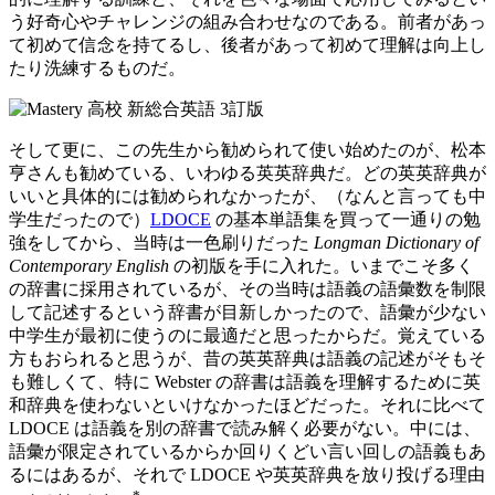
う好奇心やチャレンジの組み合わせなのである。前者があっ
て初めて信念を持てるし、後者があって初めて理解は向上し
たり洗練するものだ。
そして更に、この先生から勧められて使い始めたのが、松本
亨さんも勧めている、いわゆる英英辞典だ。どの英英辞典が
いいと具体的には勧められなかったが、（なんと言っても中
学生だったので）
LDOCE
の基本単語集を買って一通りの勉
強をしてから、当時は一色刷りだった
Longman Dictionary of
Contemporary English
の初版を手に入れた。いまでこそ多く
の辞書に採用されているが、その当時は語義の語彙数を制限
して記述するという辞書が目新しかったので、語彙が少ない
中学生が最初に使うのに最適だと思ったからだ。覚えている
方もおられると思うが、昔の英英辞典は語義の記述がそもそ
も難しくて、特に Webster の辞書は語義を理解するために英
和辞典を使わないといけなかったほどだった。それに比べて
LDOCE は語義を別の辞書で読み解く必要がない。中には、
語彙が限定されているからか回りくどい言い回しの語義もあ
るにはあるが、それで LDOCE や英英辞典を放り投げる理由