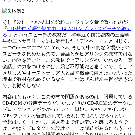
そして次に、つい先日の給料日にジュンク堂で買ったのが、
『
CD3枚付 英語で話す力。141のサンプル・スピーチで鍛え
る!
』というスピーチの教材だ。40年近く前に都内の三流学
生や三下サラリーマンに流行した「ディベート」と同じく、
一つのテーマについて Yay, Nay, そして中立的な立場からの
スピーチを集めたもので、会話とかヒアリングの教材ではな
い。内容を読むと、この教材でヒアリングや、いわゆる「英
会話」の力をつけるのは、殆ど不可能だと思うので、もしア
メリカ人やオーストラリア人と話す機会に備えたいといった
理由で教材を求めているなら、これはぜんぜん主旨が違うの
で、お勧めしない。
内容はともかく、この教材で問題があるのは、附属している
CD-ROM の音声データだ。いまどきの CD-ROM のデータに
プロテクションがかかっていて、単純に WAV ファイルや
MP3 ファイルが記録されているわけではないだろうという
予想はつく。しかし、購入者まで使い辛いと感じるようで
は、やはりプロダクトの設計としては問題があるだろう。そ
もそも、いまだに英語関連の雑誌では当たり前のように CD-