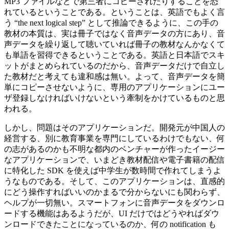
MP3 ファイルなどで第三者にコピーされたりすることを恐
れているということである。ということは、英語でもよく言
う “the next logical step” として推論できるように、この手の
教材の本質は、実は冊子ではなく音声データの方にあり、音
声データを繰り返して聴いていれば冊子の教材なんかなくて
も単語を習得できるということである。英語と日本語でスキ
ットがまとめられているのだから、音声データだけで自立し
た教材だと考えても違和感は無い。よって、音声データを簡
単にコピーさせないように、専用のアプリケーションにユー
ザ登録しなければいけないという牽制をかけているものと思
われる。
しかし、問題はそのアプリケーションだ。開発元が中国人の
経営する、別に教育事業を専門にしているわけでもない、何
の志があるのかも不明な都内のベンチャーが作ったイージー
なアプリケーションで、いまどき教材配信や電子書籍の配信
に特化した SDK を使えば中学生が数時間で作れてしまうよ
うなものである。そして、このアプリケーションは、直感的
にどう操作すればいいのかまるで分からないにも関わらず、
ヘルプが一切無い。スマートフォンに音声データをダウンロ
ードする機能はあるようだが、UI だけではどうやればダウ
ンロードできたことになっているのか、何の notification も