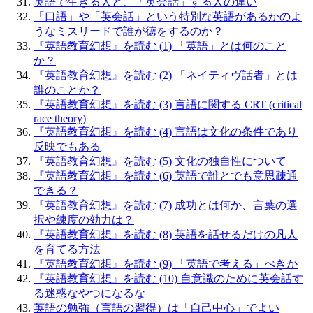
英語で生きる人と、「英会話」する人の違い
「口語」や「英会話」という特別な英語があるかのよ
うなミスリードで誰が徳をするのか？
『英語教育幻想』を読む (1) 「英語」とは何のこと
か？
『英語教育幻想』を読む (2) 「ネイティヴ話者」とは
誰のことか？
『英語教育幻想』を読む (3) 言語に関する CRT (critical
race theory)
『英語教育幻想』を読む (4) 言語は文化の条件であり
反映でもある
『英語教育幻想』を読む (5) 文化の独自性について
『英語教育幻想』を読む (6) 英語で誰とでも意思疎通
できる？
『英語教育幻想』を読む (7) 成功とは何か、言葉の選
択や練度の効力は？
『英語教育幻想』を読む (8) 英語を話せるだけの凡人
を育てる方法
『英語教育幻想』を読む (9) 「英語で考える」べきか
『英語教育幻想』を読む (10) 自意識のために英会話す
る迷惑なやつになるな
英語の勉強（言語の習得）は「自己中心」でよい