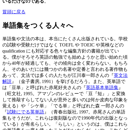
いるだけなのである
。
冒頭に戻る
単語集をつくる人々へ
単語集や文法の本は、本当にたくさん出版されている。学校
の試験や受験だけではなく TOEFL や TOEIC や英検などの
qualification にも対応する色々な編集方針の書籍が出てい
る。僕がそろそろ英語の勉強でも始めようかと思い始めた頃
から40年が経過しても、その傾向は全く変わらない。もちろ
ん、そのあいだには幾つかの名著や定番と言われる著作物も
あって、文法では多くの人たちが江川泰一郎さんの『
英文法
解説
』（金子書房, 1991）を挙げるだろう。また、英単語で
は「豆単」と呼ばれた赤尾好夫さんの『
英語基本単語集
』
（旺文社, 1995。アマゾンのレビューで「豆『短』」と変換
して推敲すらしてない人が意外と多いのは何か皮肉な印象を
覚える）や「シケ単」「でる単」と呼ばれた森 一郎さんの
『
試験にでる英単語
』（青春出版社, 1997。赤尾さんの単語
集もそうだが、これらは復刻版なので1990年代の出版となっ
ている）が有名らしい。「らしい」というのは、僕はこれら