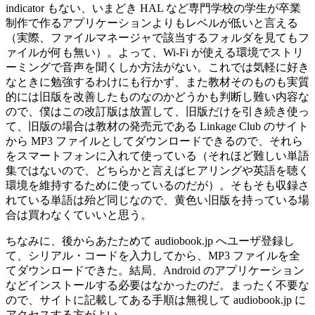
indicator もない、いまどき HAL など専門学校の学生が卒業
制作で作るアプリケーションよりもレベルが低いと言える
（実際、ファイルマネージャで該当するフォルダを見てもフ
ァイルが何も無い）。よって、Wi-Fi が使える環境でストリ
ーミングで音声を聞くしか方法がない。これでは気軽に好き
なときに勉強するわけにも行かず、また教材そのものも実質
的には旧版を改善したものなのかどうかも判断し難い内容な
ので、僕はこの改訂版は放置して、旧版だけを引き続き使っ
て、旧版の場合は教材の発売元である Linkage Club のサイト
から MP3 ファイルとしてダウンロードできるので、それら
をスマートフォンに入れて使っている（それほど難しい単語
集ではないので、どちらかと言えばヒアリングや英語を聴く
環境を維持するために使っているのだが）。そもそも収録さ
れている単語は殆ど同じなので、黄色い旧版を持っている場
合は買わなくていいと思う。
ちなみに、後からあたためて audiobook.jp へユーザ登録し
て、シリアル・コードを入力してから、MP3 ファイルを全
てダウンロードできた。結局、Android のアプリケーション
などインストールする必要はなかったのだ。まったく不要な
ので、サイトに記載してある手順は無視して audiobook.jp に
アクセスする方がよい。