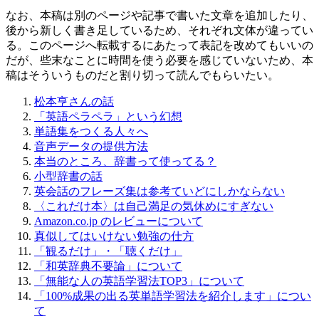
なお、本稿は別のページや記事で書いた文章を追加したり、
後から新しく書き足しているため、それぞれ文体が違ってい
る。このページへ転載するにあたって表記を改めてもいいの
だが、些末なことに時間を使う必要を感じていないため、本
稿はそういうものだと割り切って読んでもらいたい。
松本亨さんの話
「英語ペラペラ」という幻想
単語集をつくる人々へ
音声データの提供方法
本当のところ、辞書って使ってる？
小型辞書の話
英会話のフレーズ集は参考ていどにしかならない
〈これだけ本〉は自己満足の気休めにすぎない
Amazon.co.jp のレビューについて
真似してはいけない勉強の仕方
「観るだけ」・「聴くだけ」
「和英辞典不要論」について
「無能な人の英語学習法TOP3」について
「100%成果の出る英単語学習法を紹介します」につい
て