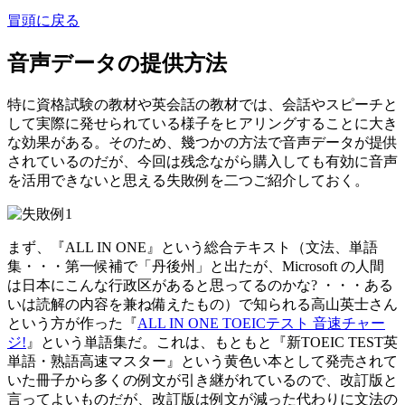
冒頭に戻る
音声データの提供方法
特に資格試験の教材や英会話の教材では、会話やスピーチと
して実際に発せられている様子をヒアリングすることに大き
な効果がある。そのため、幾つかの方法で音声データが提供
されているのだが、今回は残念ながら購入しても有効に音声
を活用できないと思える失敗例を二つご紹介しておく。
まず、『ALL IN ONE』という総合テキスト（文法、単語
集・・・第一候補で「丹後州」と出たが、Microsoft の人間
は日本にこんな行政区があると思ってるのかな? ・・・ある
いは読解の内容を兼ね備えたもの）で知られる高山英士さん
という方が作った『
ALL IN ONE TOEICテスト 音速チャー
ジ!
』という単語集だ。これは、もともと『新TOEIC TEST英
単語・熟語高速マスター』という黄色い本として発売されて
いた冊子から多くの例文が引き継がれているので、改訂版と
言ってよいものだが、改訂版は例文が減った代わりに文法の