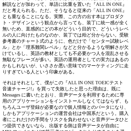
解説などが加わって、単語に比重を置いた『ALL IN ONE』
だと考えられる。ただ、そうなると従来の「ALL IN ONE』
とも重なることになる。実際、この方の出す本はプロダク
ト・デザインという観点から言っても、装丁に統一感が全く
無いため、直感的にどの本がどういう目的で、どういうレベ
ルの人に向けたものなのか、装丁では殆ど分からない。受験
参考書のチャート式のように、色だけで「センター試験レベ
ル」とか「理系難関レベル」などと分かるような明解さが欠
けているし、英語の教材としても不必要かつ人を混乱させる
無駄なフレーズが多い。英語の運用者としての実力はあるの
かもしれないが、いささか悪い意味でのマーケティングに走
りすぎている人という印象がある。
それはそれとして、僕がこの『ALL IN ONE TOEICテスト
音速チャージ!』を買って失敗したと思った理由は、既に
Messages に書いたとおり、音声データを利用するために専
用のアプリケーションをインストールしなくてはならず、も
ちろんユーザ登録が必要なので個人情報とのバータになり、
しかもアプリケーションの運営会社は中国系だという。購入
者にこれだけの手間をリスクを負わせないと音声データひと
つ提供できないなら、出版する側は音声データが自由に