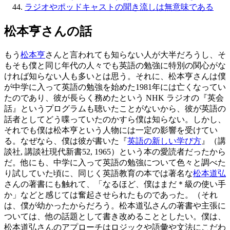
ラジオやポッドキャストの聞き流しは無意味である
松本亨さんの話
もう
松本亨
さんと言われても知らない人が大半だろうし、そ
もそも僕と同じ年代の人々でも英語の勉強に特別の関心がな
ければ知らない人も多いとは思う。それに、松本亨さんは僕
が中学に入って英語の勉強を始めた1981年には亡くなってい
たのであり、彼が長らく務めたという NHK ラジオの『英会
話』というプログラムも聴いたことがないから、彼が英語の
話者としてどう喋っていたのかすら僕は知らない。しかし、
それでも僕は松本亨という人物には一定の影響を受けてい
る。なぜなら、僕は彼が書いた『
英語の新しい学び方
』（講
談社, 講談社現代新書52, 1965）という本の愛読者だったから
だ。他にも、中学に入って英語の勉強について色々と調べた
り試していた頃に、同じく英語教育の本では著名な
松本道弘
さんの著書にも触れて、「なるほど、僕はまだ＊級の使い手
か」などと感じては奮起させられたものであった。（それ
は、僕が幼かったからだろう。松本道弘さんの著書や主張に
ついては、他の話題として書き改めることとしたい。僕は、
松本道弘さんのアプローチはロジックや語彙や文法にこだわ