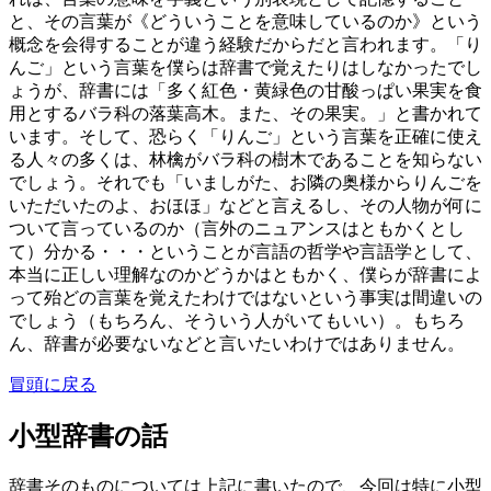
と、その言葉が《どういうことを意味しているのか》という
概念を会得することが違う経験だからだと言われます。「り
んご」という言葉を僕らは辞書で覚えたりはしなかったでし
ょうが、辞書には「多く紅色・黄緑色の甘酸っぱい果実を食
用とするバラ科の落葉高木。また、その果実。」と書かれて
います。そして、恐らく「りんご」という言葉を正確に使え
る人々の多くは、林檎がバラ科の樹木であることを知らない
でしょう。それでも「いましがた、お隣の奥様からりんごを
いただいたのよ、おほほ」などと言えるし、その人物が何に
ついて言っているのか（言外のニュアンスはともかくとし
て）分かる・・・ということが言語の哲学や言語学として、
本当に正しい理解なのかどうかはともかく、僕らが辞書によ
って殆どの言葉を覚えたわけではないという事実は間違いの
でしょう（もちろん、そういう人がいてもいい）。もちろ
ん、辞書が必要ないなどと言いたいわけではありません。
冒頭に戻る
小型辞書の話
辞書そのものについては上記に書いたので、今回は特に小型