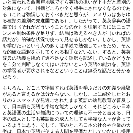
いと言われる西海岸地域ですら英語の扱いが下手だと差別の
対象になって、指摘どころか全く相手にされなくなるのであ
る（これは強調しておくべきだと思うが、アメリカはあらゆ
る種類の差別の先進国である）。したがって、英英辞典の語
義では《それがどういうことなのか》を理解するにはニュア
ンスや制約条件が足りず、結局は教えるべき人が（いればの
話だが）的確な状況で使って見せるしかない。しかし、英語
を学びたいという人の多くは単独で勉強しているため、そん
な的確な語釈を示してくれる相手などいない。すると、英英
辞典の語義を眺めて過不足なく語釈を記述しているかどうか
を自分で判断しなくてはいけないという英語の能力を、英語
の学習者が要求されるなどということは無茶な話だと分かる
だろう。
もちろん、どこまで準備すれば英語を学ぶだけの知識や経験
があると言えるかは分からない。しかし、上に紹介したとお
りのミスマッチが見過ごされたまま英語の幼児教育が普及し
て、日本語も英語も半端な能力しかなく、それどころか日本
と英語圏の生活や知識についての理解も不十分と言える、日
本の成人としても英語圏の成人としても半端な人々が育って
いるように思う。そして、実のところ日本の社会や企業の大
半は、日本で英語が使える人間を評価などしていないし採用