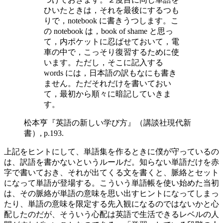
ひいたときは，それを最後にするつも
りで，notebook に書きうつします。こ
の notebook は，book of shame と思っ
て，内ポケットに忍ばせておいて，電
車の中で，こっそり復習するために使
います。ただし，そこに記入する
words には，日本語の訳もなにも書き
ません。ただそれだけを書いておい
て，最初から順々に暗記していきま
す。
松本亨『英語の新しい学び方』（講談社現代新
書）, p.193.
上記をヒントにして、単語集を作るときに僕が守っているの
は、訳語を書かないというルールだ。知らない単語だけを赤
字で書いておき、それが出てくる文を書くと、脈絡とセット
になって単語が登場する。こういう単語帳を使い始めた当初
は、その脈絡が単語の意味を思い出すヒントになってしまっ
たり、単語の意味を限定する先入観になるのではないかと心
配したのだが、そういう心配は英語で生活できるレベルの人