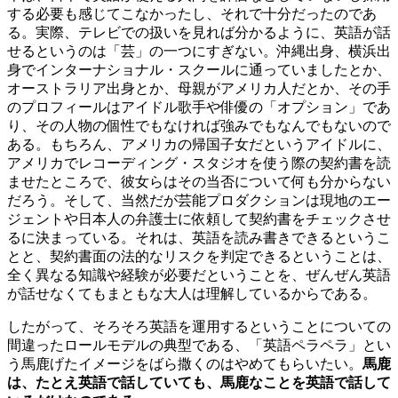
する必要も感じてこなかったし、それで十分だったのであ
る。実際、テレビでの扱いを見れば分かるように、英語が話
せるというのは「芸」の一つにすぎない。沖縄出身、横浜出
身でインターナショナル・スクールに通っていましたとか、
オーストラリア出身とか、母親がアメリカ人だとか、その手
のプロフィールはアイドル歌手や俳優の「オプション」であ
り、その人物の個性でもなければ強みでもなんでもないので
ある。もちろん、アメリカの帰国子女だというアイドルに、
アメリカでレコーディング・スタジオを使う際の契約書を読
ませたところで、彼女らはその当否について何も分からない
だろう。そして、当然だが芸能プロダクションは現地のエー
ジェントや日本人の弁護士に依頼して契約書をチェックさせ
るに決まっている。それは、英語を読み書きできるというこ
とと、契約書面の法的なリスクを判定できるということは、
全く異なる知識や経験が必要だということを、ぜんぜん英語
が話せなくてもまともな大人は理解しているからである。
したがって、そろそろ英語を運用するということについての
間違ったロールモデルの典型である、「英語ペラペラ」とい
う馬鹿げたイメージをばら撒くのはやめてもらいたい。
馬鹿
は、たとえ英語で話していても、馬鹿なことを英語で話して