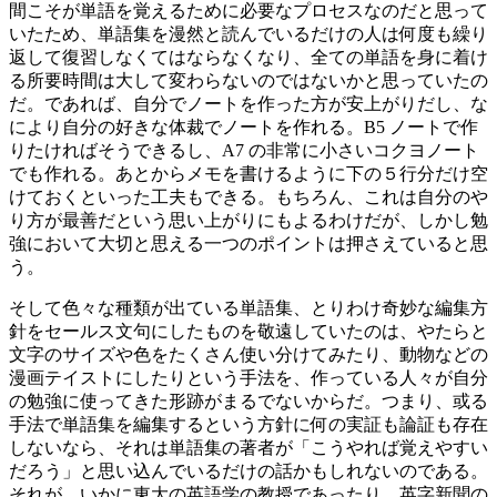
間こそが単語を覚えるために必要なプロセスなのだと思って
いたため、単語集を漫然と読んでいるだけの人は何度も繰り
返して復習しなくてはならなくなり、全ての単語を身に着け
る所要時間は大して変わらないのではないかと思っていたの
だ。であれば、自分でノートを作った方が安上がりだし、な
により自分の好きな体裁でノートを作れる。B5 ノートで作
りたければそうできるし、A7 の非常に小さいコクヨノート
でも作れる。あとからメモを書けるように下の５行分だけ空
けておくといった工夫もできる。もちろん、これは自分のや
り方が最善だという思い上がりにもよるわけだが、しかし勉
強において大切と思える一つのポイントは押さえていると思
う。
そして色々な種類が出ている単語集、とりわけ奇妙な編集方
針をセールス文句にしたものを敬遠していたのは、やたらと
文字のサイズや色をたくさん使い分けてみたり、動物などの
漫画テイストにしたりという手法を、作っている人々が自分
の勉強に使ってきた形跡がまるでないからだ。つまり、或る
手法で単語集を編集するという方針に何の実証も論証も存在
しないなら、それは単語集の著者が「こうやれば覚えやすい
だろう」と思い込んでいるだけの話かもしれないのである。
それが、いかに東大の英語学の教授であったり、英字新聞の