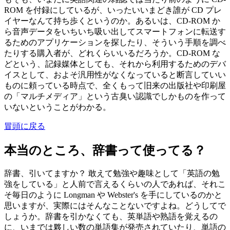
ROM を付録にしているが、いったいいまどき誰が CD プレ
イヤーなんて持ち歩くというのか。あるいは、CD-ROM か
ら音声データをいちいち吸い出してスマートフォンに転送す
るためのアプリケーションを探したり、そういう手順を調べ
たりする購入者が、どれくらいいるだろうか。CD-ROM な
どという、記録媒体としても、それから利用するためのデバ
イスとして、およそ汎用性がなくなっていると断言していい
ものに頼っている時点で、全くもって旧来の出版社や印刷屋
の「マルチメディア」という古臭い認識でしかものを作って
いないということがわかる。
冒頭に戻る
本当のところ、辞書って使ってる？
辞書、引いてますか？ 敢えて勉強や趣味として「英語の勉
強をしている」と人前で言えるくらいの人であれば、それこ
そ毎日のように Longman や Webster's を手にしているのかと
思いますが、実際にはそんなことないですよね。どうしてで
しょうか。辞書を引かなくても、英単語や熟語を覚えるの
に、いまでは夥しい数の単語集が発売されていたり、単語の