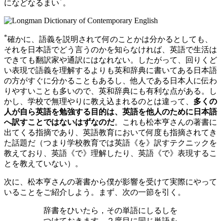
*
になどなるまい
。
*
確かに、語義を説明されて何のことかは分かるとしても、
それを日本語でどう言うのかを知らなければ、英語で生活は
できても翻訳家や通訳にはなれない。したがって、回りくど
い表現で語義を理解するよりも英和辞典に書いてある日本語
の方がすぐに分かることもあるし、他人である日本人に伝わ
りやすいことも多いので、英和辞典にも有利な点がある。し
かし、学校で無理やりに教え込まれるのとは違って、
多くの
人が自ら英語を勉強する目的は、英語を他人のために日本語
へ訳すことではないはずなのだ
。これも松本亨さんの著書に
出てくる指摘であり、英語教育において何度も指摘されてき
た話題だ（つまり学校教育では英語《を》訳すテクニックを
教えており、英語《で》理解したり、英語《で》表現するこ
とを教えていない）。
次に、松本亨さんの著書から僕が影響を受けて実際にやって
いることをご紹介しよう。まず、次の一節を引く。
辞書をひいたら，その単語にしるしを
つけておきます。２度目に同じ単語を