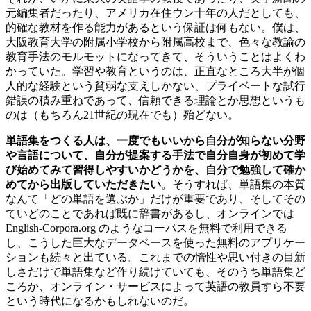
元編集者だったり、アメリカ在住ウン十年の人だとしても、
的確な教材を作る能力があるという保証は何もない。僕は、
大阪教育大学の附属小学校から附属高校まで、色々な教諭の
教育手法のモルモットになってきて、そういうことはよくわ
かっていた。学習や教育というのは、正直なところ大半が個
人的な経験という貧弱な支えしかない、プライベートな試行
錯誤の積み重ねであって、信頼できる理論とか思想というも
のは（もちろん21世紀の現在でも）殆どない。
単語集をつくる人は、一度でもいいから自分が知らない分野
や言語について、自分が提案する手法で自分自身が初めて学
び始めてみて習得しやすいかどうかを、自分で勉強して確か
めてから出版していただきたい
。そうすれば、単語集の本質
なんて「どの単語を選ぶか」だけが重要であり、そしてその
ていどのことであれば既に辞書があるし、オンラインでは
English-Corpora.org のようなコーパスを無料で利用できる
し、こうした巨大なデータベースを使った無料のアプリケー
ションも続々と出ている。これまでの惰性や思い付きの目新
しさだけで単語集など作り続けていても、そのうち単語集ど
ころか、オンライン・サービスによって英語の教員すら不要
という時代になるかもしれないのだ。