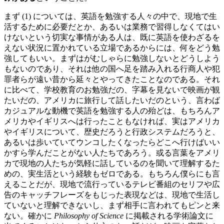
まず (1) については、英語を勉強する人々の中で、現地で生
活するために必要だとか、あるいは業務で習得しなくてはい
けないという切実な事情がある人は、既に英語を使わざるを
えない状況に置かれている立場であるからには、何をどう勉
強してもいい。まずはがむしゃらに勉強しないとどうしよう
もないのであり、それは他の国へ足を踏み入れる行商人や犯
罪者らが遠い昔から延々とやってきたことなのである。それ
に比べて、学校教育のお勉強だの、字幕を見ないで映画が観
たいだの、アメリカに旅行して話したいだのという、言わば
カジュアルな動機で英語を勉強する人の殆どは、もちろんア
メリカやイギリスへは行ったこともなければ、実はアメリカ
やイギリスについて、歴史だろうと行政システムだろうと、
あるいは歩いていてウンコしたくなったらどこへ行けばいい
かすら学んだことがない人たちであろう。或る言葉をアメリ
カで現地の人たちが気軽に話しているのを聞いて理解するた
めの、実生活という経験もゼロである。もちろん僕らにも言
えることだが、現地で流行っているテレビ番組のセリフや広
告のキャッチフレーズをもじった表現などは、現地で生活し
ていないと理解できないし、まず相手に言われてもピンと来
ない。確かに
Philosophy of Science
に掲載される学術論文に