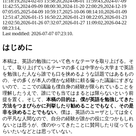
11:18:19,2024-02-03 15:58:20,2024-06-01 11:59:43,2024-07-09
11:42:55,2024-09-09 08:00:30,2024-11-20 22:00:29,2024-12-19
07:05:05,2025-04-09 10:59:17,2025-10-06 08:14:10,2026-01-09
12:51:47,2026-01-15 16:50:22,2026-01-23 08:22:05,2026-01-23
12:02:50,2026-01-26 07:32:07,2026-01-27 11:09:02,2026-04-22
08:23:14,
Last modified: 2026-07-07 07:23:10.
はじめに
本稿は、英語の勉強について色々なテーマを取り上げる。そ
して、取り上げているテーマの多くは中学から大学まで英語
を勉強した人なら誰でも口を挟めるような話題ではあるもの
の、その多くが本人の僅かな経験に頼る偏った議論にすぎな
いので、ここでの議論も僕自身の経験が限られていることを
理解したうえで、誰にでも当てはまるとは限らないという前
提を置く。そして、
本稿の目的は、僕が英語を勉強してきた
方法をつまびらかに列挙したり勧めることでもなく、その是
非を決めることでもない
。僕は、英語のユーザとしては全く
の平凡な人間なので、自分の経験が誰かの役に立つかもしれ
ないとは思うが、僕のやってきたことに賛同したり従っても
らいたいなどとは思っていない。