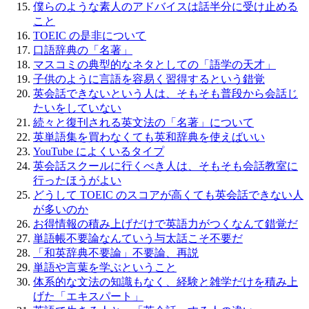
僕らのような素人のアドバイスは話半分に受け止める
こと
TOEIC の是非について
口語辞典の「名著」
マスコミの典型的なネタとしての「語学の天才」
子供のように言語を容易く習得するという錯覚
英会話できないという人は、そもそも普段から会話じ
たいをしていない
続々と復刊される英文法の「名著」について
英単語集を買わなくても英和辞典を使えばいい
YouTube によくいるタイプ
英会話スクールに行くべき人は、そもそも会話教室に
行ったほうがよい
どうして TOEIC のスコアが高くても英会話できない人
が多いのか
お得情報の積み上げだけで英語力がつくなんて錯覚だ
単語帳不要論なんていう与太話こそ不要だ
「和英辞典不要論」不要論、再説
単語や言葉を学ぶということ
体系的な文法の知識もなく、経験と雑学だけを積み上
げた「エキスパート」