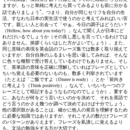
ますが、もっと単純に考えたら買ってみるよりも前に分かる
*
話でありましょう
。つまり、自分が同じセリフを自分の生
活、すなわち日本の実生活で使うのかと考えてみればいい筈
です。親しい人と出会って「やぁ、今日の調子はどうだい？
（Hellow, how about you today?）」なんて聞く人が日本にど
れだけいるでしょうか（その良し悪しを言っているわけでは
ありません。挨拶くらいはした方がよいでしょう）。また、
同じ意味の表現を英会話のフレーズ集では数多く取り揃えて
いますが、自分自身のふるまいを思い返してみれば、そんな
に色々な種類で受け答えしているわけでもありません。そし
て、英単語の意味を正確に理解していればフレーズとしてい
ちいち覚える必要のないものも、数多く列挙されています
（たとえば「ご飯ですよ（Dinner is ready）」とか「前向き
に考えよう（Think positively）」なんて、いちいち一つのフ
レーズとして暗記するようなものなのでしょうか）。要する
に、あなたが何をどう言いたいのかを決めて、それを英語で
どう言うのかさえ幾つか調べて決めておけば十分でしょう。
他の選択肢があることは、確かに他人の発言を理解するため
に必要な知識ではありますが、それこそ人の数だけフレーズ
のパターンがありえます。フレーズを虱潰しに覚えるより
も、文法の勉強をする方が大切です。