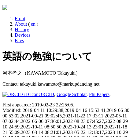
Front
About
(
en
)
History
Devices
Favs
英語の勉強について
河本孝之（KAWAMOTO Takayuki）
Contact: takayuki.kawamoto@markupdancing.net
ORCID
,
Google Scholar
,
PhilPapers
.
First appeared: 2019-02-23 22:25:05,
Modified: 2019-04-11 10:29:38,2019-04-16 15:53:41,2019-06-30
00:53:02,2021-09-21 09:02:45,2021-11-22 17:33:11,2022-05-11
07:02:44,2022-06-06 07:36:01,2022-08-23 07:45:27,2022-08-29
10:24:59,2022-10-11 08:50:50,2022-10-24 13:23:01,2022-11-18
21:55:09,2023-03-14 08:21:01,2023-05-22 12:13:17,2023-10-29