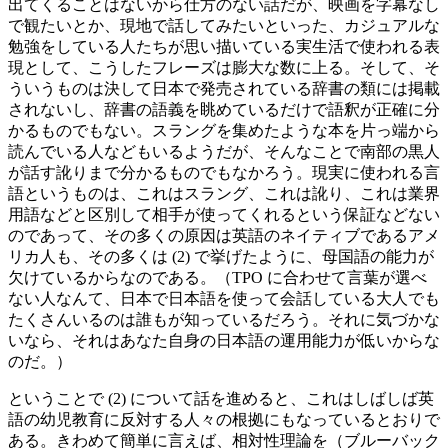
出てくることはないから仕方のない話だが、映画を字幕なし
で観たいとか、現地で話してみたいといった、カジュアルな
勉強をしている人たちが思い描いている実生活で使われる表
現として、こうしたフレーズは膨大な数に上る。そして、そ
ういうものは決して日本で発売されている辞書の類には掲載
されないし、辞書の語義を眺めているだけで語釈が正確に分
かるものでもない。スラングを集めたような本を片っ端から
読んでいる人などもいるようだが、そんなことで南部の黒人
が話す訛りまで分かるものでもなかろう。現実に使われる言
語というものは、これはスラング、これは訛り、これは業界
用語などと区別して相手が使ってくれるという保証などない
のであって、その多くの原因は英語のネイティブであるアメ
リカ人も、その多くは (2) で挙げたように、母国語の能力が
欠けているからなのである。（TPO に合わせて言葉が選べ
ない人なんて、日本で日本語を使って会話している大人でも
たくさんいるのは誰もが知っているだろう。それに気づかな
いなら、それはあなた自身の日本語の運用能力が低いからな
のだ。）
ということで (2) について話を進めると、これはしばしば英
語の幼児教育に反対する人々の根拠にもなっているとおりで
ある。きわめて簡単に言えば、相対性理論を（ブルーバック