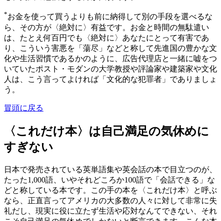
*
お金を使って買うよりも前に納得して別の手段を選べるな
ら、その方が〈絶対に〉有益です。お金と時間の無駄遣い
は、たとえ何百円でも〈絶対に〉あなたにとって有害であ
り、こういう害悪を「蕩尽」などと称して先進国の豊かな文
化や生活習慣であるかのように、広告代理店と一緒に嘘をつ
いていたポスト・モダンの大学教授や評論家や建築家や文化
人は、こう言ってよければ「文化的な犯罪者」でありましょ
う。
冒頭に戻る
〈これだけ本〉は自己満足の気休めに
すぎない
日本で発売されている英単語集や英会話の本で目立つのが、
たった1,000語、いやそれどころか100語で「会話できる」な
どと称している本です。この手の本を〈これだけ本〉と呼ぶ
なら、正直言ってアメリカの大多数の人々に対して非常に失
礼だし、現実に役に立たず生活や応対なんてできない、それ