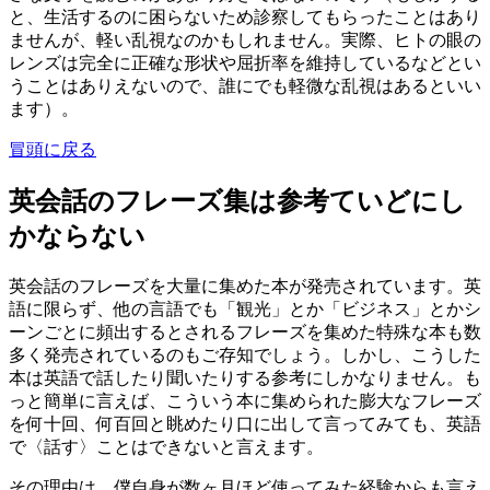
と、生活するのに困らないため診察してもらったことはあり
ませんが、軽い乱視なのかもしれません。実際、ヒトの眼の
レンズは完全に正確な形状や屈折率を維持しているなどとい
うことはありえないので、誰にでも軽微な乱視はあるといい
ます）。
冒頭に戻る
英会話のフレーズ集は参考ていどにし
かならない
英会話のフレーズを大量に集めた本が発売されています。英
語に限らず、他の言語でも「観光」とか「ビジネス」とかシ
ーンごとに頻出するとされるフレーズを集めた特殊な本も数
多く発売されているのもご存知でしょう。しかし、こうした
本は英語で話したり聞いたりする参考にしかなりません。も
っと簡単に言えば、こういう本に集められた膨大なフレーズ
を何十回、何百回と眺めたり口に出して言ってみても、英語
で〈話す〉ことはできないと言えます。
その理由は、僕自身が数ヶ月ほど使ってみた経験からも言え