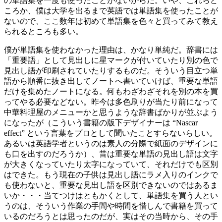
の単語集を一度も使ったことがないからだ。いや、これらど
ころか、僕は大学を出るまで英語では単語集を使ったことが
ないので、ここ数年は初めて単語集を色々と買ってみて教え
られるところも多い。
僕が単語集を使わなかった理由は、かなり単純だ。辞書には
「重要語」として見出しに星マークが付いていたり別の色で
見出し語が印刷されていたりするものだ。そういう目立つ単
語から順番に抜き出してノートへ書いていけば、重要な単語
だけを集めたノートになる。何もわざわざそれを別の本を買
ってやる必要などない。昨今は多色刷りが当たり前になって
中華料理屋のメニューかと思うような辞書ばかりが並ぶよう
になったが（こういう書籍の版下デザイナーは “Nascar
effect” という言葉をプロとして聞いたことすらないらしい。
あるいは英語学者というのは素人の分際で紙面のデザインに
も口を出すのだろうか）、昔は重要な単語の見出し語は文字
が大きくなっていたり太字になっていて、それだけでも区別
はできた。もう現在の子供は見出し語にラメ入りのインクで
も使わないと、重要な見出し語を区別できないのではあるま
いか・・・当てつけはともかくとして、単語集を買う人とい
うのは、そういう作業の手間や時間を惜しんで書籍を買って
いるのだろうとは思ったのだが、実はその当時から、その手