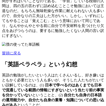
間がすればいいことなのである。「学習」している段階の人
間は、四の五の言わずに詰め込むことこそ勉強においては王
道なのだ。もちろん無味乾燥な作業に耐えられない人も多い
ので、自分なりの工夫はした方がいい。しかし、いずれにし
てもやることは「覚えこむ」という意味において同じであ
り、なんやかんやとやる前に自分で不安材料を見つけたり欠
点をあげつらうのは、要するに勉強したくない人間の言い訳
にすぎない。
冒頭に戻る
「英語ペラペラ」という幻想
英語の勉強がしたいという人はたくさんいるし、好き嫌いは
ともかく必要だという人も多いが、そうした人たちがたいて
い誤解しているのは、(1)
日本で学べるのはあくまでも日本
で流通している範囲の情報にすぎないという当たり前の事実
を分かっていない
ということと、(2)
自分たち自身の日本語
の運用能力や、自分たち自身の素養・知識についての思い込
みがある
ということだ。