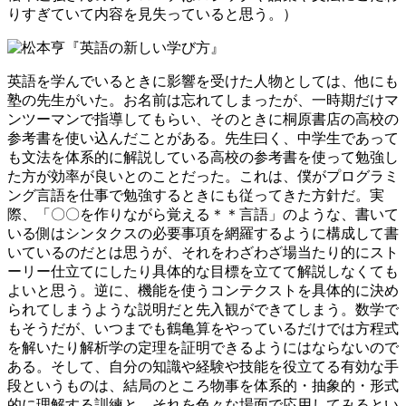
りすぎていて内容を見失っていると思う。）
英語を学んでいるときに影響を受けた人物としては、他にも
塾の先生がいた。お名前は忘れてしまったが、一時期だけマ
ンツーマンで指導してもらい、そのときに桐原書店の高校の
参考書を使い込んだことがある。先生曰く、中学生であって
も文法を体系的に解説している高校の参考書を使って勉強し
た方が効率が良いとのことだった。これは、僕がプログラミ
ング言語を仕事で勉強するときにも従ってきた方針だ。実
際、「〇〇を作りながら覚える＊＊言語」のような、書いて
いる側はシンタクスの必要事項を網羅するように構成して書
いているのだとは思うが、それをわざわざ場当たり的にスト
ーリー仕立てにしたり具体的な目標を立てて解説しなくても
よいと思う。逆に、機能を使うコンテクストを具体的に決め
られてしまうような説明だと先入観ができてしまう。数学で
もそうだが、いつまでも鶴亀算をやっているだけでは方程式
を解いたり解析学の定理を証明できるようにはならないので
ある。そして、自分の知識や経験や技能を役立てる有効な手
段というものは、結局のところ物事を体系的・抽象的・形式
的に理解する訓練と、それを色々な場面で応用してみるとい