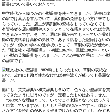
辞書について書いておきます。
中学時代から幾つかの小型辞書を使ってきました。過去に僕
の家では薬店を営んでいて、薬剤師の免許をもつ方に来ても
らっていました。店主が薬剤師の資格をもっていなくても、
有資格者を店の顧問やスタッフとして在籍させていれば営業
できるからです。そして、週に何回か来てもらっていた薬剤
師の有資格者は高齢の男性で、あまり話をした記憶はないの
ですが、僕の中学への進学祝いとして、革製の表紙が使われ
た『旺文社 小英和辞典』（初版:1967年、重版:1982年）とい
う小型の英和辞典をくれました。これが初めて手にした小型
の辞書です。
1982年にもらったもの。革製の表紙な
ので、皮肉にも殆ど使わなければ40年近くが経っても美麗な
装丁だ。
他にも、英英辞典や和英辞典も含めて、色々な小型辞書を買
ってきたように思うのですが、定着したものはありません。
一つの大きな理由として、いまでこそ老眼となってはっきり
と自覚していますが、もともと子供の頃からですら、僕は小
さな文字を読むのがあまり好きではないのです（もしかする