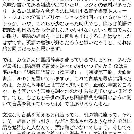
意味が書いてある雑誌が出ていたり、ラジオの教材があった
り、あるいは単語を覚えるのに利用する電子書籍やスマー
ト・フォンの学習アプリケーションが出回っているからでし
ょうか。いや、これらが少なかった時代でも、僕らは英語の
授業が明日あるから予習しなきゃいけないという理由でもな
い限り、英語の辞書を一日に何度も手にすることはなかった
はずです。英語の勉強が好きだろうと嫌いだろうと、それは
殆ど同じだったと思います。
では、みなさんは国語辞典を使っているでしょうか。あなた
が最後に国語辞典で言葉を調べたのはいつですか？ 僕は自
宅の机に『明鏡国語辞典（携帯版）』（初版第三刷、大修館
書店、2005）を置いていますが、これで言葉を最後に調べた
のは、たぶん５年以上は前だと思います。正確な年数どころ
か、もう何という言葉を調べたのかすら覚えていないほどで
す。でも、もともと子供の頃から国語辞典を毎日のように開
いて言葉を覚えていったわけではありませんよね。
文法なり言葉を覚えるとは言っても、机の前に座って、それ
こそ「辞書と首っ引き」などと表現されるような仕方で外国
語を勉強した人なんて、実は殆どいないでしょう。そしてそ
れは、言葉の意味を字義という別表現として記憶すること