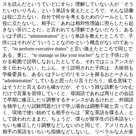
スを読んだというていどにすら）理解していない人が「そう
たいせいりろん」という単語を覚えたところで、そんな語彙
は役に立たない。自分で何かを考えるためのツールとしても
役に立たないし、相手に「あれは相対性理論に照らしたら起
きない筈のことだ」と言われても理解できないだろう。ある
いは子供に “administration” という単語を教えたところで、子
供にはそれがどういうことなのかという概念がないのであっ
て、“to perform executive duties” と言い換えたところで同じで
ある。更に、“to manage us like your teacher” などと子供に分
かる範囲で説明しなおしたとしても、それではニュアンスが
全く伝わらない。たぶん、そう説明された子供は、大統領も
学級委員も、あるいはテレビのリモコンを握るおとーさんも
“administration” していると思ったり言うだろう。或る意味で
はそうだと言えるのも確かだが、そういう雑な語釈をつかむ
だけで言葉を習得していくと、母国語であれば周りとの会話
で早期に修正したり調整するチャンスがあるけれど、外国語
を独学したり試験問題だけで学ぶ場合は調整不能と言ってよ
く、現地で使い始めても相手からは「変な英語を喋る人」と
して扱われたままだ。ちょうど、僕らが留学生の日本語をい
ちいち修正したり調整などしないのと同じで、アメリカ人も
相手の英語をいちいち指摘などしないし、リベラルな人が多