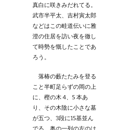
真白に咲きみだれてる。
武市半平太、吉村寅太郎
などはこの畦道伝いに雅
澄の住居を
訪い
夜を徹し
て時勢を慨したことであ
ろう。
落椿の藪たたみを登る
こと半町足らずの岡の上
に、樫の木 4、5 本あ
り、その木陰に小さな墓
が五つ、3段に15基並ん
でる。奥の一列の左のは