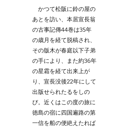
かつて松阪に鈴の屋の
あとを訪い、本居宣長翁
の古事記傳44巻は35年
の歳月を経て脱稿され、
その版木が春庭以下子弟
の手により、また約36年
の星霜を経て出来上が
り、宣長没後22年にして
出版せられたるをしの
び。近くはこの度の旅に
徳島の宿に四国遍路の第
一信を船の便絶えたれば