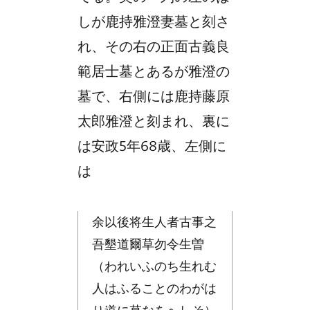
しが鹿持雅澄妻墓と刻さ
れ、その右の正面古義良
範居士墓とあるが雅澄の
墓で、右側には鹿持藤原
太郎雅澄と刻まれ、裏に
は
安政5年
68歳、左側に
は
余以後将生人者古事之
吾墾道爾草勿令生曽
（われいふのち生れむ
人はふることのわがは