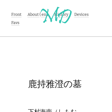
Front
About
(
en
)
History
Devices
Favs
鹿持雅澄の墓
下村海南
（しもむ