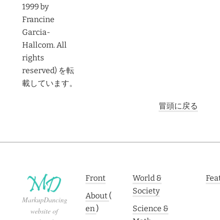
1999 by
Francine
Garcia-
Hallcom. All
rights
reserved) を転
載しています。
冒頭に戻る
Front
World &
Fea
Society
About
(
MarkupDancing
en
)
Science &
website of