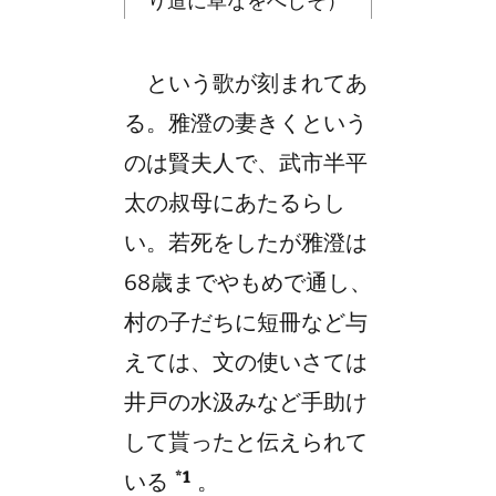
り道に草なをへしそ）
という歌が刻まれてあ
る。雅澄の妻きくという
のは賢夫人で、武市半平
太の叔母にあたるらし
い。若死をしたが雅澄は
68歳までやもめで通し、
村の子だちに短冊など与
えては、文の使いさては
井戸の水汲みなど手助け
して貰ったと伝えられて
*1
いる
。