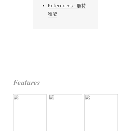
References - 鹿持
雅澄
Features