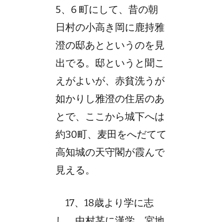
5、6 町にして、昔の朝
日村の小高き岡に鹿持雅
澄の邸あとというのを見
出でる。邸というと聞こ
えがよいが、赤貧洗うが
如かりし雅澄の住居のあ
とで、ここから城下へは
約30町、麦田をへだてて
高知城の天守閣が霞んで
見える。
17、18歳より学に志
し、中村某に漢学、宮地