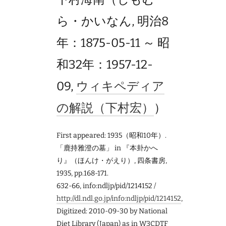
ら・かいなん, 明治8
年：1875-05-11 ～ 昭
和32年：1957-12-
09,
ウィキペディア
の解説（下村宏）
）
First appeared: 1935（昭和10年）.
「鹿持雅澄の墓」 in 『本卦かへ
り』（ほんけ・がえり）, 四条書房,
1935, pp.168-171.
632-66, info:ndljp/pid/1214152 /
http://dl.ndl.go.jp/info:ndljp/pid/1214152
,
Digitized: 2010-09-30 by National
Diet Library (Japan) as in W3CDTF