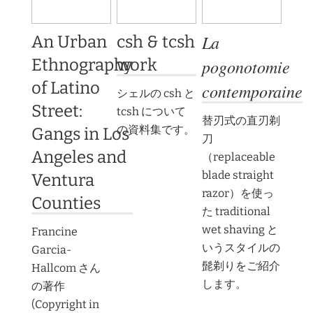
La
An Urban
csh & tcsh
Ethnography
work
pogonotomie
of Latino
contemporaine
シェルの csh と
Street:
tcsh について
替刃式の直刃剃
の資料集です。
Gangs in Los
刀
Angeles and
（replaceable
blade straight
Ventura
razor）を使っ
Counties
た traditional
wet shaving と
Francine
いうスタイルの
Garcia-
髭剃りをご紹介
Hallcom さん
します。
の著作
(Copyright in