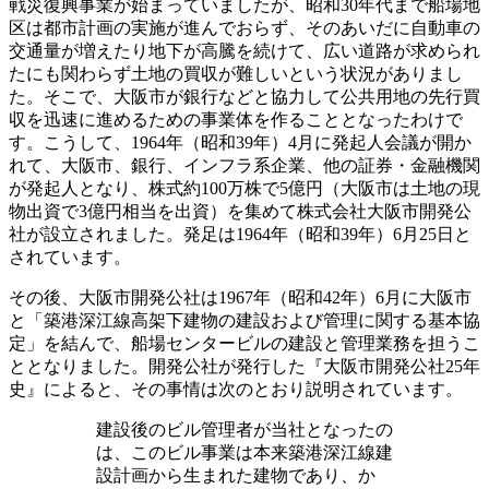
戦災復興事業が始まっていましたが、昭和30年代まで船場地
区は都市計画の実施が進んでおらず、そのあいだに自動車の
交通量が増えたり地下が高騰を続けて、広い道路が求められ
たにも関わらず土地の買収が難しいという状況がありまし
た。そこで、大阪市が銀行などと協力して公共用地の先行買
収を迅速に進めるための事業体を作ることとなったわけで
す。こうして、1964年（昭和39年）4月に発起人会議が開か
れて、大阪市、銀行、インフラ系企業、他の証券・金融機関
が発起人となり、株式約100万株で5億円（大阪市は土地の現
物出資で3億円相当を出資）を集めて株式会社大阪市開発公
社が設立されました。発足は1964年（昭和39年）6月25日と
されています。
その後、大阪市開発公社は1967年（昭和42年）6月に大阪市
と「築港深江線高架下建物の建設および管理に関する基本協
定」を結んで、船場センタービルの建設と管理業務を担うこ
ととなりました。開発公社が発行した『大阪市開発公社25年
史』によると、その事情は次のとおり説明されています。
建設後のビル管理者が当社となったの
は、このビル事業は本来築港深江線建
設計画から生まれた建物であり、か