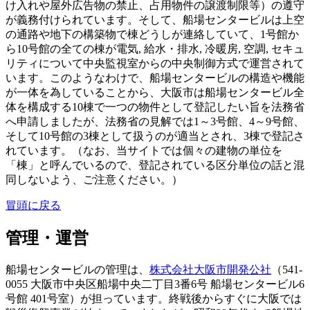
け入れや屋外広告物の禁止、占用物件の譲渡制限等）の遵守
が義務付けられています。そして、船場センタービルは上空
の通路や地下の構築物で棟どうしが連絡していて、1号館か
ら10号館の全ての棟が電気, 給水・排水, 冷暖房, 空調, セキュ
リティについて中央監視室からの中央制御方式で運営されて
います。このようなわけで、船場センタービルの構造や機能
が一体を為していることから、大阪市は船場センタービル全
体を構成する10棟で一つの物件として登記したい旨を法務省
へ申請しましたが、法務省の見解では1～3号館、4～9号館、
そして10号館の3棟として扱うのが適当とされ、3棟で登記さ
れています。（なお、当サイトでは個々の建物の単位を
「棟」と呼んでいるので、登記されている区分単位の話と混
同しないよう、ご注意ください。）
冒頭に戻る
管理・運営
船場センタービルの管理は、
株式会社大阪市開発公社
（541-
0055 大阪市中央区船場中央二丁目3番6号 船場センタービル6
号館 401号室）が担っています。終戦後からすぐに大阪では