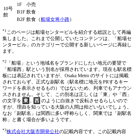
1F
小売
10号
B1F
飲食
館
B2F
飲食（
船場女将小路
）
*1
このページは船場センタービルを紹介する総説として再編
集しました。これまで公開していたコンテンツは、「船場セ
ンタービル」のカテゴリーで公開する新しいページに再録し
ます。
*2
「船場」という地域名をブランドにしたい地元の要望で
「船場西」駅という別名が採用されています。現在も駅名標
板には表記されていますが、Osaka Metro のサイトには掲載
されておらず、正式な副駅名（駅名標に地元をPRするキー
ワードを表示させるもの）ではないため、列車でもアナウン
スされません。そして、この別名は正しくは「東」や「西」
の文字を
東
,
西
のように白抜きで反転させるらしいので
すが、理由を知っている大阪の人間は殆どいないでしょう。
なお「副駅名」は関西に多い呼称らしく、関東では「副駅名
称」と書く場合が多いようです。
*3
株式会社大阪市開発公社
の記載内容です。この記載内容