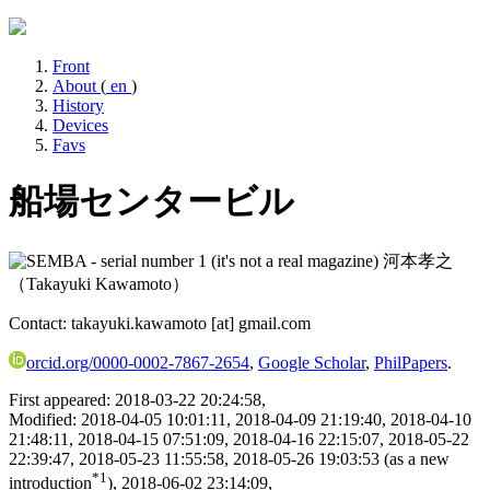
Front
About
(
en
)
History
Devices
Favs
船場センタービル
河本孝之
（Takayuki Kawamoto）
Contact: takayuki.kawamoto [at] gmail.com
orcid.org/0000-0002-7867-2654
,
Google Scholar
,
PhilPapers
.
First appeared: 2018-03-22 20:24:58,
Modified: 2018-04-05 10:01:11, 2018-04-09 21:19:40, 2018-04-10
21:48:11, 2018-04-15 07:51:09, 2018-04-16 22:15:07, 2018-05-22
22:39:47, 2018-05-23 11:55:58, 2018-05-26 19:03:53 (as a new
*1
introduction
), 2018-06-02 23:14:09,