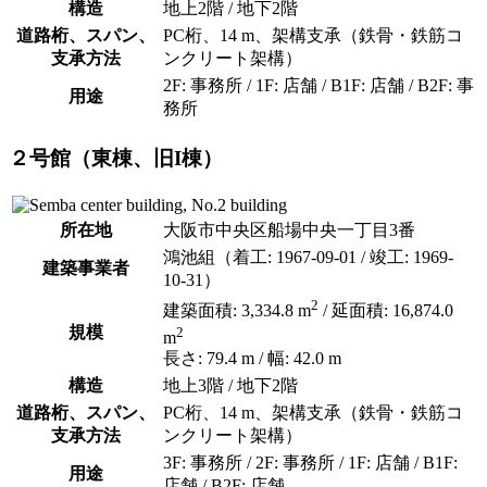
構造
地上2階 / 地下2階
道路桁、スパン、
PC桁、14 m、架構支承（鉄骨・鉄筋コ
支承方法
ンクリート架構）
2F: 事務所 / 1F: 店舗 / B1F: 店舗 / B2F: 事
用途
務所
２号館（東棟、旧I棟）
所在地
大阪市中央区船場中央一丁目3番
鴻池組（着工: 1967-09-01 / 竣工: 1969-
建築事業者
10-31）
2
建築面積: 3,334.8 m
/ 延面積: 16,874.0
規模
2
m
長さ: 79.4 m / 幅: 42.0 m
構造
地上3階 / 地下2階
道路桁、スパン、
PC桁、14 m、架構支承（鉄骨・鉄筋コ
支承方法
ンクリート架構）
3F: 事務所 / 2F: 事務所 / 1F: 店舗 / B1F:
用途
店舗 / B2F: 店舗