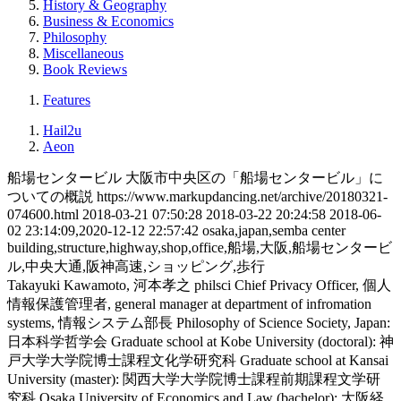
History & Geography
Business & Economics
Philosophy
Miscellaneous
Book Reviews
Features
Hail2u
Aeon
船場センタービル
大阪市中央区の「船場センタービル」に
ついての概説
https://www.markupdancing.net/archive/20180321-
074600.html
2018-03-21 07:50:28
2018-03-22 20:24:58
2018-06-
02 23:14:09,2020-12-12 22:57:42
osaka,japan,semba center
building,structure,highway,shop,office,船場,大阪,船場センタービ
ル,中央大通,阪神高速,ショッピング,歩行
Takayuki Kawamoto, 河本孝之
philsci
Chief Privacy Officer, 個人
情報保護管理者, general manager at department of infromation
systems, 情報システム部長
Philosophy of Science Society, Japan:
日本科学哲学会
Graduate school at Kobe University (doctoral): 神
戸大学大学院博士課程文化学研究科
Graduate school at Kansai
University (master): 関西大学大学院博士課程前期課程文学研
究科
Osaka University of Economics and Law (bachelor): 大阪経