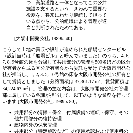
つ、高架道路と一体となってこの公共
施設を支えるという、きわめて重要な
役割を、将来にわたり継続して担って
いる点から、公的組織による管理が適
当と判断されたためである。
[大阪市開発公社, 1989b: 40]
こうして土地の買収や設計が進められた船場センタービル
（設計当時は「船場ビル」と呼んでいました）のうち、4, 6,
7, 8, 9号館の床を分譲して共用部分の管理を500名ほどの区分
所有者から成る区分所有者会から委託を受けて大阪市開発公
社が担当し、1, 2, 3, 5, 10号館の床を大阪市開発公社の所有と
2
して賃貸としました（分譲面積は 37,361.17 m
、賃貸面積は
2
34,224.63 m
）。管理の主な内容は、大阪市開発公社の管理
部に属している各課が担当して、以下のような業務を行って
います [大阪市開発公社, 1989b: 80]。
共用部分の清掃・保全、付属設備の運転・保守、その
他共用部分の維持管理
建物内外の保安管理
共用部分（特定施設など）の使用承認および使用料の