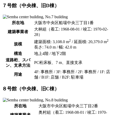
７号館（中央棟、旧D棟）
所在地
大阪市中央区船場中央三丁目1番
大林組（着工: 1968-08-01 / 竣工: 1970-02-
建築事業者
28）
2
2
建築面積: 3,108.0 m
/ 延面積: 20,379.0 m
規模
長さ: 74.0 m / 幅: 42.0 m
構造
地上4階 / 地下2階
道路桁、スパ
PC桁床板、7 m、直接支承
ン、支承方法
4F: 事務所 / 3F: 事務所 / 2F: 事務所 / 1F: 店
用途
舗 / B1F: 店舗 / B2F: 駐車場
８号館（中央棟、旧C棟）
所在地
大阪市中央区船場中央三丁目2番
奥村組（着工: 1968-08-01 / 竣工: 1970-
建築事業者