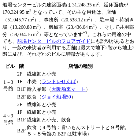
2
船場センタービルの建築面積は 31,248.35 m
、延床面積が
2
170,324.95 m
となっていて、その主な用途は、店舗
2
2
（51,045.77 m
）、事務所（20,538.12 m
）、駐車場・荷捌き
2
2
場（13,260.88 m
）、機械室（23,436.04 m
）、そして共用部
2
*3
分（59,034.16 m
）等となっています
。これらの用途の中
でも、
船場センタービルのフロアガイド
にも説明があるとお
り、一般の来訪者が利用する店舗は最大で地下2階から地上2
階に及び、それぞれのビルに特徴があります。
ビル
階
店舗の種別
2F
繊維卸と小売
1F
小売（
ラントレせんば
）
1～3
号館
B1F
輸入品卸（
大阪舶来マート
）
B2F
飲食（
ジョイ船場50
）
2F
繊維卸と小売
1F
繊維卸と小売
4～9
B1F
繊維卸と小売、飲食
号館
飲食（４号館：旨いもんストリートと９号館。
B2F
５～８号館の B2F は駐車場）