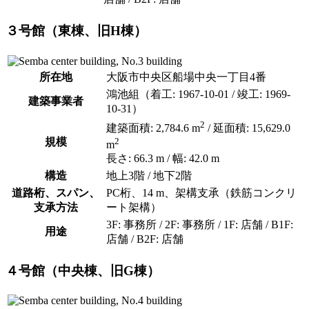
３号館（東棟、旧H棟）
所在地
大阪市中央区船場中央一丁目4番
鴻池組（着工: 1967-10-01 / 竣工: 1969-
建築事業者
10-31）
2
建築面積: 2,784.6 m
/ 延面積: 15,629.0
規模
2
m
長さ: 66.3 m / 幅: 42.0 m
構造
地上3階 / 地下2階
道路桁、スパン、
PC桁、14 m、架構支承（鉄筋コンクリ
支承方法
ート架構）
3F: 事務所 / 2F: 事務所 / 1F: 店舗 / B1F:
用途
店舗 / B2F: 店舗
４号館（中央棟、旧G棟）