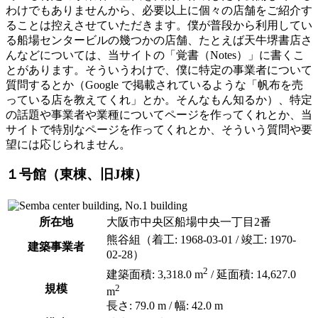
わけでもありませんから、必要以上に個々の店舗をご紹介す
ることは控えさせていただきます。僕が普段から利用してい
る船場センタービルの幾つかの店舗、たとえば天牛堺書店さ
んなどについては、当サイトの「覚書（Notes）」に書くこ
とがあります。そういうわけで、僕に特定の事業者について
質問するとか（Google で掲載されているような「帆布を売
っている店を教えてくれ」とか。そんなもん知るか）、特定
の話題や事業者や業種についてページを作ってくれとか、当
サイトで特別なページを作ってくれとか、そういう質問や要
望には応じられません。
１号館（東棟、旧J棟）
所在地
大阪市中央区船場中央一丁目2番
熊谷組（着工: 1968-03-01 / 竣工: 1970-
建築事業者
02-28）
2
建築面積: 3,318.0 m
/ 延面積: 14,627.0
規模
2
m
長さ: 79.0 m / 幅: 42.0 m