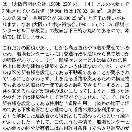
は、[大阪市開発公社, 1989b: 229] の「（４）ビルの概要」で
2
記載されている数値（延床面積は 170,324.94 m
、店舗は
2
2
51,047.68 m
、共用部分が 59,036.25 m
）と若干の違いがあ
ります。なお [大阪市土木技術協会, 1995: 185] の「A. 船場セ
ンタービル工事概要」の数値は下三桁が丸めてあるので、本
稿では採用しません。
これだけの面積があり、しかも高速道路や市道を乗せている
ため、船場センタービルには交通行政や法律から見て幾つか
の特徴があります。まず、船場センタービルは幅 80 m の道
路上に長大な建物を建築するという体裁なのですが、このビ
ルは区分所有権を設定してある不動産であることが要求され
ているにもかかわらず、上を走る道路を支えるための構造物
でもあるため道路の一部であると解釈できます。すると、道
路を支える柱などが道路の扱いになってしまうと、残った床
や壁だけでは建築物として登記ができません。そこで、区分
所有権を設定してある特別な「道路占用」（道路の地下に埋
めてある下水道管などが継続して道路の敷地を利用するこ
と）と解釈した建設省から特例として認められたという経緯
がありました。そして、このような事情で、船場センタービ
ルの個々の区分所有者には占用許可条件（立ち入り調査の受