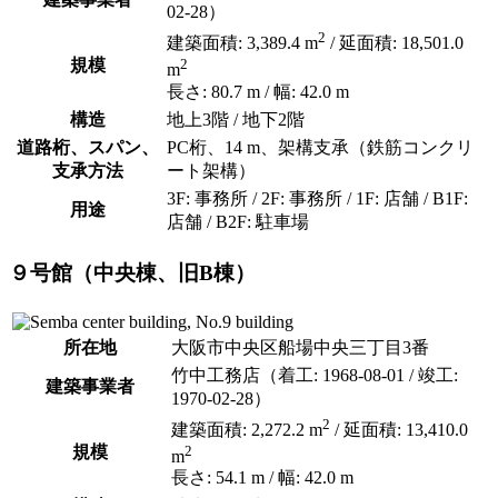
02-28）
2
建築面積: 3,389.4 m
/ 延面積: 18,501.0
規模
2
m
長さ: 80.7 m / 幅: 42.0 m
構造
地上3階 / 地下2階
道路桁、スパン、
PC桁、14 m、架構支承（鉄筋コンクリ
支承方法
ート架構）
3F: 事務所 / 2F: 事務所 / 1F: 店舗 / B1F:
用途
店舗 / B2F: 駐車場
９号館（中央棟、旧B棟）
所在地
大阪市中央区船場中央三丁目3番
竹中工務店（着工: 1968-08-01 / 竣工:
建築事業者
1970-02-28）
2
建築面積: 2,272.2 m
/ 延面積: 13,410.0
規模
2
m
長さ: 54.1 m / 幅: 42.0 m