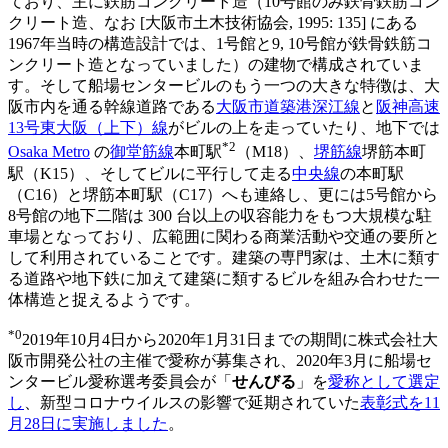
ており、主に鉄筋コンクリート造（10号館のみ鉄骨鉄筋コン
クリート造、なお [大阪市土木技術協会, 1995: 135] にある
1967年当時の構造設計では、1号館と9, 10号館が鉄骨鉄筋コ
ンクリート造となっていました）の建物で構成されていま
す。そして船場センタービルのもう一つの大きな特徴は、大
阪市内を通る幹線道路である
大阪市道築港深江線
と
阪神高速
13号東大阪（上下）線
がビルの上を走っていたり、地下では
*2
Osaka Metro
の
御堂筋線
本町駅
（M18）、
堺筋線
堺筋本町
駅（K15）、そしてビルに平行して走る
中央線
の本町駅
（C16）と堺筋本町駅（C17）へも連絡し、更には5号館から
8号館の地下二階は 300 台以上の収容能力をもつ大規模な駐
車場となっており、広範囲に関わる商業活動や交通の要所と
して利用されていることです。建築の専門家は、土木に類す
る道路や地下鉄に加えて建築に類するビルを組み合わせた一
体構造と捉えるようです。
*0
2019年10月4日から2020年1月31日までの期間に株式会社大
阪市開発公社の主催で愛称が募集され、2020年3月に船場セ
ンタービル愛称選考委員会が「
せんびる
」を
愛称として選定
し
、新型コロナウイルスの影響で延期されていた
表彰式を11
月28日に実施しました
。