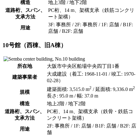
構造
地上3階 / 地下2階
道路桁、スパン、
PC桁、14 m、架構支承（鉄筋コンクリ
支承方法
ート架構）
3F: 事務所 / 2F: 事務所 / 1F: 店舗 / B1F:
用途
店舗 / B2F: 店舗
10号館（西棟、旧A棟）
所在地
大阪市中央区船場中央四丁目1番
大成建設（着工: 1968-11-01 / 竣工: 1970-
建築事業者
02-28）
2
2
建築面積: 3,515.0 m
/ 延面積: 9,336.0 m
規模
長さ: 95.0 m / 幅: 37.0 m
構造
地上2階 / 地下2階
道路桁、スパン、
PC桁、14 m、架構支承（鉄骨・鉄筋コ
支承方法
ンクリート架構）
2F: 事務所 / 1F: 店舗 / B1F: 店舗 / B2F: 店
用途
舗