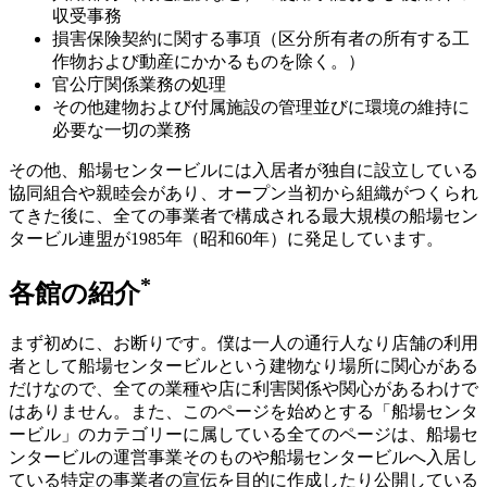
収受事務
損害保険契約に関する事項（区分所有者の所有する工
作物および動産にかかるものを除く。）
官公庁関係業務の処理
その他建物および付属施設の管理並びに環境の維持に
必要な一切の業務
その他、船場センタービルには入居者が独自に設立している
協同組合や親睦会があり、オープン当初から組織がつくられ
てきた後に、全ての事業者で構成される最大規模の船場セン
タービル連盟が1985年（昭和60年）に発足しています。
*
各館の紹介
まず初めに、お断りです。僕は一人の通行人なり店舗の利用
者として船場センタービルという建物なり場所に関心がある
だけなので、全ての業種や店に利害関係や関心があるわけで
はありません。また、このページを始めとする「船場センタ
ービル」のカテゴリーに属している全てのページは、船場セ
ンタービルの運営事業そのものや船場センタービルへ入居し
ている特定の事業者の宣伝を目的に作成したり公開している