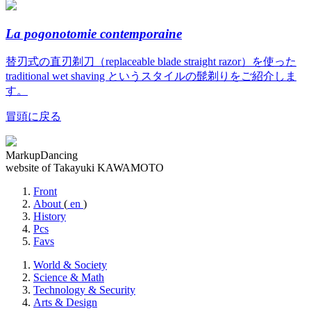
La pogonotomie contemporaine
替刃式の直刃剃刀（replaceable blade straight razor）を使った
traditional wet shaving というスタイルの髭剃りをご紹介しま
す。
冒頭に戻る
MarkupDancing
website of Takayuki KAWAMOTO
Front
About
(
en
)
History
Pcs
Favs
World & Society
Science & Math
Technology & Security
Arts & Design