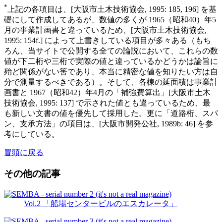
*
上記の各項目は、[大阪市土木技術協会, 1995: 185, 196] を基
礎にして作成してあるが、数値の多くが 1965（昭和40）年5
月の事業計画書と違っているため、[大阪市土木技術協会,
1995: 154f.] によって上書きしている項目が多々ある（もち
ろん、当サイトで公開する全ての論説において、これらの数
値が下二桁や三桁で実際の値と違っているかどうかは論旨に
殆ど関係がない筈であり、本当に精密な値を知りたい方は自
分で測量するべきである）。そして、各棟の延面積は事業計
画書と 1967（昭和42）年4月の「補強費算出」[大阪市土木
技術協会, 1995: 137] で示された値とも違っているため、最
も新しい文書の値を優先して採用した。更に「道路桁、スパ
ン、支承方法」の項目は、[大阪市開発公社, 1989b: 46] を参
考にしている。
冒頭に戻る
その他の記事
Vol.2 「船場センタービルのエスカレータ」