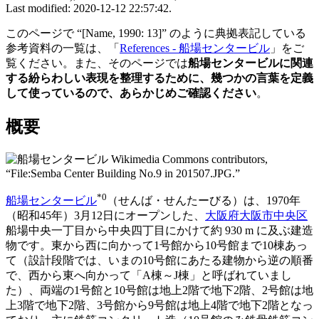
Last modified: 2020-12-12 22:57:42.
このページで “[Name, 1990: 13]” のように典拠表記している
参考資料の一覧は、「
References - 船場センタービル
」をご
覧ください。また、そのページでは
船場センタービルに関連
する紛らわしい表現を整理するために、幾つかの言葉を定義
して使っているので、あらかじめご確認ください
。
概要
Wikimedia Commons contributors,
“
File:Semba Center Building No.9 in 201507.JPG
.”
*0
船場センタービル
（せんば・せんたーびる）は、1970年
（昭和45年）3月12日にオープンした、
大阪府
大阪市
中央区
船場中央一丁目から中央四丁目にかけて約 930 m に及ぶ建造
物です。東から西に向かって1号館から10号館まで10棟あっ
て（設計段階では、いまの10号館にあたる建物から逆の順番
で、西から東へ向かって「A棟～J棟」と呼ばれていまし
た）、両端の1号館と10号館は地上2階で地下2階、2号館は地
上3階で地下2階、3号館から9号館は地上4階で地下2階となっ