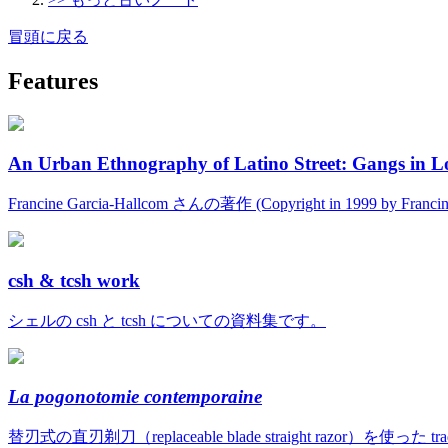
冒頭に戻る
Features
An Urban Ethnography of Latino Street: Gangs in L
Francine Garcia-Hallcom さんの著作 (Copyright in 1999 by Fran
csh & tcsh work
シェルの csh と tcsh についての資料集です。
La pogonotomie contemporaine
替刃式の直刃剃刀（replaceable blade straight razor）を使っ