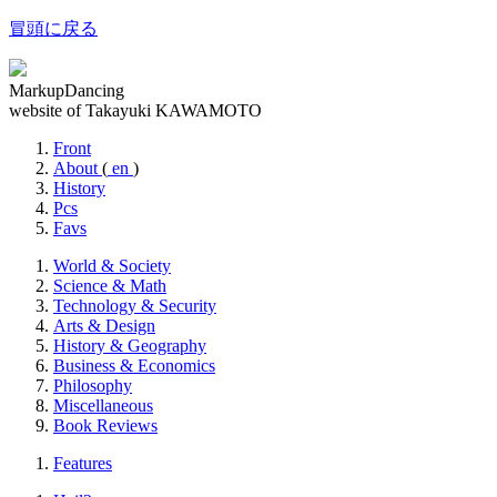
冒頭に戻る
MarkupDancing
website of Takayuki KAWAMOTO
Front
About
(
en
)
History
Pcs
Favs
World & Society
Science & Math
Technology & Security
Arts & Design
History & Geography
Business & Economics
Philosophy
Miscellaneous
Book Reviews
Features