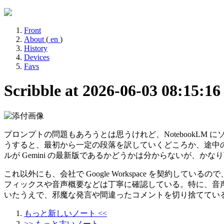
Front
About
(
en
)
History
Devices
Favs
Scribble at 2026-06-03 08:15:1
プロンプトの問題もあろうとは思うけれど、NotebookLM に
うすると、最初から一定の段落を訳していくどころか、途中の段
ルが Gemini の最新版であるかどうかは分からないが、
これ以外にも、会社で Google Workspace を契約し
フィックスや音声概要などは丁寧に確認している。特に、音声概要
いたうえで、邪魔な発言や間違ったコメントを切り捨ててい
もっと新しいノート <<
>> もっと古いノート