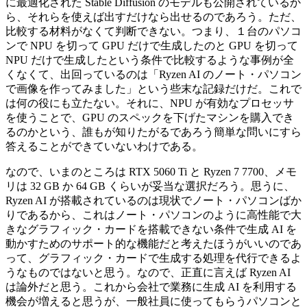
に最適化された Stable Diffusion のモデルも公開されているか
ら、それらを使えば出すだけなら出せるのであろう。ただ、
比較する材料がなくて判断できない。つまり、１台のパソコ
ンで NPU を切って GPU だけで生成したのと GPU を切って
NPU だけで生成したという条件で比較するような事例が全
くなくて、出回っているのは「Ryzen AI のノート・パソコン
で画像を作ってみました」という些末な記録だけだ。これで
は何の役にも立たない。それに、NPU が有効なプロセッサ
を使うことで、GPU のスペックを下げたマシンを購入でき
るのかという、誰もが知りたがるであろう簡単な問いにすら
答えることができていないわけである。
なので、いまのところは RTX 5060 Ti と Ryzen 7 7700、メモ
リは 32 GB か 64 GB くらいが妥当な選択だろう。思うに、
Ryzen AI が搭載されているのは現状でノート・パソコンばか
りであるから、これはノート・パソコンのように高性能で大
きなグラフィック・カードを搭載できない条件で生成 AI を
動かすためのサポート的な機能だと考えたほうがいいのであ
って、グラフィック・カードで生成する処理を代行できるよ
うなものではないと思う。なので、正直に言えば Ryzen AI
は論外だと思う。これから会社で業務に生成 AI を利用する
機会が増えると思うが、一般社員に使ってもらうパソコンと