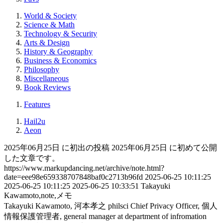
World & Society
Science & Math
Technology & Security
Arts & Design
History & Geography
Business & Economics
Philosophy
Miscellaneous
Book Reviews
Features
Hail2u
Aeon
2025年06月25日 に初出の投稿
2025年06月25日 に初めて公開
した文章です。
https://www.markupdancing.net/archive/note.html?
date=eee98e659338707848baf0c2713b96fd
2025-06-25 10:11:25
2025-06-25 10:11:25
2025-06-25 10:33:51
Takayuki
Kawamoto,note,メモ
Takayuki Kawamoto, 河本孝之
philsci
Chief Privacy Officer, 個人
情報保護管理者, general manager at department of infromation