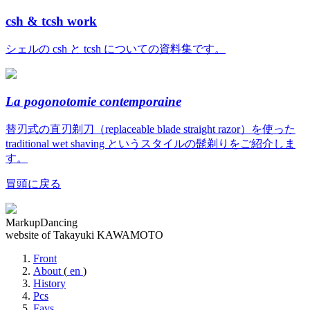
csh & tcsh work
シェルの csh と tcsh についての資料集です。
La pogonotomie contemporaine
替刃式の直刃剃刀（replaceable blade straight razor）を使った
traditional wet shaving というスタイルの髭剃りをご紹介しま
す。
冒頭に戻る
MarkupDancing
website of Takayuki KAWAMOTO
Front
About
(
en
)
History
Pcs
Favs