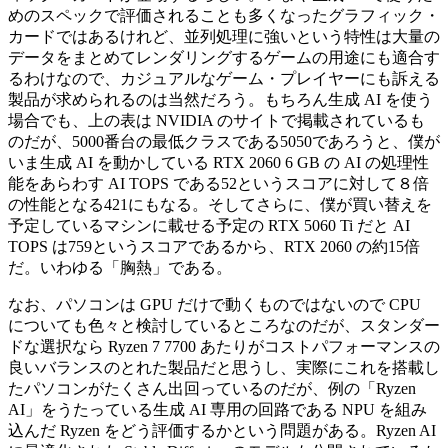
めのスペックで評価されることも多くなったグラフィック・
カードではあるけれど、並列処理に強いという特性は大量の
データをまとめてレンダリングするゲームの用途にも適合す
るわけなので、カジュアルなゲーム・プレイヤーにも訴える
製品が求められるのは当然だろう。もちろん生成 AI を使う
場合でも、上の表は NVIDIA のサイトで掲載されているも
のだが、5000番台の最低クラスである5050であろうと、僕が
いま生成 AI を動かしている RTX 2060 6 GB の AI の処理性
能をあらわす AI TOPS である52というスコアに対して８倍
の性能となる421にもなる。そしてさらに、僕が買い替えを
予定しているマシンに載せる予定の RTX 5060 Ti だと AI
TOPS は759というスコアであるから、RTX 2060 の約15倍
だ。いわゆる「胸熱」である。
なお、パソコンは GPU だけで動くものではないので CPU
についても色々と検討しているところなのだが、スタンダー
ドな選択なら Ryzen 7 7700 あたりがコストパフォーマンスの
良いバランスのとれた製品だと思うし、実際にこれを搭載し
たパソコンがたくさん出回っているのだが、例の「Ryzen
AI」をうたっている生成 AI 専用の回路である NPU を組み
込んだ Ryzen をどう評価するかという問題がある。Ryzen AI