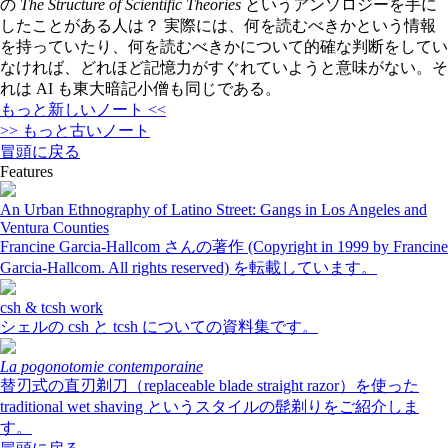
の
The Structure of Scientific Theories
というアンソロジーを手に
したことがある人は？ 実際には、何を読むべきかという情報
を持っていたり、何を読むべきかについて的確な判断をしてい
なければ、どれほど記憶力がすぐれていようと意味がない。そ
れは AI も東大暗記小僧も同じである。
もっと新しいノート <<
>> もっと古いノート
冒頭に戻る
Features
An Urban Ethnography of Latino Street: Gangs in Los Angeles and
Ventura Counties
Francine Garcia-Hallcom さんの著作 (Copyright in 1999 by Francine
Garcia-Hallcom. All rights reserved) を転載しています。
csh & tcsh work
シェルの csh と tcsh についての資料集です。
La pogonotomie contemporaine
替刃式の直刃剃刀（replaceable blade straight razor）を使った
traditional wet shaving というスタイルの髭剃りをご紹介しま
す。