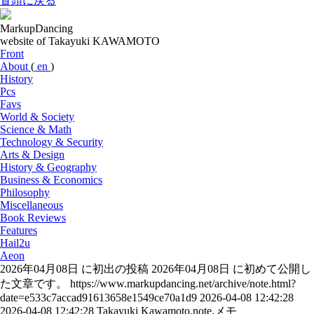
冒頭に戻る
MarkupDancing
website of Takayuki KAWAMOTO
Front
About
(
en
)
History
Pcs
Favs
World & Society
Science & Math
Technology & Security
Arts & Design
History & Geography
Business & Economics
Philosophy
Miscellaneous
Book Reviews
Features
Hail2u
Aeon
2026年04月08日 に初出の投稿
2026年04月08日 に初めて公開し
た文章です。
https://www.markupdancing.net/archive/note.html?
date=e533c7accad91613658e1549ce70a1d9
2026-04-08 12:42:28
2026-04-08 12:42:28
Takayuki Kawamoto,note,メモ