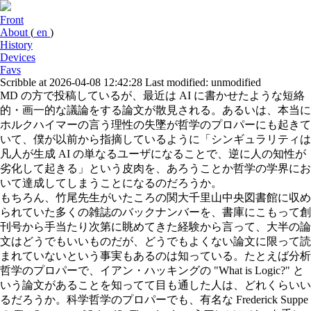
Front
About
(
en
)
History
Devices
Favs
Scribble at 2026-04-08 12:42:28
Last modified: unmodified
MD の方で投稿しているが、最近は AI に書かせたような短絡
的・画一的な議論をする論文が散見される。あるいは、本当に
ホルクハイマーの言う理性の失墜が哲学のプロパーにも起きて
いて、僕が以前から指摘しているように「シンギュラリティは
凡人が生成 AI の単なるユーザになることで、逆に人の知性が
劣化して起きる」という皮肉を、あろうことか哲学の学界にお
いて達成してしまうことになるのだろうか。
もちろん、竹尾先生がいたころの関大千里山中央図書館に収め
られていた多くの雑誌のバックナンバーを、書庫にこもって創
刊号から手当たり次第に眺めてきた経験から言って、大半の論
文はどうでもいいものだが、どうでもよくない論文に限って読
まれていないという事実もあるのは知っている。たとえば分析
哲学のプロパーで、イアン・ハッキングの "What is Logic?" と
いう論文があることを知ってて目も通した人は、どれくらいい
るだろうか。科学哲学のプロパーでも、有名な Frederick Suppe