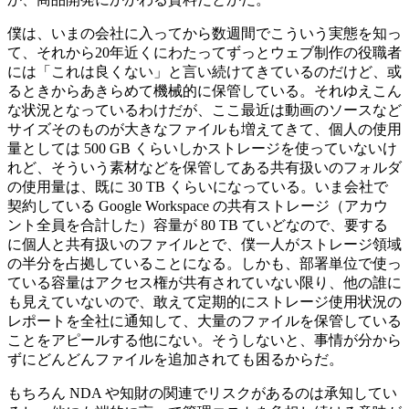
僕は、いまの会社に入ってから数週間でこういう実態を知っ
て、それから20年近くにわたってずっとウェブ制作の役職者
には「これは良くない」と言い続けてきているのだけど、或
るときからあきらめて機械的に保管している。それゆえこん
な状況となっているわけだが、ここ最近は動画のソースなど
サイズそのものが大きなファイルも増えてきて、個人の使用
量としては 500 GB くらいしかストレージを使っていないけ
れど、そういう素材などを保管してある共有扱いのフォルダ
の使用量は、既に 30 TB くらいになっている。いま会社で
契約している Google Workspace の共有ストレージ（アカウ
ント全員を合計した）容量が 80 TB ていどなので、要する
に個人と共有扱いのファイルとで、僕一人がストレージ領域
の半分を占拠していることになる。しかも、部署単位で使っ
ている容量はアクセス権が共有されていない限り、他の誰に
も見えていないので、敢えて定期的にストレージ使用状況の
レポートを全社に通知して、大量のファイルを保管している
ことをアピールする他にない。そうしないと、事情が分から
ずにどんどんファイルを追加されても困るからだ。
もちろん NDA や知財の関連でリスクがあるのは承知してい