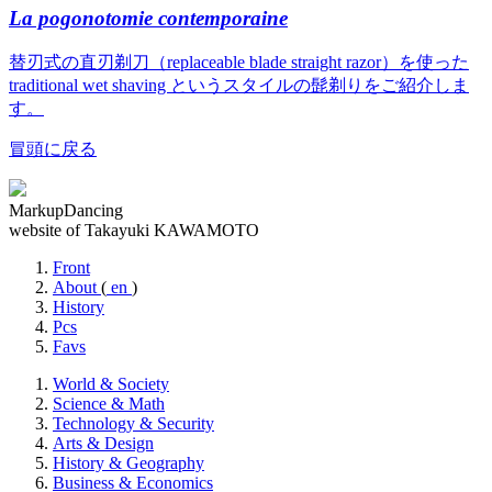
La pogonotomie contemporaine
替刃式の直刃剃刀（replaceable blade straight razor）を使った
traditional wet shaving というスタイルの髭剃りをご紹介しま
す。
冒頭に戻る
MarkupDancing
website of Takayuki KAWAMOTO
Front
About
(
en
)
History
Pcs
Favs
World & Society
Science & Math
Technology & Security
Arts & Design
History & Geography
Business & Economics