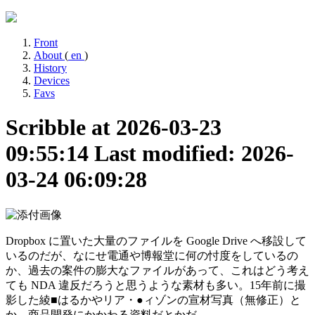
Front
About
(
en
)
History
Devices
Favs
Scribble at 2026-03-23
09:55:14
Last modified: 2026-
03-24 06:09:28
Dropbox に置いた大量のファイルを Google Drive へ移設して
いるのだが、なにせ電通や博報堂に何の忖度をしているの
か、過去の案件の膨大なファイルがあって、これはどう考え
ても NDA 違反だろうと思うような素材も多い。15年前に撮
影した綾■はるかやリア・●ィゾンの宣材写真（無修正）と
か、商品開発にかかわる資料だとかだ。