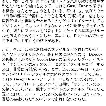
るし、他にも端的に言って管理コストを負担し続ける意味が
殆どないという理由もあって、これは Google Drive へ移行す
る機会になんとかしようとしている。幸いにも、現在のウェ
ブ制作の部長は冷静にものごとを考えて判断でき、必ずしも
広告代理店と歩調を合わせることなどクリエイターとしても
ビジネスとしてもベストではないという距離感を持っている
ので、彼らにファイルを保管するにあたっての基準なりルー
ルを考えてもらうことにした。幸いにも、Dropbox の契約を
切るまでに１年近くの猶予がある。
ただ、それとは別に退職者のファイルなどを移していると、
色々なトラブルが起きる。最も頻繁に起きるのは、Dropbox
の仮想フォルダから Google Drive の仮想フォルダへ、どちら
も「オンラインのみ」のステータスでファイルをコピーする
のは、非常に時間がかかる。まず、Dropbox からローカル・
マシンの HDD へファイルの実体をダウンロードしてから、
それを Google Drive へアップロードしなくてはいけない。そ
して、アップロードしたファイルは再び「オンラインのみ」
の扱いにしないと、数十テラバイトのファイルを「いったん
置いておく」ストレージなど僕の自宅のマシンには（いや、
普通の会社ならだれのマシンであれ）ないからだ。