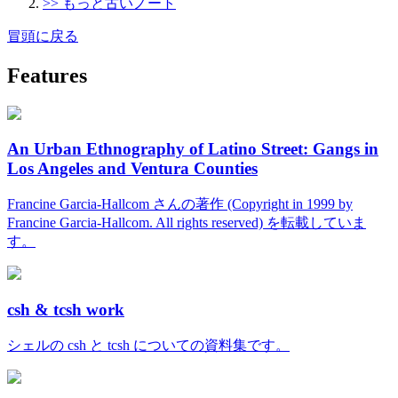
>> もっと古いノート
冒頭に戻る
Features
An Urban Ethnography of Latino Street: Gangs in
Los Angeles and Ventura Counties
Francine Garcia-Hallcom さんの著作 (Copyright in 1999 by
Francine Garcia-Hallcom. All rights reserved) を転載していま
す。
csh & tcsh work
シェルの csh と tcsh についての資料集です。