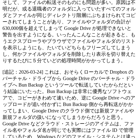
そして、ファイルの転送そのものにも問題が多い。原因は不
明だが、或る退職者のフォルダに入っていたすべてのフォル
ダとファイルが同じディレクトリ階層にぶちまけられてコピ
ーされてしまうことがあり、ファイルやフォルダの合計が
630,000個を超えてしまって Google Drive が処理できないと
警告を出すようになる。いったんこんなことが起きると、も
うエクスプローラやブラウザでファイルやフォルダのリスト
を表示しようにも、たいていどちらもフリーズしてしまう
し、何かファイルやフォルダを削除したり表示を切り替えた
りするたびに５分ていどの処理時間がかかってしまう。
[追記：2026-03-24] これは、おそらくローカルで Dropbox の
バーチャル・ドライブから Google Drive のバーチャル・ドラ
イブへ Bun Backup というツールで転送していたからだとい
う結論にいたった。Bun Backup は非常に優秀なソフトウェ
アで、コピーがきわめて速いため、逆に Google Drive へのア
ップロードが追い付かずに Bun Backup 側から再転送がかか
ってしまい、Google Drive のクラウド側では新規ファイルや
新規フォルダの扱いになってしまうからだろうと思う。
Google Drive などクラウド・ストレージのアイテムは、ファ
イル名やフォルダ名が同じでも実際にはファイル ID で管理
しているため、Windows などのファイル・システムとは違っ