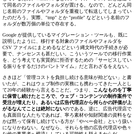
て同名のファイルやフォルダが置ける。なので、どんどん同
じ名前のファイルやフォルダを重複して転送してしまってい
たのだろう。実際、"tmp" とか "profile" などという名前のフ
ォルダが数万個の単位で存在する。
Google が提供しているマイグレーション・ツールも、既に
説明したように、移行する対象のファイルやフォルダを
CSV ファイルにまとめるなどという縄文時代の手続きが必
要で、ナンセンスも甚だしい。こういうツールでの移行作業
を、どう考えても実質的に拒否するための「サービスしてい
る振りをするだけのパントマイム」だと言わざるをえない。
さきほど「管理コストを負担し続ける意味が殆どない」と書
いたが、これはウェブ制作の実務にも携わってきた一人とし
て20年の経験から言えることだ。つまり、
こんなものを丁寧
に保管し続けたところで、ウェブ・コンテンツの制作案件で
受注が増えたり、あるいは広告代理店から何らかの評価が上
がるなんてことは絶対にない
のである。逆に、広告代理店で
も真面目な人たちであれば、寧ろ素材や知財関連の資料をな
かば黙って保有し続けている方が「やべー会社」という扱い
になりかねない。なぜなら、それらを他の広告代理店や色々
な他の事業者へ横流ししている可能性も疑えるからだ。