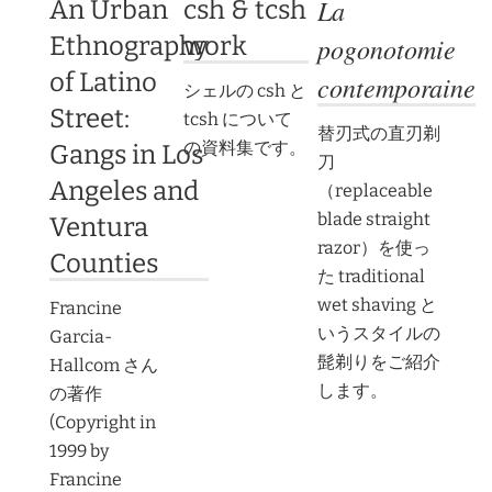
La
An Urban
csh & tcsh
Ethnography
work
pogonotomie
of Latino
contemporaine
シェルの csh と
Street:
tcsh について
替刃式の直刃剃
の資料集です。
Gangs in Los
刀
Angeles and
（replaceable
blade straight
Ventura
razor）を使っ
Counties
た traditional
wet shaving と
Francine
いうスタイルの
Garcia-
髭剃りをご紹介
Hallcom さん
します。
の著作
(Copyright in
1999 by
Francine