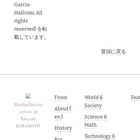
Garcia-
Hallcom. All
rights
reserved) を転
載しています。
冒頭に戻る
Front
World &
Fea
MarkupDancing
Society
About
(
website of
en
)
Science &
Takayuki
Math
KAWAMOTO
History
Technology &
Pcs