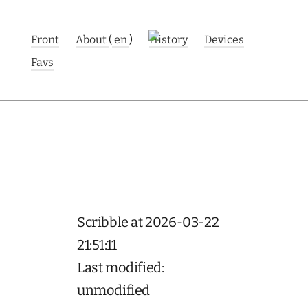
Front
About
(
en
)
History
Devices
Favs
Scribble at 2026-03-22
21:51:11
Last modified:
unmodified