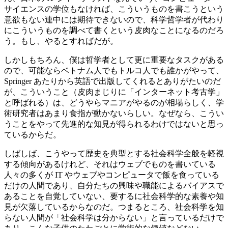
サイエンスの学位もなければ、こういうものを書こうという
意欲もない連中には期待できないので、科学哲学者が代わり
にこういうものを調べて書くという皮肉なことになるのだろ
う。もし、やるとすればだが。
しかしもちろん、僕は哲学者として更に重要なタスクがある
ので、可能ならベトナム人でもトルコ人でも誰かがやって、
Springer あたりから英語で出版してくれるとありがたいのだ
が、こういうこと（皮肉まじりに「インターネット考古学」
と呼ばれる）は、どうやらマニアがやるのが相場らしく、学
術研究者はあまり食指が動かないらしい。なぜなら、こうい
うことをやって先進的な知見が得られるわけではないと思っ
ているからだ。
しばしば、こうやって歴史を典型とする社会科学全般を軽視
する傾向があるけれど、それはウェブでものを書いている
人々の多くが IT やウェブやコンピュータで飯を食っている
だけの人間であり、自分たちの興味や職能によるバイアスで
あることを自覚していない、要するに社会科学的な素養や知
見が欠落しているからなのだ。つまるところ、社会科学を知
らない人間が「社会科学は分からない」と言っているだけで