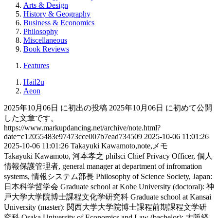
Arts & Design
History & Geography
Business & Economics
Philosophy
Miscellaneous
Book Reviews
Features
Hail2u
Aeon
2025年10月06日 に初出の投稿
2025年10月06日 に初めて公開
した文章です。
https://www.markupdancing.net/archive/note.html?
date=c12055483e97473cce007b7ead734509
2025-10-06 11:01:26
2025-10-06 11:01:26
Takayuki Kawamoto,note,メモ
Takayuki Kawamoto, 河本孝之
philsci
Chief Privacy Officer, 個人
情報保護管理者, general manager at department of infromation
systems, 情報システム部長
Philosophy of Science Society, Japan:
日本科学哲学会
Graduate school at Kobe University (doctoral): 神
戸大学大学院博士課程文化学研究科
Graduate school at Kansai
University (master): 関西大学大学院博士課程前期課程文学研
究科
Osaka University of Economics and Law (bachelor): 大阪経