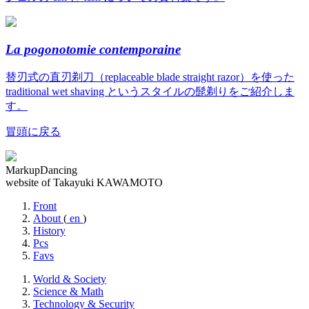
La pogonotomie contemporaine
替刃式の直刃剃刀（replaceable blade straight razor）を使った
traditional wet shaving というスタイルの髭剃りをご紹介しま
す。
冒頭に戻る
MarkupDancing
website of Takayuki KAWAMOTO
Front
About
(
en
)
History
Pcs
Favs
World & Society
Science & Math
Technology & Security