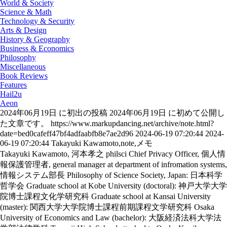
World & Society
Science & Math
Technology & Security
Arts & Design
History & Geography
Business & Economics
Philosophy
Miscellaneous
Book Reviews
Features
Hail2u
Aeon
2024年06月19日 に初出の投稿
2024年06月19日 に初めて公開し
た文章です。
https://www.markupdancing.net/archive/note.html?
date=bed0cafeff47bf4adfaabfb8e7ae2d96
2024-06-19 07:20:44
2024-
06-19 07:20:44
Takayuki Kawamoto,note,メモ
Takayuki Kawamoto, 河本孝之
philsci
Chief Privacy Officer, 個人情
報保護管理者, general manager at department of infromation systems,
情報システム部長
Philosophy of Science Society, Japan: 日本科学
哲学会
Graduate school at Kobe University (doctoral): 神戸大学大学
院博士課程文化学研究科
Graduate school at Kansai University
(master): 関西大学大学院博士課程前期課程文学研究科
Osaka
University of Economics and Law (bachelor): 大阪経済法科大学法