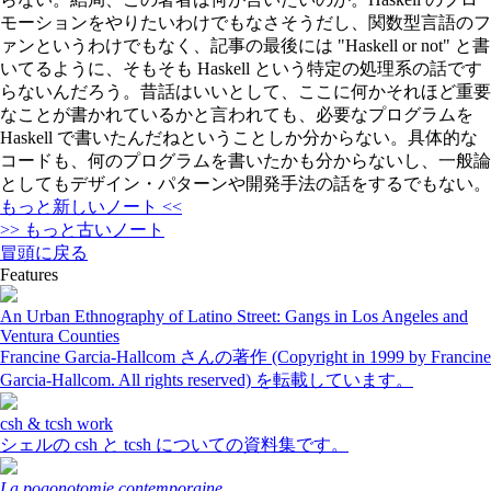
モーションをやりたいわけでもなさそうだし、関数型言語のフ
ァンというわけでもなく、記事の最後には "Haskell or not" と書
いてるように、そもそも Haskell という特定の処理系の話です
らないんだろう。昔話はいいとして、ここに何かそれほど重要
なことが書かれているかと言われても、必要なプログラムを
Haskell で書いたんだねということしか分からない。具体的な
コードも、何のプログラムを書いたかも分からないし、一般論
としてもデザイン・パターンや開発手法の話をするでもない。
もっと新しいノート <<
>> もっと古いノート
冒頭に戻る
Features
An Urban Ethnography of Latino Street: Gangs in Los Angeles and
Ventura Counties
Francine Garcia-Hallcom さんの著作 (Copyright in 1999 by Francine
Garcia-Hallcom. All rights reserved) を転載しています。
csh & tcsh work
シェルの csh と tcsh についての資料集です。
La pogonotomie contemporaine