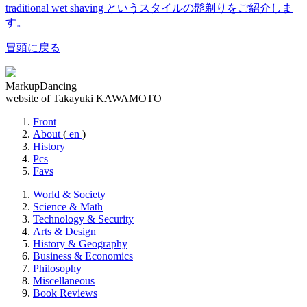
traditional wet shaving というスタイルの髭剃りをご紹介しま
す。
冒頭に戻る
MarkupDancing
website of Takayuki KAWAMOTO
Front
About
(
en
)
History
Pcs
Favs
World & Society
Science & Math
Technology & Security
Arts & Design
History & Geography
Business & Economics
Philosophy
Miscellaneous
Book Reviews