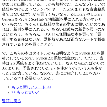
やまほど出回っている。しかも無料でだ。こんなプレミアの
値段をつけるようなテンバイヤー（たぶんまともな古書籍業
者ではないはず）から買うくらいなら、Z-Library や Library
Genesis あるいは Sci-Hub で海賊版を手に入れる方がマシと
いうものだ。ちゃんと出版社や著者の労苦に報いたいのであ
れば、新刊を手に入れるか、あるいは彼らの新著を買うのが
よいだろう。もちろん、ぜんぜん無関係な本を買って「貢
献」する責任はないが、選択肢があれば正当なルートで販売
されているものを買うことだ。
で、こちらの本はタイトルから自明なように Python 3.x を題
材としているので、Python 2.x 系統の話はない。ただし、当
時は 2.x 系統もよく使われていたし、なんなら出たばかりの
3.x よりも、予告されていた 2.7 を使おうかという人も多か
ったと記憶している。なので、先にご紹介した 2.x をカバー
している本も必要だったのだ。
もっと新しいノート <<
>> もっと古いノート
冒頭に戻る