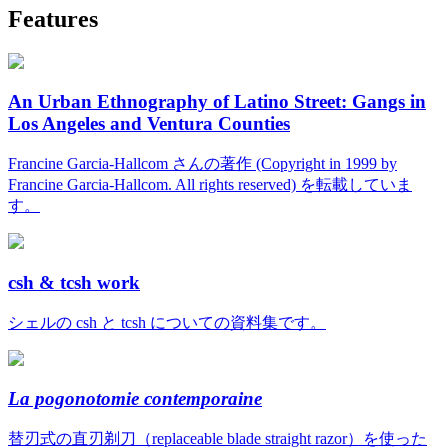
Features
An Urban Ethnography of Latino Street: Gangs in
Los Angeles and Ventura Counties
Francine Garcia-Hallcom さんの著作 (Copyright in 1999 by
Francine Garcia-Hallcom. All rights reserved) を転載していま
す。
csh & tcsh work
シェルの csh と tcsh についての資料集です。
La pogonotomie contemporaine
替刃式の直刃剃刀（replaceable blade straight razor）を使った