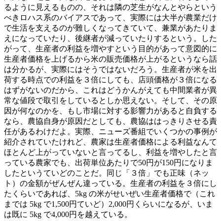
るように見えるものの、それは隣の芝生がなんとやらという
べきロハス系のバイアスであって、実際には大半が農業だけ
で生活を支えるのが難しくなってきていて、兼業があたりま
えになっていたり、後継者が減っていたりするという。した
がって、生産者の利益を増やすという目的があって意図的に
生産者価格を上げるから米の販売価格が上がるというなら話
は分かるが、実際にはそうではないだろう。生産者が米を出
荷する時点での利益を３倍にしても、店頭価格が３倍になる
はずがないのだから、これはどうかんがえても中間業者が異
常な値段で取引をしているとしか思えない。そして、その原
因が何なのかを、もし市場に対する影響力があると自負する
なら、農協自身が原因だとしても、農協ははっきりさせる責
任があるわけだよ。実際、ニューズ番組でいくつかの事例が
紹介されていたけれど、農家は生産者価格による利益なんて
ほとんど上がっていないと言ってるし、利益を増やしたと言
っている農家でも、出荷単位あたりで50円が150円になりま
したというていどのことだ。同じ「３倍」でも正味（ネッ
ト）の金額がぜんぜん違っている。生産者の利益を３倍にし
たくらいであれば、5kg の米がせいぜい生産者価格で（これ
までは 5kg で1,500円ていど）2,000円くらいになるが、いま
は既に 5kg で4,000円を越えている。