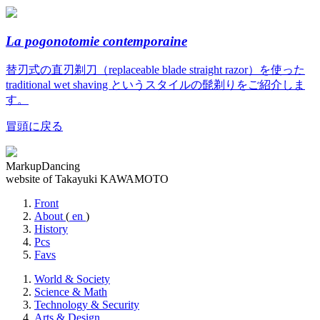
La pogonotomie contemporaine
替刃式の直刃剃刀（replaceable blade straight razor）を使った
traditional wet shaving というスタイルの髭剃りをご紹介しま
す。
冒頭に戻る
MarkupDancing
website of Takayuki KAWAMOTO
Front
About
(
en
)
History
Pcs
Favs
World & Society
Science & Math
Technology & Security
Arts & Design