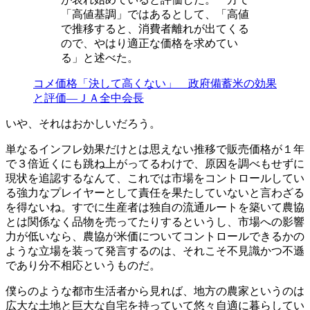
「高値基調」ではあるとして、「高値
で推移すると、消費者離れが出てくる
ので、やはり適正な価格を求めてい
る」と述べた。
コメ価格「決して高くない」 政府備蓄米の効果
と評価―ＪＡ全中会長
いや、それはおかしいだろう。
単なるインフレ効果だけとは思えない推移で販売価格が１年
で３倍近くにも跳ね上がってるわけで、原因を調べもせずに
現状を追認するなんて、これでは市場をコントロールしてい
る強力なプレイヤーとして責任を果たしていないと言わざる
を得ないね。すでに生産者は独自の流通ルートを築いて農協
とは関係なく品物を売ってたりするというし、市場への影響
力が低いなら、農協が米価についてコントロールできるかの
ような立場を装って発言するのは、それこそ不見識かつ不遜
であり分不相応というものだ。
僕らのような都市生活者から見れば、地方の農家というのは
広大な土地と巨大な自宅を持っていて悠々自適に暮らしてい