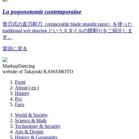
La pogonotomie contemporaine
替刃式の直刃剃刀（replaceable blade straight razor）を使った
traditional wet shaving というスタイルの髭剃りをご紹介しま
す。
冒頭に戻る
MarkupDancing
website of Takayuki KAWAMOTO
Front
About
(
en
)
History
Pcs
Favs
World & Society
Science & Math
Technology & Security
Arts & Design
History & Geography