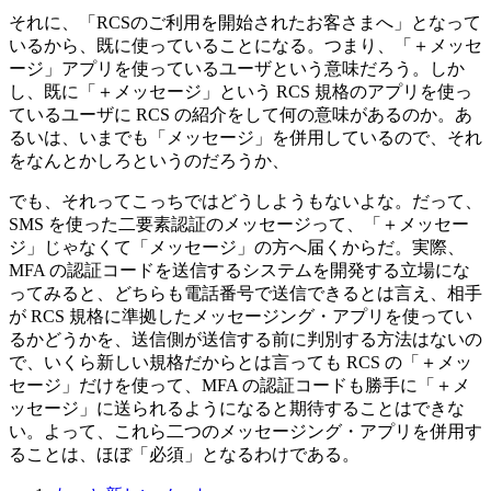
それに、「RCSのご利用を開始されたお客さまへ」となって
いるから、既に使っていることになる。つまり、「＋メッセ
ージ」アプリを使っているユーザという意味だろう。しか
し、既に「＋メッセージ」という RCS 規格のアプリを使っ
ているユーザに RCS の紹介をして何の意味があるのか。あ
るいは、いまでも「メッセージ」を併用しているので、それ
をなんとかしろというのだろうか、
でも、それってこっちではどうしようもないよな。だって、
SMS を使った二要素認証のメッセージって、「＋メッセー
ジ」じゃなくて「メッセージ」の方へ届くからだ。実際、
MFA の認証コードを送信するシステムを開発する立場にな
ってみると、どちらも電話番号で送信できるとは言え、相手
が RCS 規格に準拠したメッセージング・アプリを使ってい
るかどうかを、送信側が送信する前に判別する方法はないの
で、いくら新しい規格だからとは言っても RCS の「＋メッ
セージ」だけを使って、MFA の認証コードも勝手に「＋メ
ッセージ」に送られるようになると期待することはできな
い。よって、これら二つのメッセージング・アプリを併用す
ることは、ほぼ「必須」となるわけである。