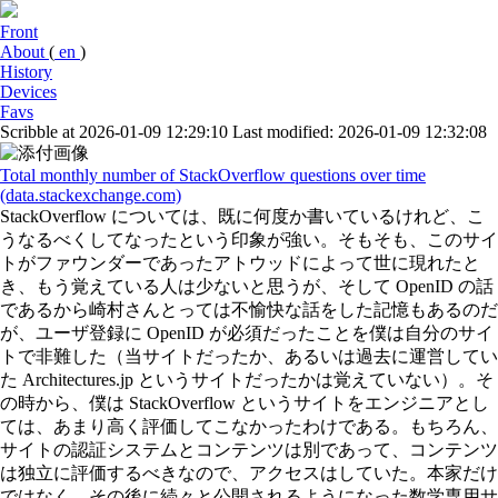
Front
About
(
en
)
History
Devices
Favs
Scribble at 2026-01-09 12:29:10
Last modified: 2026-01-09 12:32:08
Total monthly number of StackOverflow questions over time
(data.stackexchange.com)
StackOverflow については、既に何度か書いているけれど、こ
うなるべくしてなったという印象が強い。そもそも、このサイ
トがファウンダーであったアトウッドによって世に現れたと
き、もう覚えている人は少ないと思うが、そして OpenID の話
であるから崎村さんとっては不愉快な話をした記憶もあるのだ
が、ユーザ登録に OpenID が必須だったことを僕は自分のサイ
トで非難した（当サイトだったか、あるいは過去に運営してい
た Architectures.jp というサイトだったかは覚えていない）。そ
の時から、僕は StackOverflow というサイトをエンジニアとし
ては、あまり高く評価してこなかったわけである。もちろん、
サイトの認証システムとコンテンツは別であって、コンテンツ
は独立に評価するべきなので、アクセスはしていた。本家だけ
ではなく、その後に続々と公開されるようになった数学専用サ