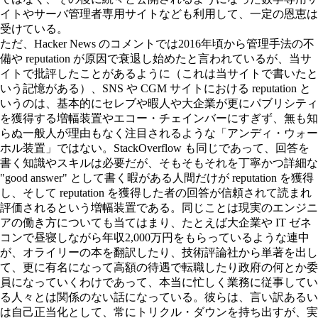
イトやサーバ管理者専用サイトなども利用して、一定の恩恵は
受けている。
ただ、Hacker News のコメントでは2016年頃から管理手法の不
備や reputation が原因で衰退し始めたと言われているが、当サ
イトで批評したことがあるように（これは当サイトで書いたと
いう記憶がある）、SNS や CGM サイトにおける reputation と
いうのは、基本的にセレブや暇人や大企業が更にパブリシティ
を獲得する増幅装置やエコー・チェインバーにすぎず、無も知
らぬ一般人が理由もなく注目されるような「アンディ・ウォー
ホル装置」ではない。StackOverflow も同じであって、回答を
書く知識やスキルは必要だが、そもそもそれを丁寧かつ詳細な
"good answer" として書く暇がある人間だけが reputation を獲得
し、そして reputation を獲得した者の回答が信頼されて読まれ
評価されるという増幅装置である。同じことは現実のエンジニ
アの働き方についても当てはまり、たとえば大企業や IT ゼネ
コンで昼寝しながら年収2,000万円をもらっているような連中
が、オライリーの本を翻訳したり、技術評論社から単著を出し
て、更に有名になって高額の待遇で転職したり政府の何とか委
員になっていくわけであって、本当に忙しく業務に従事してい
る人々とは関係のない話になっている。彼らは、言い訳あるい
は自己正当化として、常にトリクル・ダウンを持ち出すが、実