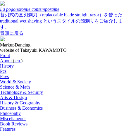
La pogonotomie contemporaine
替刃式の直刃剃刀（replaceable blade straight razor）を使った
traditional wet shaving というスタイルの髭剃りをご紹介しま
す。
冒頭に戻る
MarkupDancing
website of Takayuki KAWAMOTO
Front
About
(
en
)
History
Pcs
Favs
World & Society
Science & Math
Technology & Security
Arts & Design
History & Geography
Business & Economics
Philosophy
Miscellaneous
Book Reviews
Features