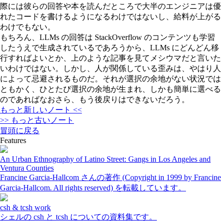
際には彼らの回答や本を読んだところで大半のエンジニアは優
れたコードを書けるようになるわけではないし、給料が上がる
わけでもない。
もちろん、LLMs の回答は StackOverflow のコンテンツも学習
したうえで生成されているであろうから、LLMs にどんどん移
行すればよいとか、上のような記事を見てメシウマだと言いた
いわけではない。しかし、人が関係している歪みは、やはり人
によって忌避されるものだ。それが選択の余地がない状況では
ともかく、ひとたび選択の余地が生まれ、しかも簡単に選べる
のであればなおさら、もう後戻りはできないだろう。
もっと新しいノート <<
>> もっと古いノート
冒頭に戻る
Features
An Urban Ethnography of Latino Street: Gangs in Los Angeles and
Ventura Counties
Francine Garcia-Hallcom さんの著作 (Copyright in 1999 by Francine
Garcia-Hallcom. All rights reserved) を転載しています。
csh & tcsh work
シェルの csh と tcsh についての資料集です。