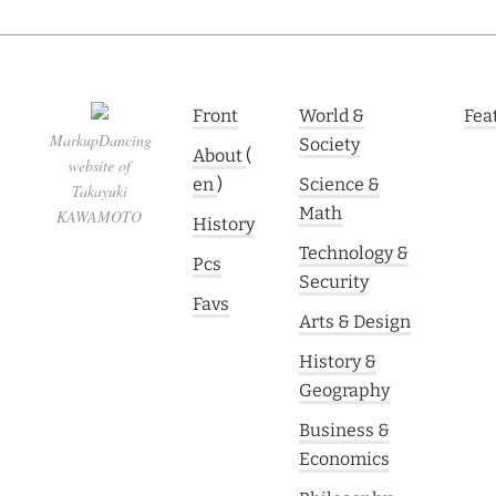
Front
World &
Fea
MarkupDancing
Society
About
(
website of
en
)
Science &
Takayuki
Math
KAWAMOTO
History
Technology &
Pcs
Security
Favs
Arts & Design
History &
Geography
Business &
Economics