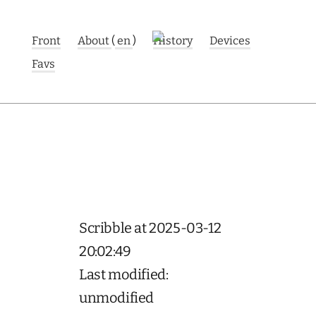
Front
About
(
en
)
History
Devices
Favs
Scribble at 2025-03-12
20:02:49
Last modified:
unmodified