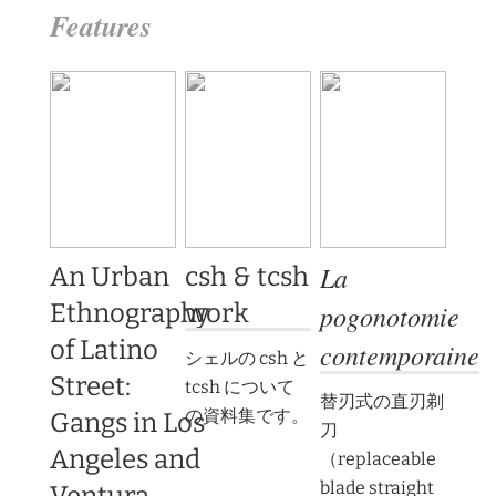
Features
La
An Urban
csh & tcsh
Ethnography
work
pogonotomie
of Latino
contemporaine
シェルの csh と
Street:
tcsh について
替刃式の直刃剃
の資料集です。
Gangs in Los
刀
Angeles and
（replaceable
blade straight