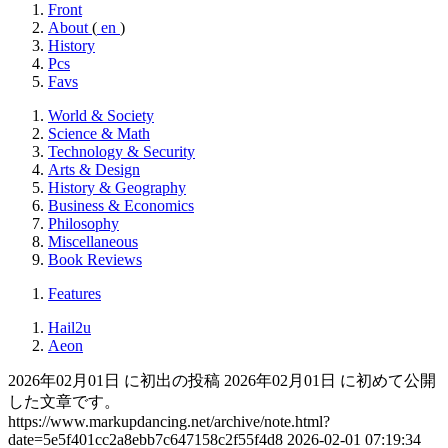
Front
About
(
en
)
History
Pcs
Favs
World & Society
Science & Math
Technology & Security
Arts & Design
History & Geography
Business & Economics
Philosophy
Miscellaneous
Book Reviews
Features
Hail2u
Aeon
2026年02月01日 に初出の投稿
2026年02月01日 に初めて公開
した文章です。
https://www.markupdancing.net/archive/note.html?
date=5e5f401cc2a8ebb7c647158c2f55f4d8
2026-02-01 07:19:34