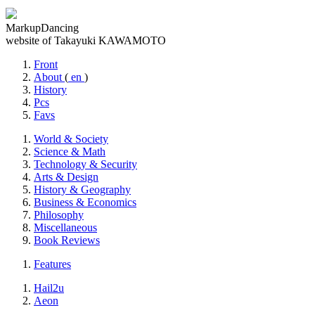
MarkupDancing
website of Takayuki KAWAMOTO
Front
About
(
en
)
History
Pcs
Favs
World & Society
Science & Math
Technology & Security
Arts & Design
History & Geography
Business & Economics
Philosophy
Miscellaneous
Book Reviews
Features
Hail2u
Aeon