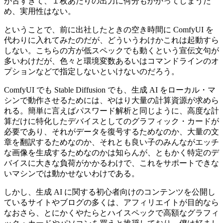
が古すぎて、１枚あたりの出力に何分もかかってしまうた
め、実用性はない。
ということで、前に出社したときの空き時間に ComfyUI を
代わりに入れてみたのだが、どういうわけかこれは起動すら
しない。こちらの方が低スペックでも動くという宣伝文句が
多いわけだが、色々と環境変数あるいはコマンドラインのオ
プションなどで指定しないといけないのだろう。
ComfyUI でも Stable Diffusion でも、生成 AI をローカル・マ
シンで動作させるためには、やはり大量の計算資源が求めら
れる。簡単に言えばパスワード解析と同じように、高度な計
算だけに特化したデバイスとしてのグラフィック・カードが
必要であり、それがデータを復号するためなのか、大量の文
章を翻訳するためなのか、それとも良い子のみんながエッチ
な画像を生成するためなのかは知らんが、ともかく特定のデ
バイスに大きな負荷がかかるわけで、これをサポートできな
いマシンでは動かせないわけである。
しかし、生成 AI に関する初心者向けのコンテンツを公開し
ているサイトやブログの多くは、アフィリエイトが目的なら
なおさら、とにかくやたらとハイスペックで高額なグラフィ