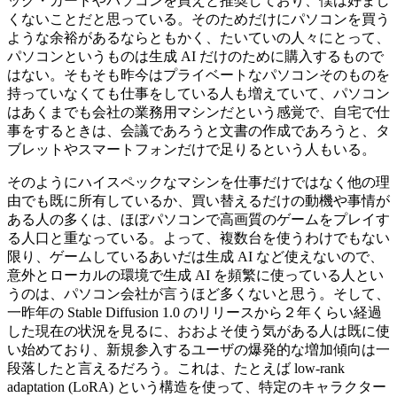
ック・カードやパソコンを買えと推奨しており、僕は好まし
くないことだと思っている。そのためだけにパソコンを買う
ような余裕があるならともかく、たいていの人々にとって、
パソコンというものは生成 AI だけのために購入するもので
はない。そもそも昨今はプライベートなパソコンそのものを
持っていなくても仕事をしている人も増えていて、パソコン
はあくまでも会社の業務用マシンだという感覚で、自宅で仕
事をするときは、会議であろうと文書の作成であろうと、タ
ブレットやスマートフォンだけで足りるという人もいる。
そのようにハイスペックなマシンを仕事だけではなく他の理
由でも既に所有しているか、買い替えるだけの動機や事情が
ある人の多くは、ほぼパソコンで高画質のゲームをプレイす
る人口と重なっている。よって、複数台を使うわけでもない
限り、ゲームしているあいだは生成 AI など使えないので、
意外とローカルの環境で生成 AI を頻繁に使っている人とい
うのは、パソコン会社が言うほど多くないと思う。そして、
一昨年の Stable Diffusion 1.0 のリリースから２年くらい経過
した現在の状況を見るに、おおよそ使う気がある人は既に使
い始めており、新規参入するユーザの爆発的な増加傾向は一
段落したと言えるだろう。これは、たとえば low-rank
adaptation (LoRA) という構造を使って、特定のキャラクター