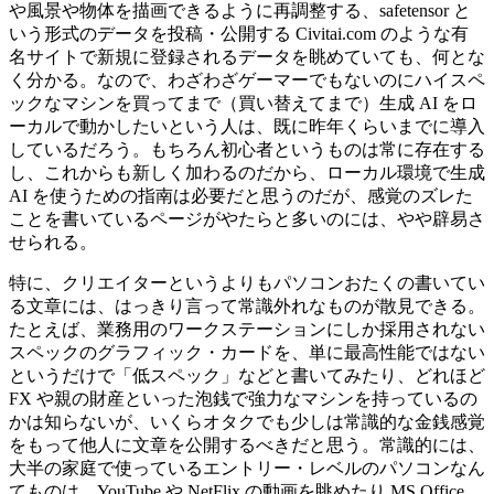
や風景や物体を描画できるように再調整する、safetensor と
いう形式のデータを投稿・公開する Civitai.com のような有
名サイトで新規に登録されるデータを眺めていても、何とな
く分かる。なので、わざわざゲーマーでもないのにハイスペ
ックなマシンを買ってまで（買い替えてまで）生成 AI をロ
ーカルで動かしたいという人は、既に昨年くらいまでに導入
しているだろう。もちろん初心者というものは常に存在する
し、これからも新しく加わるのだから、ローカル環境で生成
AI を使うための指南は必要だと思うのだが、感覚のズレた
ことを書いているページがやたらと多いのには、やや辟易さ
せられる。
特に、クリエイターというよりもパソコンおたくの書いてい
る文章には、はっきり言って常識外れなものが散見できる。
たとえば、業務用のワークステーションにしか採用されない
スペックのグラフィック・カードを、単に最高性能ではない
というだけで「低スペック」などと書いてみたり、どれほど
FX や親の財産といった泡銭で強力なマシンを持っているの
かは知らないが、いくらオタクでも少しは常識的な金銭感覚
をもって他人に文章を公開するべきだと思う。常識的には、
大半の家庭で使っているエントリー・レベルのパソコンなん
てものは、YouTube や NetFlix の動画を眺めたり MS Office