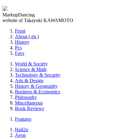
MarkupDancing
website of Takayuki KAWAMOTO
Front
About
(
en
)
History
Pcs
Favs
World & Society
Science & Math
Technology & Security
Arts & Design
History & Geography
Business & Economics
Philosophy
Miscellaneous
Book Reviews
Features
Hail2u
Aeon