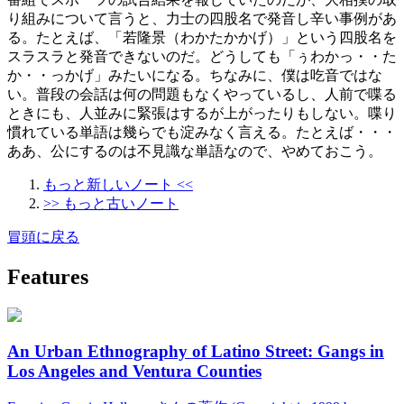
り組みについて言うと、力士の四股名で発音し辛い事例があ
る。たとえば、「若隆景（わかたかかげ）」という四股名を
スラスラと発音できないのだ。どうしても「ぅわかっ・・た
か・・っかげ」みたいになる。ちなみに、僕は吃音ではな
い。普段の会話は何の問題もなくやっているし、人前で喋る
ときにも、人並みに緊張はするが上がったりもしない。喋り
慣れている単語は幾らでも淀みなく言える。たとえば・・・
ああ、公にするのは不見識な単語なので、やめておこう。
もっと新しいノート <<
>> もっと古いノート
冒頭に戻る
Features
An Urban Ethnography of Latino Street: Gangs in
Los Angeles and Ventura Counties