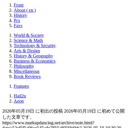
Front
About
(
en
)
History
Pcs
Favs
World & Society
Science & Math
Technology & Security
Arts & Design
History & Geography
Business & Economics
Philosophy
Miscellaneous
Book Reviews
Features
Hail2u
Aeon
2026年05月19日 に初出の投稿
2026年05月19日 に初めて公開
した文章です。
https://www.markupdancing.net/archive/note.html?
date=52ef5f5a96ce545ade7855a8056b6bb2
2026-05-19 19:36:20