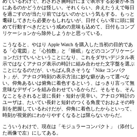
めているわけで、わざわざ腕時計にまで表示する必要が本当
にあるのかどうかは怪しい。それくらい、弁えたうえで毎日
を過ごすのが当たり前ではないのかという気もする。もっと
耄碌してきたら必要かもしれないが、日付くらい常に頭に留
めて行動すべきだという戒めの意味も込めて、日付もコンプ
リケーションから除外しようかと思っている。
こうなると、やはり Apple Watch を購入した当初の目的であ
る「心電図」と「心拍数」と「睡眠」などのコンプリケーシ
ョンだけでいいということになり、これをダサいデジタル表
示ではなくアナログ表示の時計に組み合わせた文字盤を選ぶ
ことになるのだが、いちばん良さそうな「Nike コンパク
ト」が、アナログ時刻の表示方法に妙な癖があって選べな
い。仰角あるいは俯角に着色するという、はっきり言って無
意味なデザインを組み合わせているからだ。そもそも、そん
なことをされると逆に長針・短針が見辛い。アナログ時計の
ユーザは、たいてい長針と短針のつくる角度でおおよその時
刻を把握しているわけだが、仰角に着色したからといって、
時刻が視覚的にわかりやすくなるとは限らないからだ。
こういうわけで、現在は「モジュラーコンパクト」（添付し
た画像で左）にしてある。