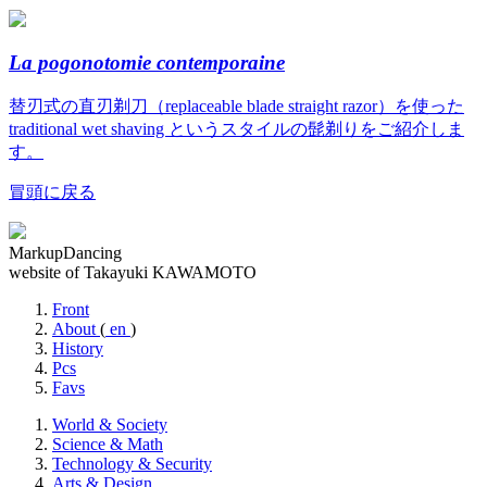
La pogonotomie contemporaine
替刃式の直刃剃刀（replaceable blade straight razor）を使った
traditional wet shaving というスタイルの髭剃りをご紹介しま
す。
冒頭に戻る
MarkupDancing
website of Takayuki KAWAMOTO
Front
About
(
en
)
History
Pcs
Favs
World & Society
Science & Math
Technology & Security
Arts & Design