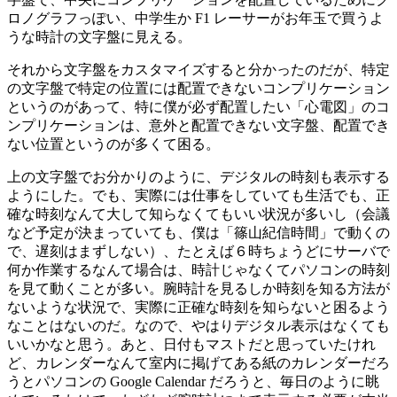
ロノグラフっぽい、中学生か F1 レーサーがお年玉で買うよ
うな時計の文字盤に見える。
それから文字盤をカスタマイズすると分かったのだが、特定
の文字盤で特定の位置には配置できないコンプリケーション
というのがあって、特に僕が必ず配置したい「心電図」のコ
ンプリケーションは、意外と配置できない文字盤、配置でき
ない位置というのが多くて困る。
上の文字盤でお分かりのように、デジタルの時刻も表示する
ようにした。でも、実際には仕事をしていても生活でも、正
確な時刻なんて大して知らなくてもいい状況が多いし（会議
など予定が決まっていても、僕は「篠山紀信時間」で動くの
で、遅刻はまずしない）、たとえば６時ちょうどにサーバで
何か作業するなんて場合は、時計じゃなくてパソコンの時刻
を見て動くことが多い。腕時計を見るしか時刻を知る方法が
ないような状況で、実際に正確な時刻を知らないと困るよう
なことはないのだ。なので、やはりデジタル表示はなくても
いいかなと思う。あと、日付もマストだと思っていたけれ
ど、カレンダーなんて室内に掲げてある紙のカレンダーだろ
うとパソコンの Google Calendar だろうと、毎日のように眺