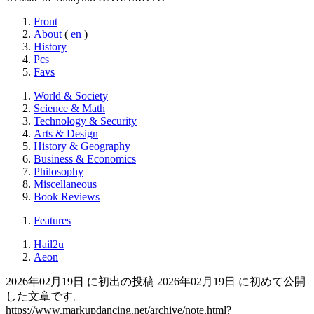
Front
About
(
en
)
History
Pcs
Favs
World & Society
Science & Math
Technology & Security
Arts & Design
History & Geography
Business & Economics
Philosophy
Miscellaneous
Book Reviews
Features
Hail2u
Aeon
2026年02月19日 に初出の投稿
2026年02月19日 に初めて公開
した文章です。
https://www.markupdancing.net/archive/note.html?