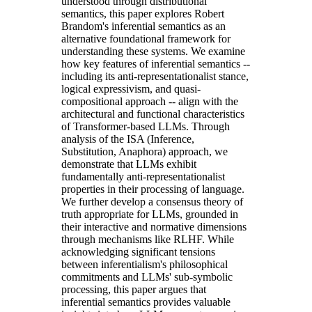
understood through distributional
semantics, this paper explores Robert
Brandom's inferential semantics as an
alternative foundational framework for
understanding these systems. We examine
how key features of inferential semantics --
including its anti-representationalist stance,
logical expressivism, and quasi-
compositional approach -- align with the
architectural and functional characteristics
of Transformer-based LLMs. Through
analysis of the ISA (Inference,
Substitution, Anaphora) approach, we
demonstrate that LLMs exhibit
fundamentally anti-representationalist
properties in their processing of language.
We further develop a consensus theory of
truth appropriate for LLMs, grounded in
their interactive and normative dimensions
through mechanisms like RLHF. While
acknowledging significant tensions
between inferentialism's philosophical
commitments and LLMs' sub-symbolic
processing, this paper argues that
inferential semantics provides valuable