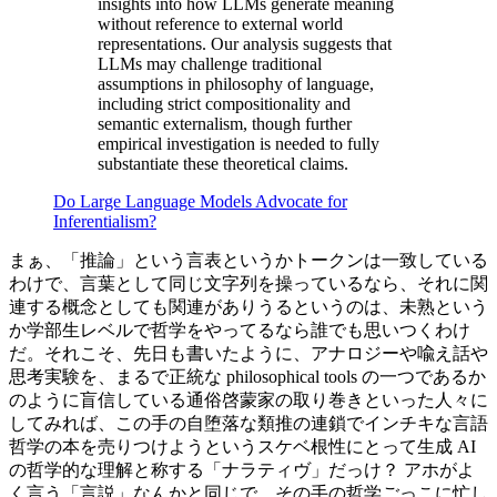
insights into how LLMs generate meaning
without reference to external world
representations. Our analysis suggests that
LLMs may challenge traditional
assumptions in philosophy of language,
including strict compositionality and
semantic externalism, though further
empirical investigation is needed to fully
substantiate these theoretical claims.
Do Large Language Models Advocate for
Inferentialism?
まぁ、「推論」という言表というかトークンは一致している
わけで、言葉として同じ文字列を操っているなら、それに関
連する概念としても関連がありうるというのは、未熟という
か学部生レベルで哲学をやってるなら誰でも思いつくわけ
だ。それこそ、先日も書いたように、アナロジーや喩え話や
思考実験を、まるで正統な philosophical tools の一つであるか
のように盲信している通俗啓蒙家の取り巻きといった人々に
してみれば、この手の自堕落な類推の連鎖でインチキな言語
哲学の本を売りつけようというスケベ根性にとって生成 AI
の哲学的な理解と称する「ナラティヴ」だっけ？ アホがよ
く言う「言説」なんかと同じで、その手の哲学ごっこに忙し