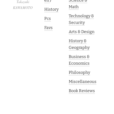
en
)
Science &
Takayuki
Math
KAWAMOTO
History
Technology &
Pcs
Security
Favs
Arts & Design
History &
Geography
Business &
Economics
Philosophy
Miscellaneous
Book Reviews