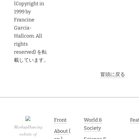
(Copyright in
1999 by
Francine
Garcia-
Hallcom. All
rights
reserved) を転
載しています。
冒頭に戻る
Front
World &
Fea
MarkupDancing
Society
About
(
website of