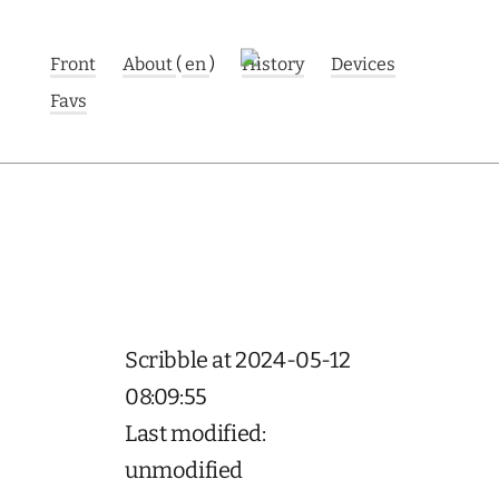
Front
About
(
en
)
History
Devices
Favs
Scribble at 2024-05-12
08:09:55
Last modified:
unmodified