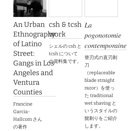
La
An Urban
csh & tcsh
Ethnography
work
pogonotomie
of Latino
contemporaine
シェルの csh と
Street:
tcsh について
替刃式の直刃剃
の資料集です。
Gangs in Los
刀
Angeles and
（replaceable
blade straight
Ventura
razor）を使っ
Counties
た traditional
wet shaving と
Francine
いうスタイルの
Garcia-
髭剃りをご紹介
Hallcom さん
します。
の著作