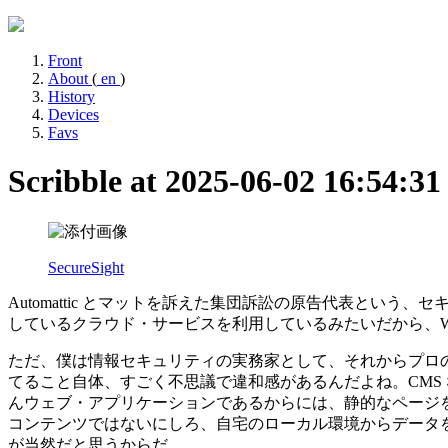
Front
About
(
en
)
History
Devices
Favs
Scribble at 2025-06-02 16:54:3
SecureSight
Automattic とマットを訴えた集団訴訟の原告代表という、セ
しているクラウド・サービスを利用しているみたいだから、WP
ただ、僕は情報セキュリティの実務家として、それからプロのウ
てること自体、すごく不思議で違和感があるんだよね。CMS
んウェブ・アプリケーションであるからには、静的なページ
コンテンツではないにしろ、自宅のローカル環境からデータを
が当然だと思うからだ。