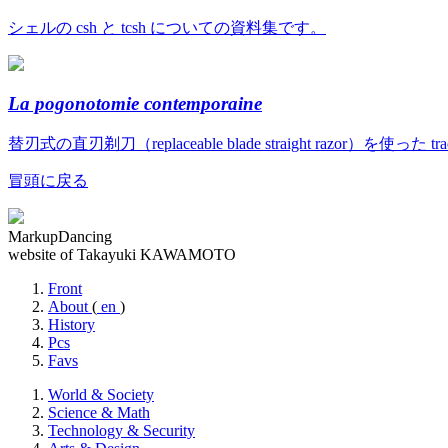
シェルの csh と tcsh についての資料集です。
La pogonotomie contemporaine
替刃式の直刃剃刀（replaceable blade straight razor）を使っ
冒頭に戻る
MarkupDancing
website of Takayuki KAWAMOTO
Front
About
(
en
)
History
Pcs
Favs
World & Society
Science & Math
Technology & Security