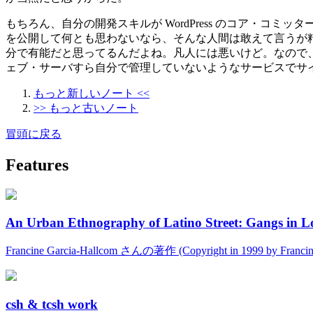
もちろん、自分の開発スキルが WordPress のコア・
を公開して何とも思わないなら、そんな人間は敢えて言うが
分で有能だと思ってるんだよね。凡人には悪いけど。なので、僕
ェブ・サーバすら自分で管理していないようなサービスでサ
もっと新しいノート <<
>> もっと古いノート
冒頭に戻る
Features
An Urban Ethnography of Latino Street: Gangs in L
Francine Garcia-Hallcom さんの著作 (Copyright in 1999 by Fran
csh & tcsh work