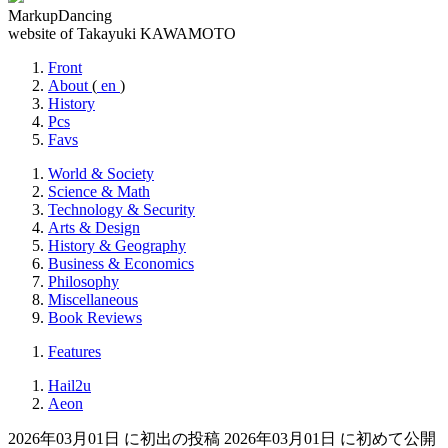
MarkupDancing
website of Takayuki KAWAMOTO
Front
About
(
en
)
History
Pcs
Favs
World & Society
Science & Math
Technology & Security
Arts & Design
History & Geography
Business & Economics
Philosophy
Miscellaneous
Book Reviews
Features
Hail2u
Aeon
2026年03月01日 に初出の投稿
2026年03月01日 に初めて公開