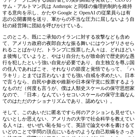
サム・アルトマン氏は Anthropic と同様の倫理的制約を維持
する意向を示し、かたや Google と OpenAI の従業員らは有
志の公開書簡を送り、軍からの不当な圧力に屈しないよう自
社の経営陣に団結を呼びかけている。
このところ、既にご承知のイランに対する攻撃なども含め
て、アメリカ政府の夜郎自大な振る舞いにはウンザリさせら
れることばかりだ。トランプに投票した人々は、どれほどい
ま後悔していようと、やはり自分たちが致命的で歴史的な愚
行を犯したという強い自覚が必要であり、自主独立を尊ぶ国
の住人であればこそ、それなりの節度と覚悟でもって、「ハ
ラキリ」とまでは言わないまでも強い自戒を求めたい。日本
で言うなら、自民や参政や維新や日本保守党に投票するよう
なものだ（何度も言うが、僕は人類史スケールの保守思想家
なので、「日本」なんていうセコいスケールの保守主義なん
てのはただのナショナリズムであり、認めない）。
そして、このあいだに匿名ですら何のアクションも見せてい
ないとしか思えない、アメリカの大学で社会科学を教えてい
る人々は、せいぜい恥を知って、英語で論文や本を書けるて
いどのことで学問の頂点にいるかのような自己欺瞞をさっさ