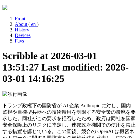
Front
About
(
en
)
History
Devices
Favs
Scribble at 2026-03-01
13:51:27
Last modified: 2026-
03-01 14:16:25
トランプ政権下の国防省が AI 企業 Anthropic に対し、国内
監視や自律型兵器への技術転用を制限する安全策の撤廃を要
求した。同社がこの要求を拒否したため、政府は同社を国家
安全保障上のリスクに指定し、連邦政府機関での使用を禁止
する措置を講じている。この直後、競合の OpenAI は機密ネ
ットワークに関する国防省との契約締結を発表し、CEO の