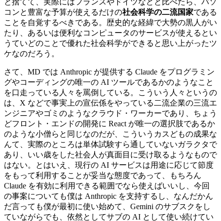
と捨てて、実際にはフランスやドイツなどと比べたら、パソ
コンと豊富な予算が使えるだけの
社会科学の二流国家
である
ことを自覚するべきである。歴史的な経緯で大勢の黒人がい
たり、あるいは便利なコンピュータのサービスが使えるとい
うていどのことで優れた社会科学ができると思い上がったツ
ケなのだろう。
さて、MD では Anthropic が提供する Claude をプログラミン
グやコーディングの唯一の AI ツールであるかのようなこと
を口走っている人々を罵倒している。こういう人々というの
は、X などで事実上の宣伝係をやっている二流企業の三流エ
ンジニアやゴミのようなクラウド・ワーカーであり、ちょう
どフロント・エンドの開発に React が唯一の選択肢であるか
のような小僧らと同じなのだが、こういうカスどもの成果な
んて、実際のところは単体試験すら通していないガラクタで
あり、いい歳をした社会人が真面目に受け取るようなもので
はない。とはいえ、現行の AI サービスは用途に応じて節度
をもって利用することが妥当な態度であって、もちろん
Claude を有効に利用できる範囲でなら使えばいいし、今回
の事案についても僕は Anthropic を支持するし、なんだかん
だ言っても僕が最初に使い始めて、Gemini のサブスクをし
ていながらでも、依然としてサブの AI として使い続けてい