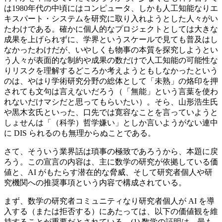
は1980年代の中頃にはコンピュータ、しかも人工知能なりエ
キスパート・システムを研究に取り入れようとした人々がい
たわけである。確かに個人的なプロジェクトとしては大きな
成果を上げられずに、学界というスケールで見ても普及はし
なかったわけだが、いやしくも物事の本質を探究しようとい
う人々が表面的な制約や成果の数だけで人工知能の可能性な
りリスクを理解するどころか考えようともしなかったという
のは、やはり学術研究分野の総体として「未熟」の烙印を押
されても文句は言えないだろう（「無能」という言葉を使わ
れないだけマシだと思ってもらいたい）。そら、山形浩生氏
や黒木玄氏といった、口先では寛容なことを言っていようと
しょせんは「（科学）哲学嫌い」としか言いようがない連中
に DIS られるのも無理からぬことである。
さて、そういう業界話は瑣事の極致であろうから、本題に戻
ろう。この宣言の内容は、主に数学の研究が依拠している価
値と、AI がもたらす潜在的な脅威、そして研究者個人や研
究機関への推奨事項という内容で構成されている。
まず、数学の研究者コミュニティなり研究者個人が AI を導
入する（または拒否する）にあたっては、以下の価値観を維
持することが重要だとされている。(1) 数学の証明は、最も