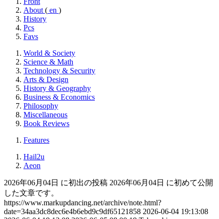
Front
About
(
en
)
History
Pcs
Favs
World & Society
Science & Math
Technology & Security
Arts & Design
History & Geography
Business & Economics
Philosophy
Miscellaneous
Book Reviews
Features
Hail2u
Aeon
2026年06月04日 に初出の投稿
2026年06月04日 に初めて公開
した文章です。
https://www.markupdancing.net/archive/note.html?
date=34aa3dc8dec6e4b6ebd9c9df65121858
2026-06-04 19:13:08