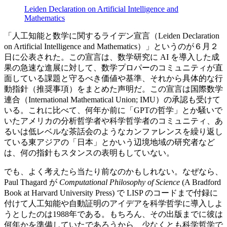
Leiden Declaration on Artificial Intelligence and
Mathematics
「人工知能と数学に関するライデン宣言（Leiden Declaration
on Artificial Intelligence and Mathematics）」というのが６月２
日に公表された。この宣言は、数学研究に AI を導入した成
果の急速な進展に対して、数学プロパーのコミュニティが直
面している課題と守るべき価値や基準、それから具体的な行
動指針（推奨事項）をまとめた声明だ。この宣言は国際数学
連合（International Mathematical Union; IMU）の承認も受けて
いる。これに比べて、何年か前に「GPTの哲学」とか騒いで
いたアメリカの分析哲学者や科学哲学者のコミュニティ、あ
るいは低レベルな茶話会のようなカンファレンスを繰り返し
ている東アジアの「日本」とかいう辺境地域の研究者など
は、何の指針もスタンスの表明もしていない。
でも、よく考えたら当たり前なのかもしれない。なぜなら、
Paul Thagard が
Computational Philosophy of Science
(A Bradford
Book at Harvard University Press) で LISP のコードまで付録に
付けて人工知能や自動証明のアイデアを科学哲学に導入しよ
うとしたのは1988年である。もちろん、その出版までに彼は
何年かを準備していたであろうから、少なくとも科学哲学で