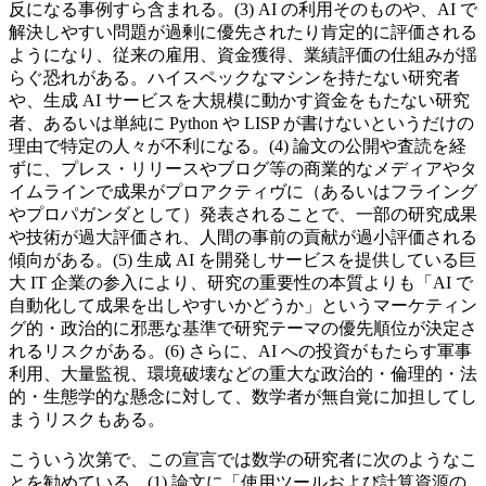
反になる事例すら含まれる。(3) AI の利用そのものや、AI で
解決しやすい問題が過剰に優先されたり肯定的に評価される
ようになり、従来の雇用、資金獲得、業績評価の仕組みが揺
らぐ恐れがある。ハイスペックなマシンを持たない研究者
や、生成 AI サービスを大規模に動かす資金をもたない研究
者、あるいは単純に Python や LISP が書けないというだけの
理由で特定の人々が不利になる。(4) 論文の公開や査読を経
ずに、プレス・リリースやブログ等の商業的なメディアやタ
イムラインで成果がプロアクティヴに（あるいはフライング
やプロパガンダとして）発表されることで、一部の研究成果
や技術が過大評価され、人間の事前の貢献が過小評価される
傾向がある。(5) 生成 AI を開発しサービスを提供している巨
大 IT 企業の参入により、研究の重要性の本質よりも「AI で
自動化して成果を出しやすいかどうか」というマーケティン
グ的・政治的に邪悪な基準で研究テーマの優先順位が決定さ
れるリスクがある。(6) さらに、AI への投資がもたらす軍事
利用、大量監視、環境破壊などの重大な政治的・倫理的・法
的・生態学的な懸念に対して、数学者が無自覚に加担してし
まうリスクもある。
こういう次第で、この宣言では数学の研究者に次のようなこ
とを勧めている。(1) 論文に「使用ツールおよび計算資源の