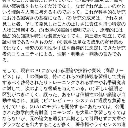
高い確実性をもたらすだけでなく、なぜそれが正しいのかと
いう理解を人間に与えるものであって、これが科学的な研究
における誠実さの基礎になる。(2) 研究の成果は、それを発
見した者、そして発見したことの正しさに責任を持つ特定の
人物に帰属する。(3) 数学の議論は透明であり、原理的には
独占的な知識や特別な装置がなくても、第三者が独立して検
証可能であるべきものだ。(4) 数学は単なる成果の寄せ集め
ではなく、研究の方向性や手法を自律的に決定してきた研究
者のコミュニティによる、理解・明晰さ・判断の営みであ
る。
そして、現在の AI にかかわる理論や技術や実装（商品サー
ビス）は、上の価値観、特にこれらの価値観を習得して共有
するべく啓発されたりトレーニングされる学生や若手研究者
に対して、次のような脅威を与えている。(1) 正しい証明と
区別がつきにくく、誤った、あるいは信頼性の低い議論が自
動生成され、査読（ピアレビュー）システムに過度な負荷を
かけている。(2) AI のモデルを開発するにあたっては、公開
された数学的共有財産（コモンズ）を大量に学習しなくては
ならないが、元の論文を適切に典拠として引用せずに文章や
グラフなどを出力することが多く、著作権やライセンスの違