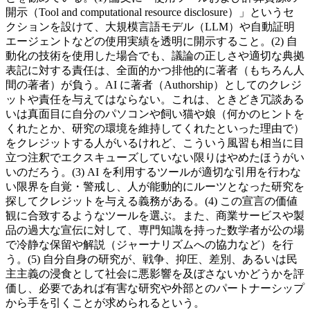
開示（Tool and computational resource disclosure）」というセ
クションを設けて、大規模言語モデル（LLM）や自動証明
エージェントなどの使用実績を透明に開示すること。(2) 自
動化の技術を使用した場合でも、議論の正しさや適切な典拠
表記に対する責任は、全面的かつ排他的に著者（もちろん人
間の著者）が負う。AI に著者（Authorship）としてのクレジ
ットや責任を与えてはならない。これは、ときどき冗談ある
いは真面目に自分のパソコンや飼い猫や娘（何かのヒントを
くれたとか、研究の環境を維持してくれたといった理由で）
をクレジットする人がいるけれど、こういう風習も相当に目
立つ注釈でエクスキューズしていない限りはやめたほうがい
いのだろう。(3) AI を利用するツールが適切な引用を行わな
い限界を自覚・警戒し、人が能動的にルーツとなった研究を
探してクレジットを与える義務がある。(4) この宣言の価値
観に合致するようなツールを選ぶ。また、商業サービスや製
品の過大な宣伝に対して、専門知識を持った数学者が公の場
で冷静な保留や解説（ジャーナリズムへの協力など）を行
う。(5) 自分自身の研究が、戦争、抑圧、差別、あるいは民
主主義の浸食として社会に悪影響を及ぼさないかどうかを評
価し、必要であれば有害な研究や外部とのパートナーシップ
から手を引くことが求められるという。