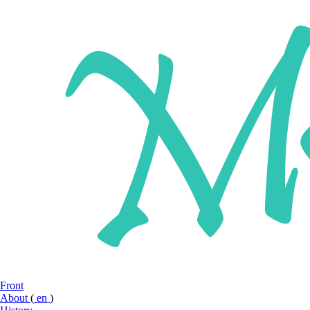
Front
About
(
en
)