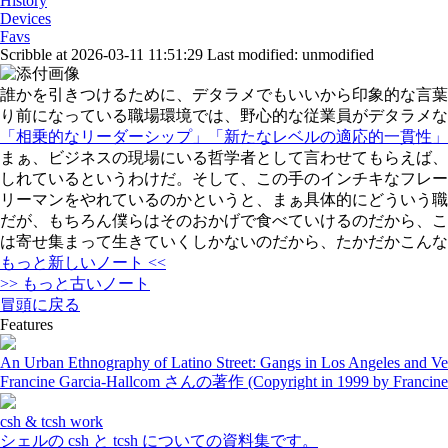
History
Devices
Favs
Scribble at 2026-03-11 11:51:29
Last modified: unmodified
誰かを引きつけるために、デタラメでもいいから印象的な言葉
り前になっている職場環境では、野心的な従業員がデタラメな
「相乗的なリーダーシップ」「新たなレベルの適応的一貫性」
まぁ、ビジネスの現場にいる哲学者として言わせてもらえば、
しれているというわけだ。そして、この手のインチキなフレー
リーマンをやれているのかというと、まぁ具体的にどういう職
だが、もちろん僕らはそのおかげで食べていけるのだから、こ
は寄せ集まって生きていくしかないのだから、たかだかこんな
もっと新しいノート <<
>> もっと古いノート
冒頭に戻る
Features
An Urban Ethnography of Latino Street: Gangs in Los Angeles and Ve
Francine Garcia-Hallcom さんの著作 (Copyright in 1999 by Franc
csh & tcsh work
シェルの csh と tcsh についての資料集です。