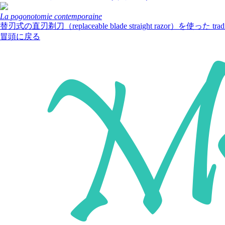
La pogonotomie contemporaine
替刃式の直刃剃刀（replaceable blade straight razor）を使った
冒頭に戻る