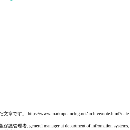
開した文章です。
https://www.markupdancing.net/archive/note.html?d
人情報保護管理者, general manager at department of infromation 