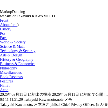
MarkupDancing
website of Takayuki KAWAMOTO
Front
About
(
en
)
History
Pcs
Favs
World & Society
Science & Math
Technology & Security
Arts & Design
History & Geography
Business & Economics
Philosophy
Miscellaneous
Book Reviews
Features
Hail2u
Aeon
2026年03月11日 に初出の投稿
2026年03月11日 に初めて公
03-11 11:51:29
Takayuki Kawamoto,note,メモ
Takayuki Kawamoto, 河本孝之
philsci
Chief Privacy Officer, 個