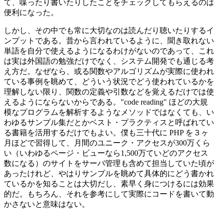
て、喋ったり書いたりしたことをチェックしてもらえるのは
便利になった。
しかし、その中でも常に大切なのは読んだり聴いたりするイ
ンプットである。昔から言われているように、聞き取れない
単語を自分で使えるようになるわけがないのであって、これ
は実は外国語の勉強だけでなく、システム開発でも通じる考
え方だ。なぜなら、或る関数やアルゴリズムが実際に使われ
ている事例を眺めて、どういう状況でどう使われているかを
理解しない限り、関数の定義や引数などを覚えるだけでは使
えるようにならないからである。"code reading" ほどの大規
模なプログラムを解析するようなメソッドではなくても、い
わゆるサンプル集だとかベスト・プラクティスと呼ばれてい
る書籍を活用するだけでもよい。僕も三十代に PHP を３ヶ
月ほどで習得して、月間のユニーク・アクセスが300万くら
い（いわゆるページ・ビューなら1,500万ていどのアクセス
数になる）のサイトをサーバ管理も含めて担当していた頃が
あったけれど、やはりサンプルを眺めて具体的にどう書かれ
ているかを知ることは大切だし、素早く身につけるには効果
的だ。もちろん、それを参考にして実際にコードを書いて動
かさないと意味はない。