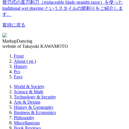
替刃式の直刃剃刀（replaceable blade straight razor）を使った
traditional wet shaving というスタイルの髭剃りをご紹介しま
す。
冒頭に戻る
MarkupDancing
website of Takayuki KAWAMOTO
Front
About
(
en
)
History
Pcs
Favs
World & Society
Science & Math
Technology & Security
Arts & Design
History & Geography
Business & Economics
Philosophy
Miscellaneous
Book Reviews