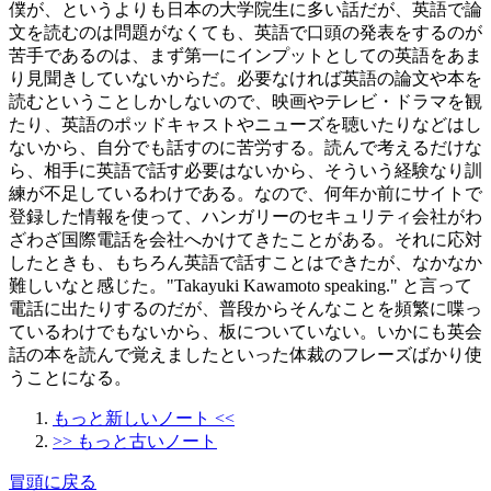
僕が、というよりも日本の大学院生に多い話だが、英語で論
文を読むのは問題がなくても、英語で口頭の発表をするのが
苦手であるのは、まず第一にインプットとしての英語をあま
り見聞きしていないからだ。必要なければ英語の論文や本を
読むということしかしないので、映画やテレビ・ドラマを観
たり、英語のポッドキャストやニューズを聴いたりなどはし
ないから、自分でも話すのに苦労する。読んで考えるだけな
ら、相手に英語で話す必要はないから、そういう経験なり訓
練が不足しているわけである。なので、何年か前にサイトで
登録した情報を使って、ハンガリーのセキュリティ会社がわ
ざわざ国際電話を会社へかけてきたことがある。それに応対
したときも、もちろん英語で話すことはできたが、なかなか
難しいなと感じた。"Takayuki Kawamoto speaking." と言って
電話に出たりするのだが、普段からそんなことを頻繁に喋っ
ているわけでもないから、板についていない。いかにも英会
話の本を読んで覚えましたといった体裁のフレーズばかり使
うことになる。
もっと新しいノート <<
>> もっと古いノート
冒頭に戻る