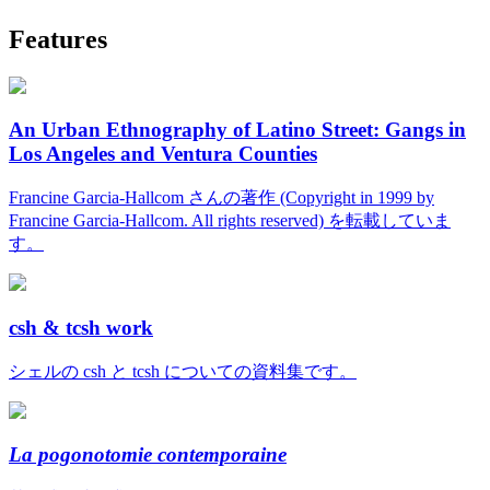
Features
An Urban Ethnography of Latino Street: Gangs in
Los Angeles and Ventura Counties
Francine Garcia-Hallcom さんの著作 (Copyright in 1999 by
Francine Garcia-Hallcom. All rights reserved) を転載していま
す。
csh & tcsh work
シェルの csh と tcsh についての資料集です。
La pogonotomie contemporaine