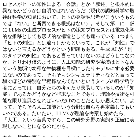
ロセスがヒトの知性による「会話」とか「叙述」と根本的に
異なるかどうかは自明ではないからだ（現代の認知科学や脳
神経科学の知見において、ヒトの発話や思考がこういうもの
では「ない」と断言できる根拠はない）。そして第二に、仮
に LLMs の生成プロセスがヒトの認知プロセスとは電気化学
的な推移としても形式的な構造としても違っている（つまり
「ヒトの知性」とは違う）からといって、これが「知性」で
はないと言えるかどうかという問題もある。生成 AI が「別
のタイプの知性」であると言っていけないのはどうしてなの
か。とりわけ僕のように、人工知能の研究や実装はヒトなん
ていう脆弱で幼稚な生物種を目標にしたりモデルにする必要
はないのであって、そもそもシンギュラリティなどと言って
騒ぐほどの特別な里程標なんてないというタイプの科学哲学
者にとっては、自分たちの考えたり実装しているものが「知
能」であるかどうかなど些末なことであり、理論や技術を可
能な限り進展させればいいだけのことだとしか思えない。よ
って、そろそろ人工知能という分野は自らを再定義してもい
いのである。だいたい、LLMs が理論を考案し始めたら、
「人工」という言葉ですら、この研究分野の実態を正確に表
現しないことになるのだから。