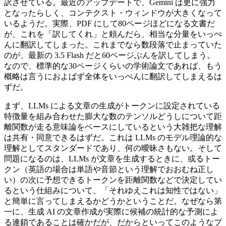
訳させている。最近のアップデートで、Gemini は更に強力
となったらしく、コンテクスト・ウィンドウが大きくなって
いるようだ。実際、PDF にして80ページほどになる文書だ
が、これを「訳してくれ」と頼んだら、相当な分量をいっぺ
んに翻訳してしまった。これまでなら数段落で止まっていた
のが、最新の 3.5 Flash だと60ページぶんを訳してしまう。
なので、標準的な30ページくらいの学術論文であれば、もう
概略は言うにおよばず全体をいっぺんに翻訳してしまえるは
ずだ。
まず、LLMs による文章の生成がトークンに設定されている
特徴量を組み合わせた膨大な数のテンソルどうしについて距
離関数が走る意味論をベースにしているという大雑把な理解
は共有・同意できるはずだ。これは LLMs のモデル理論的な
理解としてスタンダードであり、何の曖昧さもない。そして
問題になるのは、LLMs が文章を生成するときに、或るトー
クン（英語の場合は単語や音節という理解でおおむね正し
い）の次に予想できるトークンを距離関数などで決定してい
るという仕組みについて、「それゆえこれは知性ではない」
と簡単に言ってしまえるかどうかということだ。なぜなら第
一に、生成 AI の文章作成が実際に候補の統計的な予測によ
る連鎖であることは確かだが、だからといってこのようなプ