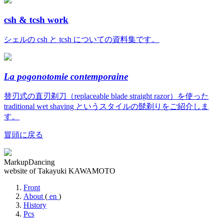
csh & tcsh work
シェルの csh と tcsh についての資料集です。
La pogonotomie contemporaine
替刃式の直刃剃刀（replaceable blade straight razor）を使った
traditional wet shaving というスタイルの髭剃りをご紹介しま
す。
冒頭に戻る
MarkupDancing
website of Takayuki KAWAMOTO
Front
About
(
en
)
History
Pcs