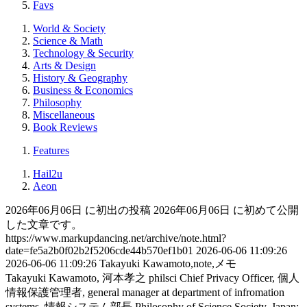
Favs
World & Society
Science & Math
Technology & Security
Arts & Design
History & Geography
Business & Economics
Philosophy
Miscellaneous
Book Reviews
Features
Hail2u
Aeon
2026年06月06日 に初出の投稿
2026年06月06日 に初めて公開
した文章です。
https://www.markupdancing.net/archive/note.html?
date=fe5a2b0f02b2f5206cde44b570ef1b01
2026-06-06 11:09:26
2026-06-06 11:09:26
Takayuki Kawamoto,note,メモ
Takayuki Kawamoto, 河本孝之
philsci
Chief Privacy Officer, 個人
情報保護管理者, general manager at department of infromation
systems, 情報システム部長
Philosophy of Science Society, Japan: