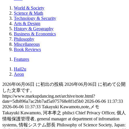
World & Society
Science & Math
Technology & Security
Arts & Design
History & Geography
Business & Economics
Philosophy
Miscellaneous
Book Reviews
Features
Hail2u
Aeon
2026年06月06日 に初出の投稿
2026年06月06日 に初めて公開
した文章です。
https://www.markupdancing.net/archive/note.html?
date=5db896a7ac2bb7ad5a975768e8f1d5b0
2026-06-06 11:37:33
2026-06-06 11:37:33
Takayuki Kawamoto,note,メモ
Takayuki Kawamoto, 河本孝之
philsci
Chief Privacy Officer, 個人
情報保護管理者, general manager at department of infromation
systems, 情報システム部長
Philosophy of Science Society, Japan: