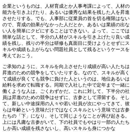
企業というものは、人材育成とか人事考課によって、人材の
能力を引き上げたり、あるいは優秀な結果を残した人を昇進
させたりする。でも、人事部に従業員の首を切る権限はない
ので、育成の効果がなかった人だとか、あるいは業績の出な
い人を簡単にクビにすることはできない。よって、ここでは
簡単な話として、半分の人材がスキルを引き上げたり良い成
績を残し、残りの半分は研修も真面目に受けようとせずにス
キルや成績も上がらない問題社員として残るというケースを
考えておこう。
ご承知のように、スキルを向上させたり成績が高い人たちは
昇進のための競争をしていたりする。なので、スキルが高く
て成績が良くても競争に負けた人というのは、地位あるいは
給料を求めて転職する。同期で入社した中で定年まで一緒に
働くような人は、ごくわずかだ。これに対して、下半分の社
員は昇進のための競争はせずに、古参として滞留する。そし
て、新しい中途採用の人々や若い社員が次にやってきて、彼
らは年齢という意味だけではなくスキルという意味では古参
たちの「下」になり、そして同じようなことが再び起きる。
上には凡庸な古参がいて、下の社員でもやはり一部の人たち
しか高い成績を残さないし、高いスキルも身につかな