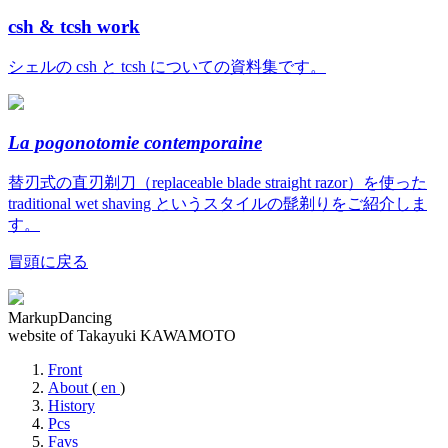
csh & tcsh work
シェルの csh と tcsh についての資料集です。
La pogonotomie contemporaine
替刃式の直刃剃刀（replaceable blade straight razor）を使った
traditional wet shaving というスタイルの髭剃りをご紹介しま
す。
冒頭に戻る
MarkupDancing
website of Takayuki KAWAMOTO
Front
About
(
en
)
History
Pcs
Favs