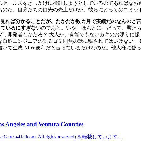
のセールスをきっかけに検討しようとしているのであればなお
ものだ。自分たちの目先の売上だけが、彼らにとってのコミッ
の素性を見れば分かることだが、たかだか数カ月で実績だのなんの
っているにすぎない
のである。いや、ほんとに。だって、君たち
プリ開発者とかだろ？ 大人が、有能でもないガキのお喋りに振
な自称エンジニアの語るゴミ同然の話に騙されてはいけない。
いて生成 AI が便利だと言っているだけなのだ。他人様に使
os Angeles and Ventura Counties
cine Garcia-Hallcom. All rights reserved) を転載しています。