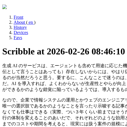
Front
About
(
en
)
History
Devices
Favs
Scribble at 2026-02-26 08:46:1
生成 AI のサービスは、エージェントも含めて用途に応じた
伝として言うことはあっても）存在しないからには、やはり
るのが当然だろうと思う。要するに、こんなことで迷うのは、
だ。AI を導入すれば、よくわからないが生産性とやらが向
ができるかのような錯覚に陥っているようでは、導入するもの
なので、企業で情報システムの運用とかウェブのエンジニアリン
唯一の選択肢であるかのようなことを言ったり示唆する記事がバ
なくても仕事はできる（実際、つい３年くらい前まではそうだ
行の体制を変えることのあいだで、それぞれどのような効用と
までのコストや期間を考えると、現実には扱う案件の規模によ