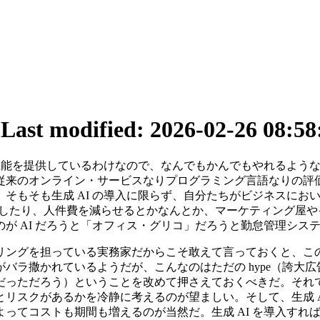
0
Last modified: 2026-02-26 08:58
機能を提供しているわけなので、なんでもかんでもやれるような
従来のオンライン・サービスなりプログラミング言語なりの評
そもそも生成 AI の導入に限らず、自分たちがビジネスにお
上したり、人件費を減らせるとかなんとか、マーケティング屋
が AI だろうと「オフィス・グリコ」だろうと勤怠管理シス
グを担っている実務家だからこそ敢えて言っておくと、このとこ
ラ撒かれているようだが、こんなのはただの hype（誇大広告
っただろう）ということを改めて押さえておくべきだ。それで収
リスクがあるかを冷静に考えるのが望ましい。そして、生成 A
ってコストも期間も増えるのが当然だ。生成 AI を導入すれ