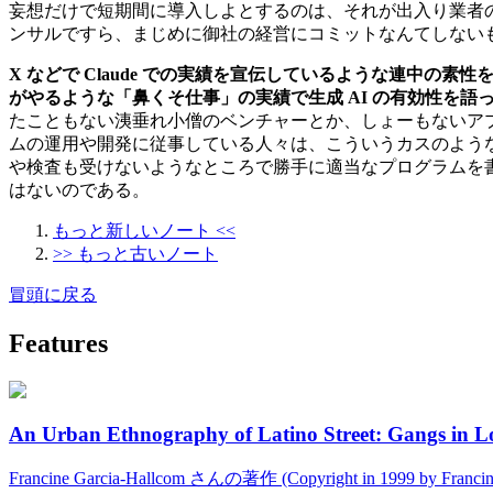
妄想だけで短期間に導入しよとするのは、それが出入り業者
ンサルですら、まじめに御社の経営にコミットなんてしない
X などで Claude での実績を宣伝しているような連中
がやるような「鼻くそ仕事」の実績で生成 AI の有効性を語
たこともない洟垂れ小僧のベンチャーとか、しょーもないア
ムの運用や開発に従事している人々は、こういうカスのよう
や検査も受けないようなところで勝手に適当なプログラムを書
はないのである。
もっと新しいノート <<
>> もっと古いノート
冒頭に戻る
Features
An Urban Ethnography of Latino Street: Gangs in L
Francine Garcia-Hallcom さんの著作 (Copyright in 1999 by Fran