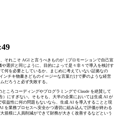
:49
、それこそ AGI と言うべきものが（プロモーションで自己宣
価や選択と同じように、目的によって是々非々で導入を検討す
いて何を必要としているか、まじめに考えていない証拠なの
やインチキ物書きどものイージーな言葉だけで夢のような経営
テムだろうと必ず失敗する。
ろコーディングやプログラミングで Claude を絶賛して
）にすぎない。そもそも、大半の企業においては生成 AI が
益性に何の問題もないなら、生成 AI を導入することと現
I を業務プロセスへ安全かつ適切に組み込んで評価が終わる
ば大規模に人員削減ができて財務が大きく改善するなどという