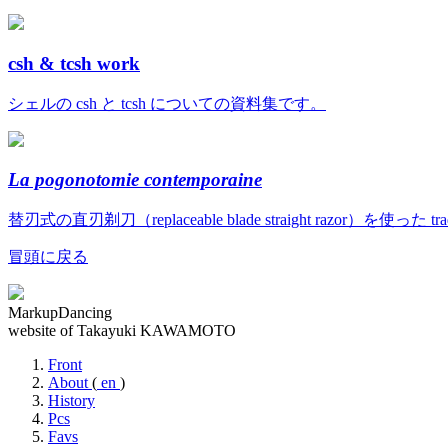
csh & tcsh work
シェルの csh と tcsh についての資料集です。
La pogonotomie contemporaine
替刃式の直刃剃刀（replaceable blade straight razor）を使っ
冒頭に戻る
MarkupDancing
website of Takayuki KAWAMOTO
Front
About
(
en
)
History
Pcs
Favs