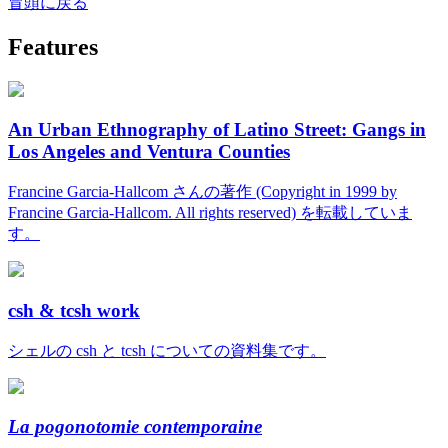
冒頭に戻る
Features
An Urban Ethnography of Latino Street: Gangs in
Los Angeles and Ventura Counties
Francine Garcia-Hallcom さんの著作 (Copyright in 1999 by
Francine Garcia-Hallcom. All rights reserved) を転載していま
す。
csh & tcsh work
シェルの csh と tcsh についての資料集です。
La pogonotomie contemporaine