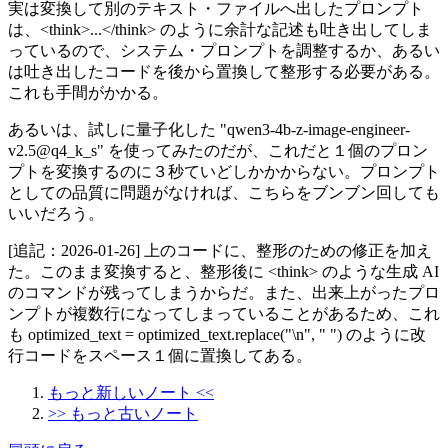
実は変換して別のテキスト・ファイルへ出したプロンプト
は、<think>...</think> のように余計な記述も吐き出してしま
っているので、システム・プロンプトを調整するか、あるい
は吐き出したコードを後から置換して整形する必要がある。
これも手間がかかる。
あるいは、試しに量子化した "qwen3-4b-z-image-engineer-
v2.5@q4_k_s" を使ってみたのだが、これだと１個のプロン
プトを変換するのに３秒ていどしかかからない。プロンプト
としての品質に問題がなければ、こちらをブンブン回しても
いいだろう。
[追記：2026-01-26] 上のコードに、整形のための修正を加え
た。このまま変換すると、整形後に <think> のような生成 AI
のコマンドが残ってしまうからだ。また、出来上がったプロ
ンプトが複数行になってしまっていることがあるため、これ
も optimized_text = optimized_text.replace("\n", " ") のように改
行コードをスペース１個に置換してある。
もっと新しいノート <<
>> もっと古いノート