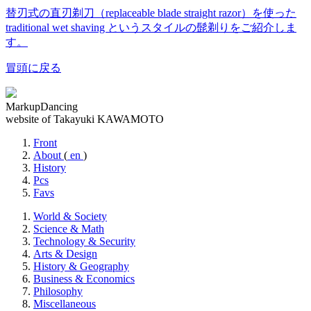
替刃式の直刃剃刀（replaceable blade straight razor）を使った
traditional wet shaving というスタイルの髭剃りをご紹介しま
す。
冒頭に戻る
MarkupDancing
website of Takayuki KAWAMOTO
Front
About
(
en
)
History
Pcs
Favs
World & Society
Science & Math
Technology & Security
Arts & Design
History & Geography
Business & Economics
Philosophy
Miscellaneous