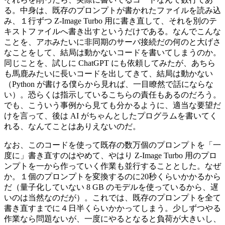
る。中身は、既存のプロンプトが書かれたファイルを読み込
み、１行ずつ Z-Image Turbo 用に書き直して、それを別のテ
キストファイルへ書き出すというだけである。なんでこんな
ことを、アホみたいに非同期のサーバ接続だの何のと大げさ
なことをして、結局は動かないコードを書いてしまうのか。
同じことを、試しに ChatGPT にも依頼してみたが、あちら
も馬鹿みたいに長いコードを出してきて、結局は動かない
（Python が書ける僕らから見れば、一目瞭然で話にならな
い）。恐らくは指示しているこちらの責任もあるのだろう。
でも、こういう事例から見ても分かるように、適当な要望だ
けを言って、後は AI がちゃんとしたプログラムを書いてく
れる、なんてことはありえないのだ。
なお、このコードを使って既存の数万個のプロンプトを「一
度に」書き直すのはやめて、やはり Z-Image Turbo 用のプロ
ンプトを一から作っていく作業も並行することとした。なぜ
か。１個のプロンプトを変換するのに20秒くらいかかるから
だ（量子化していない 8 GB のモデルを使っているから、遅
いのは当然なのだが）。これでは、既存のプロンプトを全て
書き直すまでに４日半くらいかかってしまう。少しずつやる
作業なら問題ないが、一度にやるとなると負荷が大きいし、