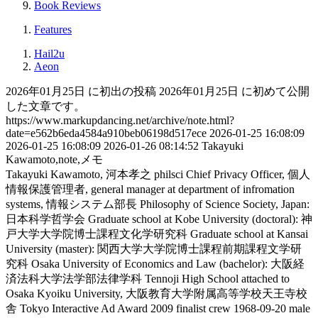
Book Reviews
Features
Hail2u
Aeon
2026年01月25日 に初出の投稿
2026年01月25日 に初めて公開
した文章です。
https://www.markupdancing.net/archive/note.html?
date=e562b6eda4584a910beb06198d517ece
2026-01-25 16:08:09
2026-01-25 16:08:09
2026-01-26 08:14:52
Takayuki
Kawamoto,note,メモ
Takayuki Kawamoto, 河本孝之
philsci
Chief Privacy Officer, 個人
情報保護管理者, general manager at department of infromation
systems, 情報システム部長
Philosophy of Science Society, Japan:
日本科学哲学会
Graduate school at Kobe University (doctoral): 神
戸大学大学院博士課程文化学研究科
Graduate school at Kansai
University (master): 関西大学大学院博士課程前期課程文学研
究科
Osaka University of Economics and Law (bachelor): 大阪経
済法科大学法学部法律学科
Tennoji High School attached to
Osaka Kyoiku University, 大阪教育大学附属高等学校天王寺校
舎
Tokyo Interactive Ad Award 2009 finalist crew
1968-09-20
male