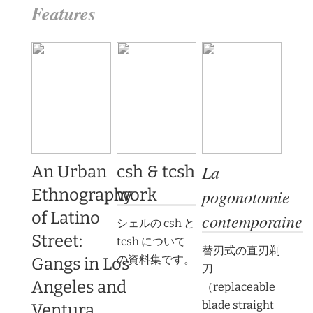
Features
La
An Urban
csh & tcsh
Ethnography
work
pogonotomie
of Latino
contemporaine
シェルの csh と
Street:
tcsh について
替刃式の直刃剃
の資料集です。
Gangs in Los
刀
Angeles and
（replaceable
blade straight
Ventura