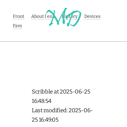
Front
About
(
en
)
History
Devices
Favs
Scribble at 2025-06-25
16:48:54
Last modified: 2025-06-
25 16:49:05