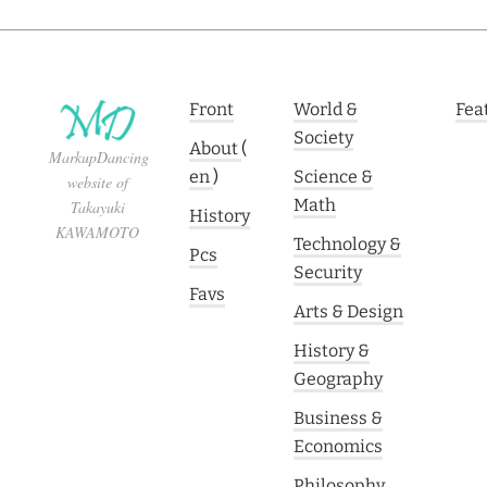
Front
World &
Fea
Society
About
(
MarkupDancing
en
)
Science &
website of
Math
Takayuki
History
KAWAMOTO
Technology &
Pcs
Security
Favs
Arts & Design
History &
Geography
Business &
Economics
Philosophy