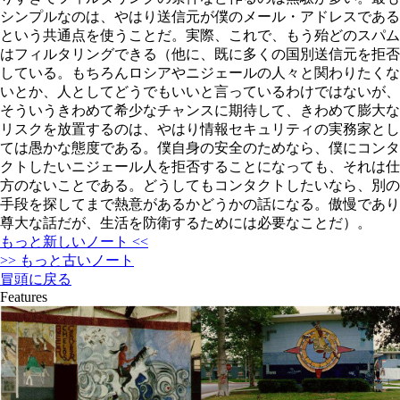
シンプルなのは、やはり送信元が僕のメール・アドレスである
という共通点を使うことだ。実際、これで、もう殆どのスパム
はフィルタリングできる（他に、既に多くの国別送信元を拒否
している。もちろんロシアやニジェールの人々と関わりたくな
いとか、人としてどうでもいいと言っているわけではないが、
そういうきわめて希少なチャンスに期待して、きわめて膨大な
リスクを放置するのは、やはり情報セキュリティの実務家とし
ては愚かな態度である。僕自身の安全のためなら、僕にコンタ
クトしたいニジェール人を拒否することになっても、それは仕
方のないことである。どうしてもコンタクトしたいなら、別の
手段を探してまで熱意があるかどうかの話になる。傲慢であり
尊大な話だが、生活を防衛するためには必要なことだ）。
もっと新しいノート <<
>> もっと古いノート
冒頭に戻る
Features