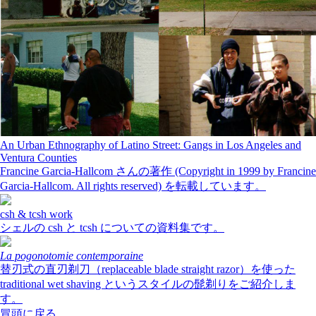
An Urban Ethnography of Latino Street: Gangs in Los Angeles and
Ventura Counties
Francine Garcia-Hallcom さんの著作 (Copyright in 1999 by Francine
Garcia-Hallcom. All rights reserved) を転載しています。
csh & tcsh work
シェルの csh と tcsh についての資料集です。
La pogonotomie contemporaine
替刃式の直刃剃刀（replaceable blade straight razor）を使った
traditional wet shaving というスタイルの髭剃りをご紹介しま
す。
冒頭に戻る