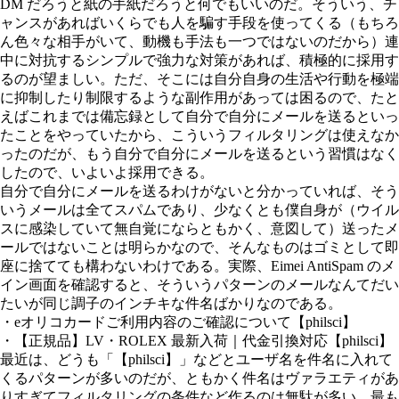
DM だろうと紙の手紙だろうと何でもいいのだ。そういう、チ
ャンスがあればいくらでも人を騙す手段を使ってくる（もちろ
ん色々な相手がいて、動機も手法も一つではないのだから）連
中に対抗するシンプルで強力な対策があれば、積極的に採用す
るのが望ましい。ただ、そこには自分自身の生活や行動を極端
に抑制したり制限するような副作用があっては困るので、たと
えばこれまでは備忘録として自分で自分にメールを送るといっ
たことをやっていたから、こういうフィルタリングは使えなか
ったのだが、もう自分で自分にメールを送るという習慣はなく
したので、いよいよ採用できる。
自分で自分にメールを送るわけがないと分かっていれば、そう
いうメールは全てスパムであり、少なくとも僕自身が（ウイル
スに感染していて無自覚にならともかく、意図して）送ったメ
ールではないことは明らかなので、そんなものはゴミとして即
座に捨てても構わないわけである。実際、Eimei AntiSpam のメ
イン画面を確認すると、そういうパターンのメールなんてだい
たいが同じ調子のインチキな件名ばかりなのである。
・eオリコカードご利用内容のご確認について【philsci】
・【正規品】LV・ROLEX 最新入荷｜代金引換対応【philsci】
最近は、どうも「【philsci】」などとユーザ名を件名に入れて
くるパターンが多いのだが、ともかく件名はヴァラエティがあ
りすぎてフィルタリングの条件など作るのは無駄が多い。最も