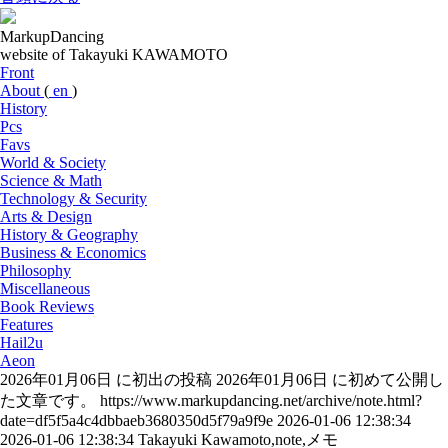
MarkupDancing
website of Takayuki KAWAMOTO
Front
About
(
en
)
History
Pcs
Favs
World & Society
Science & Math
Technology & Security
Arts & Design
History & Geography
Business & Economics
Philosophy
Miscellaneous
Book Reviews
Features
Hail2u
Aeon
2026年01月06日 に初出の投稿
2026年01月06日 に初めて公開し
た文章です。
https://www.markupdancing.net/archive/note.html?
date=df5f5a4c4dbbaeb3680350d5f79a9f9e
2026-01-06 12:38:34
2026-01-06 12:38:34
Takayuki Kawamoto,note,メモ