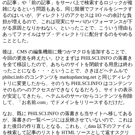
の記事」や「前の記事」をサーバ上で検索するロジックが複
雑になるという問題もある。同じ階層でファイルをシークす
るのはいいが、ディレクトリのアクセスは I/O への余計な負
担が増えるので、これは現実にサーバのパフォーマンスが下
がる原因となりかねない。といったことで、こういう理由も
あってファイルはサブ・ディレクトリに配分するのをやめる
こととした。
後は、CMS の編集機能に幾つかマクロを追加することで、
今回の更改を終えたい。ひとまずは PHILSCI.INFO の落書き
を全て移設したので、あちらのサイトを閉鎖する用意は終わ
ったことになる・・・ということで、さきほどヘテムルで
philsci.info のコンテンツを markupdancing.net と同じディレク
トリに変更したから、そのうち PHILSCI.INFO はコンテンツ
そのものへのアクセスができなくなるだろう。サイトの表示
が安定してきたら、ヘテムルのサーバからコンテンツを削除
して、「お名前.com」でドメインをリリースするだけだ。
なお、既に PHILSCI.INFO の落書きも当サイトへ移してある
が、落書きの一覧ページには反映させていないので、これは
また後日の作り直しとなる。これも、/_data 以下のファイル
を検索して記事のリストを HTML ソースとして返すスクリ