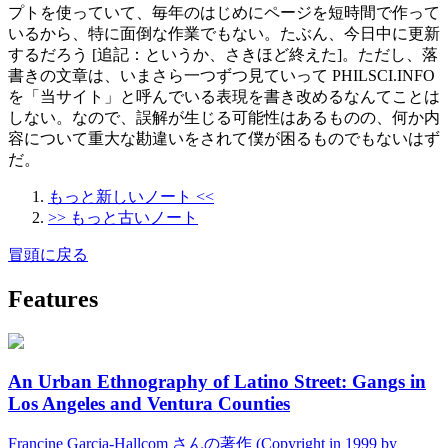
プトを使っていて、毎年のはじめにページを短時間で作って
いるから、特に面倒な作業でもない。たぶん、今日中に更新
するだろう [追記：というか、さきほど終えた]。ただし、落
書きの文章は、いまさら一つずつ見ていって PHILSCI.INFO
を「当サイト」と呼んでいる表現を書き改めるなんてことは
しない。なので、誤解が生じる可能性はあるものの、何か内
容について重大な勘違いをされて僕が困るものでもないはず
だ。
もっと新しいノート <<
>> もっと古いノート
冒頭に戻る
Features
An Urban Ethnography of Latino Street: Gangs in
Los Angeles and Ventura Counties
Francine Garcia-Hallcom さんの著作 (Copyright in 1999 by