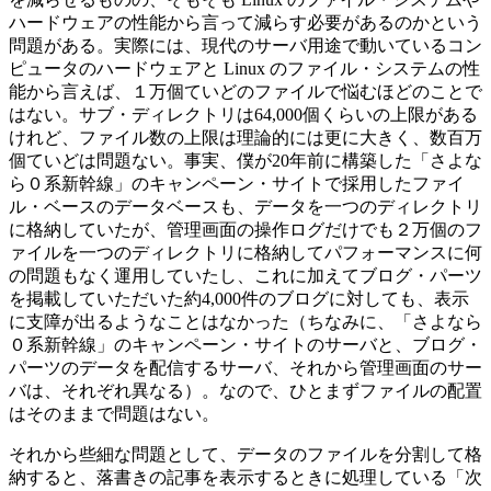
ハードウェアの性能から言って減らす必要があるのかという
問題がある。実際には、現代のサーバ用途で動いているコン
ピュータのハードウェアと Linux のファイル・システムの性
能から言えば、１万個ていどのファイルで悩むほどのことで
はない。サブ・ディレクトリは64,000個くらいの上限がある
けれど、ファイル数の上限は理論的には更に大きく、数百万
個ていどは問題ない。事実、僕が20年前に構築した「さよな
ら０系新幹線」のキャンペーン・サイトで採用したファイ
ル・ベースのデータベースも、データを一つのディレクトリ
に格納していたが、管理画面の操作ログだけでも２万個のフ
ァイルを一つのディレクトリに格納してパフォーマンスに何
の問題もなく運用していたし、これに加えてブログ・パーツ
を掲載していただいた約4,000件のブログに対しても、表示
に支障が出るようなことはなかった（ちなみに、「さよなら
０系新幹線」のキャンペーン・サイトのサーバと、ブログ・
パーツのデータを配信するサーバ、それから管理画面のサー
バは、それぞれ異なる）。なので、ひとまずファイルの配置
はそのままで問題はない。
それから些細な問題として、データのファイルを分割して格
納すると、落書きの記事を表示するときに処理している「次