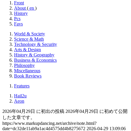
Front
About
(
en
)
History
Pcs
Favs
World & Society
Science & Math
Technology & Security
Arts & Design
History & Geography
Business & Economics
Philosophy
Miscellaneous
Book Reviews
Features
Hail2u
Aeon
2026年04月29日 に初出の投稿
2026年04月29日 に初めて公開
した文章です。
https://www.markupdancing.net/archive/note.html?
date=dc32de11ab9a1ac4d4575dd4b8275672
2026-04-29 13:09:06