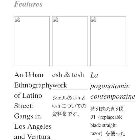
Features
An Urban
csh & tcsh
La
Ethnography
work
pogonotomie
of Latino
contemporaine
シェルの csh と
Street:
tcsh についての
替刃式の直刃剃
資料集です。
Gangs in
刀（replaceable
Los Angeles
blade straight
razor）を使った
and Ventura