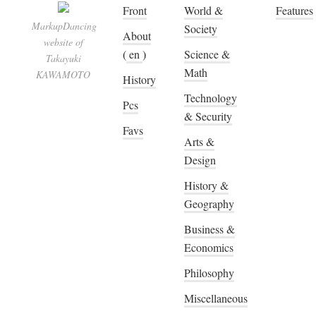
Front
World &
Features
MarkupDancing
Society
About
website of
(
en
)
Science &
Takayuki
Math
KAWAMOTO
History
Technology
Pcs
& Security
Favs
Arts &
Design
History &
Geography
Business &
Economics
Philosophy
Miscellaneous