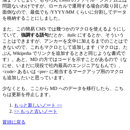
問題ないわけですが、ローカルで運用する場合の取り回しが
面倒なので、最低でも /YYYY/MM くらいに分割してデータ
を格納することにしました。
また、この簡易 CMS では幾つかのマクロを使えるようにし
ていて、
強調する語句
だとか、
italic
にするとか、そういう
ことはできますが、アンカーを文中に加えるまでのことはで
きないので、これもマクロとして追加します（マクロは、た
ぶん Wikipedia でリンクを追加するときと同じような書式で
す）。あと、MD の方ではコードを示すことがあるので（な
にせ、いまだに現役で社内最高のエンジニアなもんで）、
<code> あるいは <pre> に相当するマークアップ用のマクロ
も追加したいと思っています。
少なくとも、ここから MD へのデータを移行したら、こち
らは更新を停止します。
もっと新しいノート <<
>> もっと古いノート
冒頭に戻る