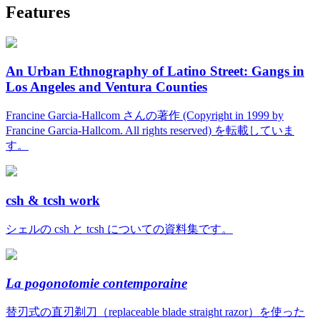
Features
An Urban Ethnography of Latino Street: Gangs in
Los Angeles and Ventura Counties
Francine Garcia-Hallcom さんの著作 (Copyright in 1999 by
Francine Garcia-Hallcom. All rights reserved) を転載していま
す。
csh & tcsh work
シェルの csh と tcsh についての資料集です。
La pogonotomie contemporaine
替刃式の直刃剃刀（replaceable blade straight razor）を使った