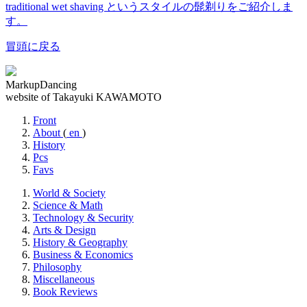
traditional wet shaving というスタイルの髭剃りをご紹介しま
す。
冒頭に戻る
MarkupDancing
website of Takayuki KAWAMOTO
Front
About
(
en
)
History
Pcs
Favs
World & Society
Science & Math
Technology & Security
Arts & Design
History & Geography
Business & Economics
Philosophy
Miscellaneous
Book Reviews