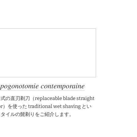
 pogonotomie contemporaine
の直刃剃刀（replaceable blade straight
or）を使った traditional wet shaving とい
スタイルの髭剃りをご紹介します。