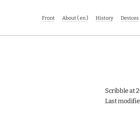
Front
About
(
en
)
History
Devices
Scribble at 
Last modifie