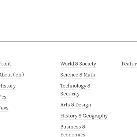
Front
World & Society
Featur
About
(
en
)
Science & Math
History
Technology &
Security
Pcs
Arts & Design
Favs
History & Geography
Business &
Economics