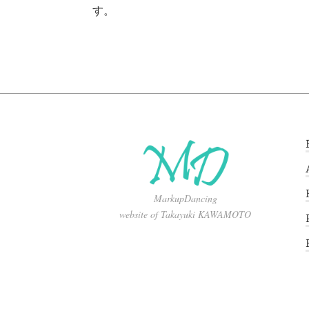
す。
MarkupDancing
website of Takayuki KAWAMOTO