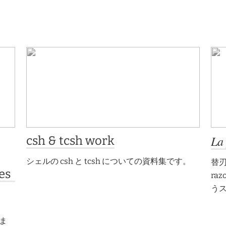
La
csh & tcsh work
シェルの csh と tcsh についての資料集です。
替刃式
es
raz
う
いま