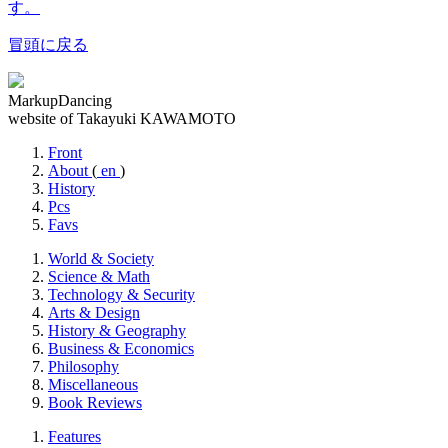
す。
冒頭に戻る
MarkupDancing
website of Takayuki KAWAMOTO
Front
About
(
en
)
History
Pcs
Favs
World & Society
Science & Math
Technology & Security
Arts & Design
History & Geography
Business & Economics
Philosophy
Miscellaneous
Book Reviews
Features