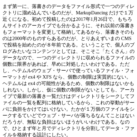
まず第一に、落書きのデータをファイル形式で一つのディレ
クトリに溜め込んでいるのだが、MarkupDancing だけで１万
近くになる。初めて投稿したのは2017年1月26日で、もちろ
んサイトのアーカイブでも分かるように、それ以前の落書き
もフォーマットを変更して格納してあるから、落書きそのも
のは2000年のものすらあるのだが、とりあえずいまの CMS
で投稿を始めたのが８年前である。ということで、個人のブ
ログみたいなコンテンツとしては、そこそこ「たくさん」の
データなので、一つのディレクトリに収められるファイルの
個数に限界があれば、早めに対処したいわけである。ただ
し、ヘテムルのウェブ・サーバで使っているファイル・フォ
ーマットが ex4 や XFS なら、個数の制限は実質的にない。
ヘテムルは ex4 の可能性があるため、個数の制限はないかも
しれない。しかし、仮に個数の制限がないとしても、アーカ
イブで最新の落書き一覧だけはディレクトリをシークしてフ
ァイルの一覧を配列に格納しているから、これの挙動がサー
バに負担をかけてはいけない。たかが１万個のファイルをシ
ークするていどでウェブ・サーバが落ちるなんてことはない
だろうが、無駄な負担はないほうがいいわけである。なの
で、ひとまず年と月でディレクトリを分割してデータ・ファ
イルを格納する設計にしたい。