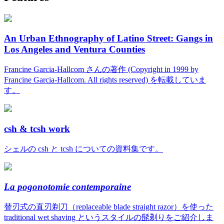
An Urban Ethnography of Latino Street: Gangs in
Los Angeles and Ventura Counties
Francine Garcia-Hallcom さんの著作 (Copyright in 1999 by
Francine Garcia-Hallcom. All rights reserved) を転載していま
す。
csh & tcsh work
シェルの csh と tcsh についての資料集です。
La pogonotomie contemporaine
替刃式の直刃剃刀（replaceable blade straight razor）を使った
traditional wet shaving というスタイルの髭剃りをご紹介しま