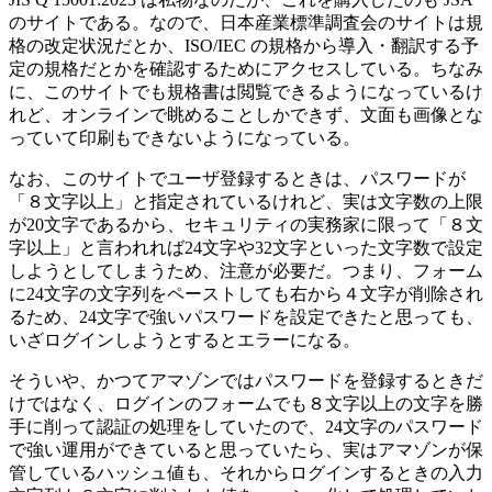
のサイトである。なので、日本産業標準調査会のサイトは規
格の改定状況だとか、ISO/IEC の規格から導入・翻訳する予
定の規格だとかを確認するためにアクセスしている。ちなみ
に、このサイトでも規格書は閲覧できるようになっているけ
れど、オンラインで眺めることしかできず、文面も画像とな
っていて印刷もできないようになっている。
なお、このサイトでユーザ登録するときは、パスワードが
「８文字以上」と指定されているけれど、実は文字数の上限
が20文字であるから、セキュリティの実務家に限って「８文
字以上」と言われれば24文字や32文字といった文字数で設定
しようとしてしまうため、注意が必要だ。つまり、フォーム
に24文字の文字列をペーストしても右から４文字が削除され
るため、24文字で強いパスワードを設定できたと思っても、
いざログインしようとするとエラーになる。
そういや、かつてアマゾンではパスワードを登録するときだ
けではなく、ログインのフォームでも８文字以上の文字を勝
手に削って認証の処理をしていたので、24文字のパスワード
で強い運用ができていると思っていたら、実はアマゾンが保
管しているハッシュ値も、それからログインするときの入力