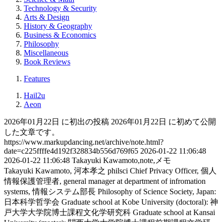
Technology & Security
Arts & Design
History & Geography
Business & Economics
Philosophy
Miscellaneous
Book Reviews
Features
Hail2u
Aeon
2026年01月22日 に初出の投稿
2026年01月22日 に初めて公開
した文章です。
https://www.markupdancing.net/archive/note.html?
date=c225ffffe4d192f328834b556d769f65
2026-01-22 11:06:48
2026-01-22 11:06:48
Takayuki Kawamoto,note,メモ
Takayuki Kawamoto, 河本孝之
philsci
Chief Privacy Officer, 個人
情報保護管理者, general manager at department of infromation
systems, 情報システム部長
Philosophy of Science Society, Japan:
日本科学哲学会
Graduate school at Kobe University (doctoral): 神
戸大学大学院博士課程文化学研究科
Graduate school at Kansai