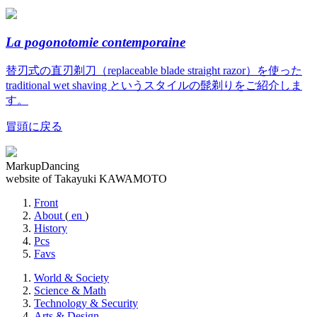
La pogonotomie contemporaine
替刃式の直刃剃刀（replaceable blade straight razor）を使った
traditional wet shaving というスタイルの髭剃りをご紹介しま
す。
冒頭に戻る
MarkupDancing
website of Takayuki KAWAMOTO
Front
About
(
en
)
History
Pcs
Favs
World & Society
Science & Math
Technology & Security
Arts & Design