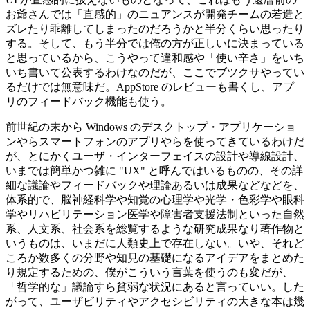
お爺さんでは「直感的」のニュアンスが開発チームの若造と
ズレたり乖離してしまったのだろうかと半分くらい思ったり
する。そして、もう半分では俺の方が正しいに決まっている
と思っているから、こうやって違和感や「使い辛さ」をいち
いち書いて公表するわけなのだが、ここでブツクサやってい
るだけでは無意味だ。AppStore のレビューも書くし、アプ
リのフィードバック機能も使う。
前世紀の末から Windows のデスクトップ・アプリケーショ
ンやらスマートフォンのアプリやらを使ってきているわけだ
が、とにかくユーザ・インターフェイスの設計や導線設計、
いまでは簡単かつ雑に "UX" と呼んではいるものの、その詳
細な議論やフィードバックや理論あるいは成果などなどを、
体系的で、脳神経科学や知覚の心理学や光学・色彩学や眼科
学やリハビリテーション医学や障害者支援法制といった自然
系、人文系、社会系を総覧するような研究成果なり著作物と
いうものは、いまだに人類史上で存在しない。いや、それど
ころか数多くの分野や知見の基礎になるアイデアをまとめた
り規定するための、僕がこういう言葉を使うのも変だが、
「哲学的な」議論すら貧弱な状況にあると言っていい。した
がって、ユーザビリティやアクセシビリティの大きな本は幾