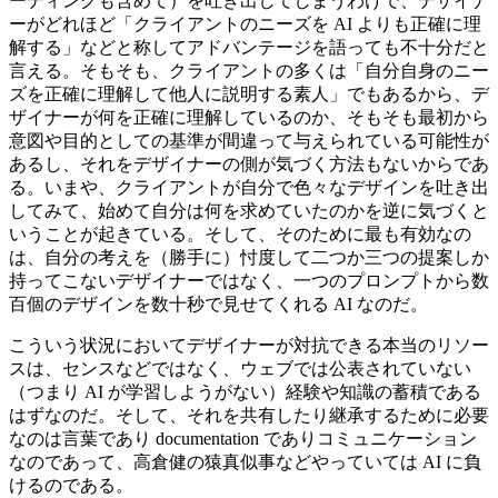
ーディングも含めて）を吐き出してしまうわけで、デザイナ
ーがどれほど「クライアントのニーズを AI よりも正確に理
解する」などと称してアドバンテージを語っても不十分だと
言える。そもそも、クライアントの多くは「自分自身のニー
ズを正確に理解して他人に説明する素人」でもあるから、デ
ザイナーが何を正確に理解しているのか、そもそも最初から
意図や目的としての基準が間違って与えられている可能性が
あるし、それをデザイナーの側が気づく方法もないからであ
る。いまや、クライアントが自分で色々なデザインを吐き出
してみて、始めて自分は何を求めていたのかを逆に気づくと
いうことが起きている。そして、そのために最も有効なの
は、自分の考えを（勝手に）忖度して二つか三つの提案しか
持ってこないデザイナーではなく、一つのプロンプトから数
百個のデザインを数十秒で見せてくれる AI なのだ。
こういう状況においてデザイナーが対抗できる本当のリソー
スは、センスなどではなく、ウェブでは公表されていない
（つまり AI が学習しようがない）経験や知識の蓄積である
はずなのだ。そして、それを共有したり継承するために必要
なのは言葉であり documentation でありコミュニケーション
なのであって、高倉健の猿真似事などやっていては AI に負
けるのである。