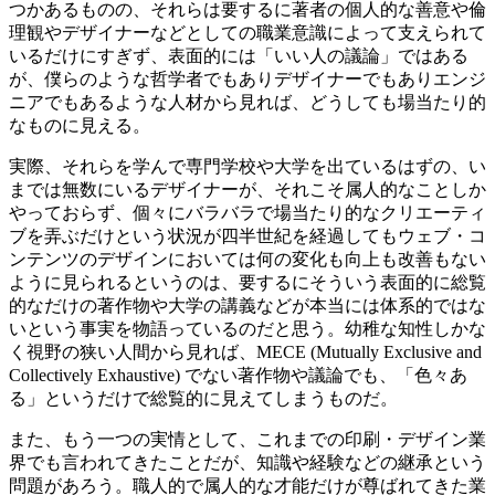
つかあるものの、それらは要するに著者の個人的な善意や倫
理観やデザイナーなどとしての職業意識によって支えられて
いるだけにすぎず、表面的には「いい人の議論」ではある
が、僕らのような哲学者でもありデザイナーでもありエンジ
ニアでもあるような人材から見れば、どうしても場当たり的
なものに見える。
実際、それらを学んで専門学校や大学を出ているはずの、い
までは無数にいるデザイナーが、それこそ属人的なことしか
やっておらず、個々にバラバラで場当たり的なクリエーティ
ブを弄ぶだけという状況が四半世紀を経過してもウェブ・コ
ンテンツのデザインにおいては何の変化も向上も改善もない
ように見られるというのは、要するにそういう表面的に総覧
的なだけの著作物や大学の講義などが本当には体系的ではな
いという事実を物語っているのだと思う。幼稚な知性しかな
く視野の狭い人間から見れば、MECE (Mutually Exclusive and
Collectively Exhaustive) でない著作物や議論でも、「色々あ
る」というだけで総覧的に見えてしまうものだ。
また、もう一つの実情として、これまでの印刷・デザイン業
界でも言われてきたことだが、知識や経験などの継承という
問題があろう。職人的で属人的な才能だけが尊ばれてきた業