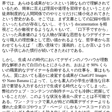
界では、あらゆる成果がセンスという雑なもので理解されて
いるため、簡単に言えば理屈や道理を習得するということが
徒弟制度的な人間関係でのやりとりだけに矮小化されてきた
という歴史がある。そこでは、まず文書としての記録や指示
といったものが存在しないし、そういう documentation を軽
視どころか敵視するような人々もいて、「口下手ですから」
といった高倉健のような人物が深遠な思想をもつデザイナー
なり職人の理想像として思い描かれるような、哲学者から言
わせてもらえば「（悪い意味で）漫画的」としか言いようの
ない子供じみた慣行が続いてきたわけである。
しかし、生成 AI の時代においてデザインのノウハウが理数
的な解析されて白日のもとにさらされ、おおよそ 90% くら
いの職業的なデザイナーを自称する人々の仕事を、量はもち
ろん、質においても遥かに凌駕する成果が ChatGPT Images
や Nano Banana によって、しかも素人の小学生が適当な日本
語で要望を入力するだけで生成する時代となってしまった。
弊社のウェブ・コンテンツの制作チームでも冷静に把握して
いることだが、このような状況を過去へ戻すことは不可能で
ある。ワン・クリックで素人が殆どの職業デザイナーよりも
優れた企業ロゴやウェブ・ページ（しかもソースコードのコ