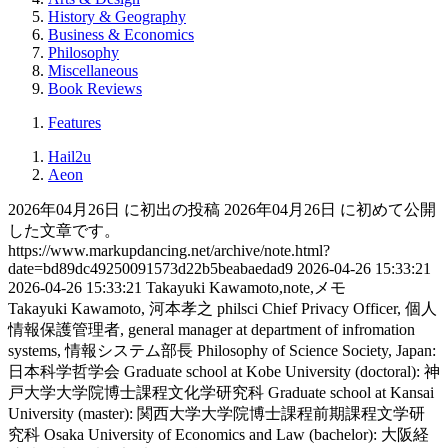
History & Geography
Business & Economics
Philosophy
Miscellaneous
Book Reviews
Features
Hail2u
Aeon
2026年04月26日 に初出の投稿
2026年04月26日 に初めて公開
した文章です。
https://www.markupdancing.net/archive/note.html?
date=bd89dc49250091573d22b5beabaedad9
2026-04-26 15:33:21
2026-04-26 15:33:21
Takayuki Kawamoto,note,メモ
Takayuki Kawamoto, 河本孝之
philsci
Chief Privacy Officer, 個人
情報保護管理者, general manager at department of infromation
systems, 情報システム部長
Philosophy of Science Society, Japan:
日本科学哲学会
Graduate school at Kobe University (doctoral): 神
戸大学大学院博士課程文化学研究科
Graduate school at Kansai
University (master): 関西大学大学院博士課程前期課程文学研
究科
Osaka University of Economics and Law (bachelor): 大阪経