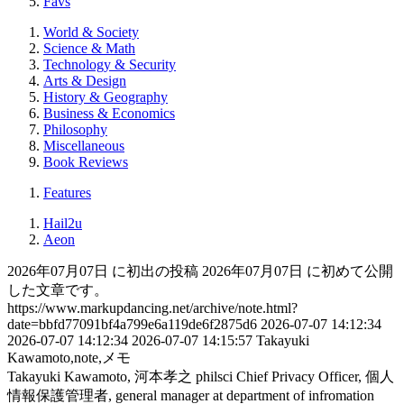
Favs
World & Society
Science & Math
Technology & Security
Arts & Design
History & Geography
Business & Economics
Philosophy
Miscellaneous
Book Reviews
Features
Hail2u
Aeon
2026年07月07日 に初出の投稿
2026年07月07日 に初めて公開
した文章です。
https://www.markupdancing.net/archive/note.html?
date=bbfd77091bf4a799e6a119de6f2875d6
2026-07-07 14:12:34
2026-07-07 14:12:34
2026-07-07 14:15:57
Takayuki
Kawamoto,note,メモ
Takayuki Kawamoto, 河本孝之
philsci
Chief Privacy Officer, 個人
情報保護管理者, general manager at department of infromation