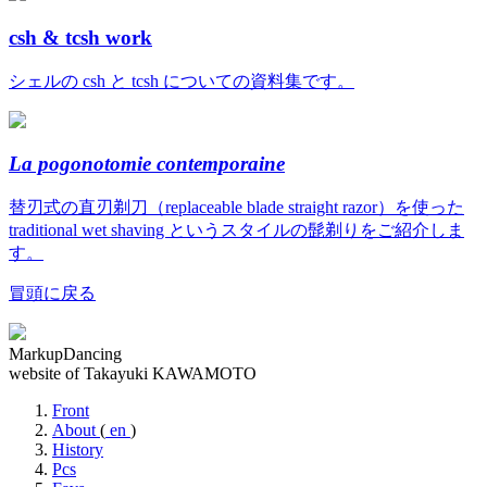
csh & tcsh work
シェルの csh と tcsh についての資料集です。
La pogonotomie contemporaine
替刃式の直刃剃刀（replaceable blade straight razor）を使った
traditional wet shaving というスタイルの髭剃りをご紹介しま
す。
冒頭に戻る
MarkupDancing
website of Takayuki KAWAMOTO
Front
About
(
en
)
History
Pcs