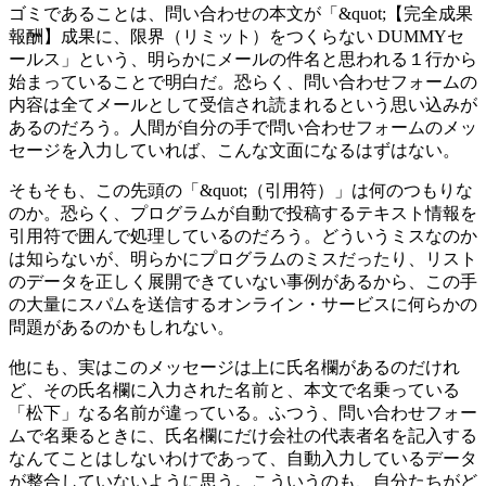
ゴミであることは、問い合わせの本文が「&quot;【完全成果
報酬】成果に、限界（リミット）をつくらない DUMMYセ
ールス」という、明らかにメールの件名と思われる１行から
始まっていることで明白だ。恐らく、問い合わせフォームの
内容は全てメールとして受信され読まれるという思い込みが
あるのだろう。人間が自分の手で問い合わせフォームのメッ
セージを入力していれば、こんな文面になるはずはない。
そもそも、この先頭の「&quot;（引用符）」は何のつもりな
のか。恐らく、プログラムが自動で投稿するテキスト情報を
引用符で囲んで処理しているのだろう。どういうミスなのか
は知らないが、明らかにプログラムのミスだったり、リスト
のデータを正しく展開できていない事例があるから、この手
の大量にスパムを送信するオンライン・サービスに何らかの
問題があるのかもしれない。
他にも、実はこのメッセージは上に氏名欄があるのだけれ
ど、その氏名欄に入力された名前と、本文で名乗っている
「松下」なる名前が違っている。ふつう、問い合わせフォー
ムで名乗るときに、氏名欄にだけ会社の代表者名を記入する
なんてことはしないわけであって、自動入力しているデータ
が整合していないように思う。こういうのも、自分たちがど