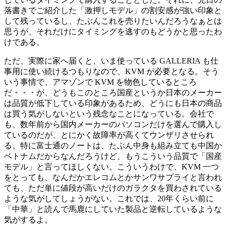
落書きでご紹介した「激押しモデル」の割安感が強い印象と
して残っているし、たぶんこれを売りたいんだろうなぁとは
思うが、それだけにタイミングを逃すのもどうかと思ったわ
けである。
ただ、実際に家へ届くと、いま使っている GALLERIA も仕
事用に使い続けるつもりなので、KVM が必要となる。そう
いう事情で、アマゾンで KVM を物色しているところ
だ・・・が、どうもこのところ国産というか日本のメーカー
は品質が低下している印象があるため、どうにも日本の商品
は買う気がしないという残念なことになっている。会社で
も、数年前から国内メーカーのパソコンだけを選んで購入し
ているのだが、とにかく故障率が高くてウンザリさせられ
る。特に富士通のノートは、たぶん中身も組み立ても中国か
ベトナムだからなんだろうけど、もうこういう品質で「国産
モデル」と言ってほしくない。こういうわけで、KVM 一つ
をとっても、なんだかエレコムとかサンワサプライと言われ
ても、ただ単に値段が高いだけのガラクタを買わされている
ような気がしてしょうがない。これでは、20年くらい前に
「中華」と読んで馬鹿にしていた製品と逆転しているような
気がするよ。