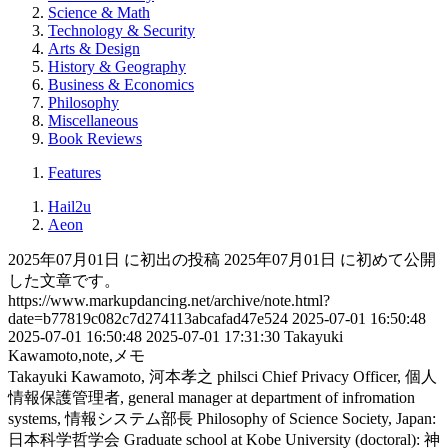
Science & Math
Technology & Security
Arts & Design
History & Geography
Business & Economics
Philosophy
Miscellaneous
Book Reviews
Features
Hail2u
Aeon
2025年07月01日 に初出の投稿
2025年07月01日 に初めて公開
した文章です。
https://www.markupdancing.net/archive/note.html?
date=b77819c082c7d274113abcafad47e524
2025-07-01 16:50:48
2025-07-01 16:50:48
2025-07-01 17:31:30
Takayuki
Kawamoto,note,メモ
Takayuki Kawamoto, 河本孝之
philsci
Chief Privacy Officer, 個人
情報保護管理者, general manager at department of infromation
systems, 情報システム部長
Philosophy of Science Society, Japan:
日本科学哲学会
Graduate school at Kobe University (doctoral): 神