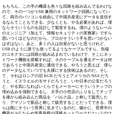
もちろん、この手の機器も色々な回路を組み込んでるわけな
ので、その一つが USB 兼用のネットワーク回路になってい
て、両方のパソコンを経由して中国共産党にデータを送信す
るなんてこともできる。少なくとも、やる必要があれば、僕
ならそういうものを設計して製造するね。僕のようなレベル
のエンジニア（加えて、情報セキュリティの実務家）ですら
思いつくほどなのだから、プロがそういう手を思いつかない
はずはない。あと、多くの人は自覚がないと思うけれど、
USB のように誰でも使ってるようなケーブルですら、先端
のコネクタには回路が組み込まれているわけで、そこにネッ
トワーク機能を搭載すれば、そのケーブルを通るデータは何
であろうと中国共産党に通信できる。やろうと思えば、僕ら
のデータなんていつでも丸裸にする技術はあるのだ。そし
て、それはロシアの旧 KGB だろうとアメリカの NSA だろ
うと、イスラエルのモサドだろうと、いや日本の公安だろう
と、やる気になればいくらでもメーカーにそういうチップの
埋め込みを強制できるし、大手の小売店のふりをしてチップ
を後から組み込んだ商品を「バルク品」と称して販売した
り、アマゾンで新品と称して販売することだってできる。僕
らは既にそういう世界に生きているのだ。確かに、世界中の
機器が IoT ならぬ世界規模の諜報ネットワークだというのは