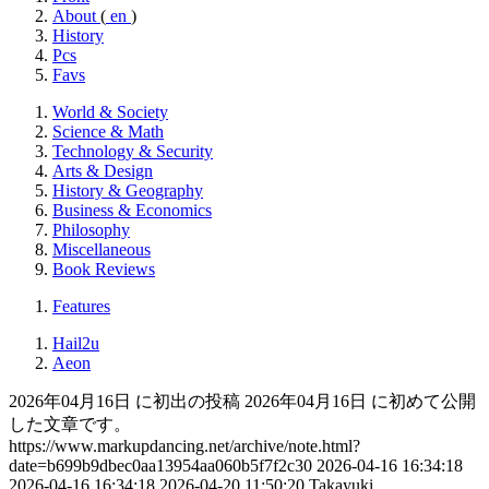
About
(
en
)
History
Pcs
Favs
World & Society
Science & Math
Technology & Security
Arts & Design
History & Geography
Business & Economics
Philosophy
Miscellaneous
Book Reviews
Features
Hail2u
Aeon
2026年04月16日 に初出の投稿
2026年04月16日 に初めて公開
した文章です。
https://www.markupdancing.net/archive/note.html?
date=b699b9dbec0aa13954aa060b5f7f2c30
2026-04-16 16:34:18
2026-04-16 16:34:18
2026-04-20 11:50:20
Takayuki