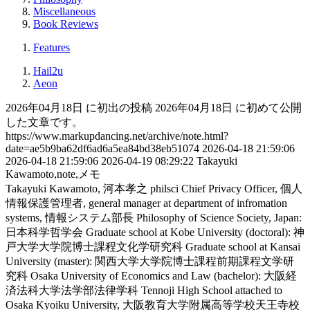
Miscellaneous
Book Reviews
Features
Hail2u
Aeon
2026年04月18日 に初出の投稿
2026年04月18日 に初めて公開
した文章です。
https://www.markupdancing.net/archive/note.html?
date=ae5b9ba62df6ad6a5ea84bd38eb51074
2026-04-18 21:59:06
2026-04-18 21:59:06
2026-04-19 08:29:22
Takayuki
Kawamoto,note,メモ
Takayuki Kawamoto, 河本孝之
philsci
Chief Privacy Officer, 個人
情報保護管理者, general manager at department of infromation
systems, 情報システム部長
Philosophy of Science Society, Japan:
日本科学哲学会
Graduate school at Kobe University (doctoral): 神
戸大学大学院博士課程文化学研究科
Graduate school at Kansai
University (master): 関西大学大学院博士課程前期課程文学研
究科
Osaka University of Economics and Law (bachelor): 大阪経
済法科大学法学部法律学科
Tennoji High School attached to
Osaka Kyoiku University, 大阪教育大学附属高等学校天王寺校