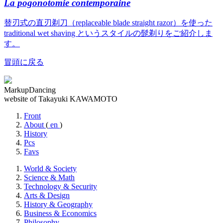
La pogonotomie contemporaine
替刃式の直刃剃刀（replaceable blade straight razor）を使った
traditional wet shaving というスタイルの髭剃りをご紹介しま
す。
冒頭に戻る
MarkupDancing
website of Takayuki KAWAMOTO
Front
About
(
en
)
History
Pcs
Favs
World & Society
Science & Math
Technology & Security
Arts & Design
History & Geography
Business & Economics
Philosophy