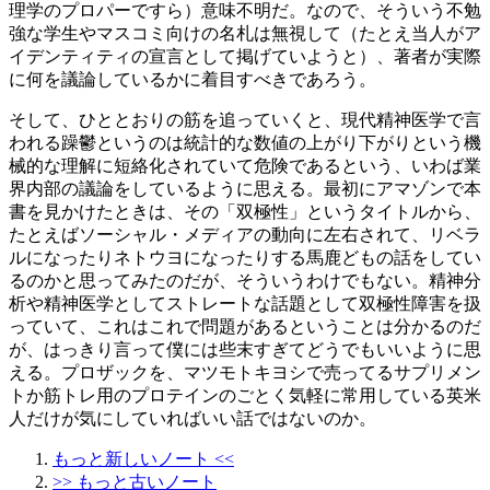
理学のプロパーですら）意味不明だ。なので、そういう不勉
強な学生やマスコミ向けの名札は無視して（たとえ当人がア
イデンティティの宣言として掲げていようと）、著者が実際
に何を議論しているかに着目すべきであろう。
そして、ひととおりの筋を追っていくと、現代精神医学で言
われる躁鬱というのは統計的な数値の上がり下がりという機
械的な理解に短絡化されていて危険であるという、いわば業
界内部の議論をしているように思える。最初にアマゾンで本
書を見かけたときは、その「双極性」というタイトルから、
たとえばソーシャル・メディアの動向に左右されて、リベラ
ルになったりネトウヨになったりする馬鹿どもの話をしてい
るのかと思ってみたのだが、そういうわけでもない。精神分
析や精神医学としてストレートな話題として双極性障害を扱
っていて、これはこれで問題があるということは分かるのだ
が、はっきり言って僕には些末すぎてどうでもいいように思
える。プロザックを、マツモトキヨシで売ってるサプリメン
トか筋トレ用のプロテインのごとく気軽に常用している英米
人だけが気にしていればいい話ではないのか。
もっと新しいノート <<
>> もっと古いノート