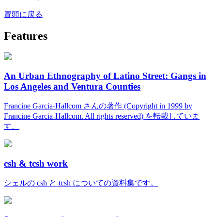
冒頭に戻る
Features
An Urban Ethnography of Latino Street: Gangs in
Los Angeles and Ventura Counties
Francine Garcia-Hallcom さんの著作 (Copyright in 1999 by
Francine Garcia-Hallcom. All rights reserved) を転載していま
す。
csh & tcsh work
シェルの csh と tcsh についての資料集です。