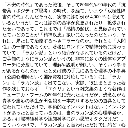
「不安の時代」であった戦後、そして80年代や90年代の「抗
鬱薬（ポジティブ思考）の時代」を経て、いまや「双極性障
害の時代」なんだそうな。実際に診断例が 4,000 % も増えて
いるというが、これは診断の基準が変更されたり、拡張され
たせいであって、これまでは「感情の起伏」と見做されてい
たていどのことが「精神疾患」扱いになったのだという。そ
れは、果たして治療するべきエラーなのか。それとも「人間
性」の一部であろうか。著者はロンドンで精神分析に携わっ
ていて、「ラカン派」という紹介がなされているのだけど、
ご承知のようにラカン派というのは非常に多くの団体やアプ
ローチに分裂していて、理解や説明が難しい。そういう事情
があるからなのか、たとえば僕の手元にある心理学の小事典
（公認心理師という国家資格に対応している）には「ラカ
ン」も「ラカン派」も出てこない。実際、彼はまとまった著
作を残しておらず、『エクリ』という雑文集のような著作は
ニューアカ・ブームの80年代に売れたようだが、残念ながら
青学や慶応の学生が田舎娘を一本釣りするための道具として
使われていただけで、学術的なインパクトはない（インパク
トがあったと言っているのは、当のラカン派の心理学者か、
あるいは脳神経科学や認知科学に疎い思想オタクだけだ）。
こういうわけで、「ラカン派」と言われただけでは殆ど（心