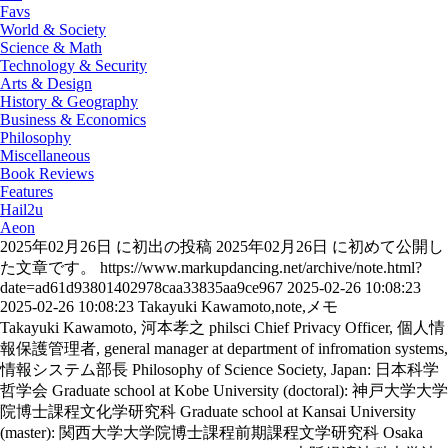
Favs
World & Society
Science & Math
Technology & Security
Arts & Design
History & Geography
Business & Economics
Philosophy
Miscellaneous
Book Reviews
Features
Hail2u
Aeon
2025年02月26日 に初出の投稿
2025年02月26日 に初めて公開し
た文章です。
https://www.markupdancing.net/archive/note.html?
date=ad61d93801402978caa33835aa9ce967
2025-02-26 10:08:23
2025-02-26 10:08:23
Takayuki Kawamoto,note,メモ
Takayuki Kawamoto, 河本孝之
philsci
Chief Privacy Officer, 個人情
報保護管理者, general manager at department of infromation systems,
情報システム部長
Philosophy of Science Society, Japan: 日本科学
哲学会
Graduate school at Kobe University (doctoral): 神戸大学大学
院博士課程文化学研究科
Graduate school at Kansai University
(master): 関西大学大学院博士課程前期課程文学研究科
Osaka