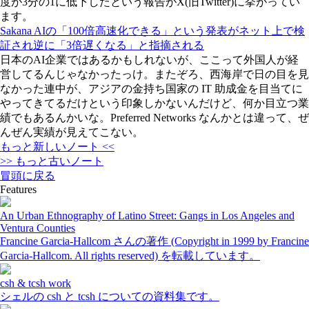
度が3分の1に低下したという報告がX(旧Twitter)に挙がってい
ます。
Sakana AIの「100倍高速化できる」という発表がネット上で検
証され逆に「3倍遅くなる」と指摘される
日本のAI企業ではあるかもしれないが、ここって外国人が経
営してるんじゃなかったっけ。またぞろ、西海岸で日の目を見
なかった連中が、アジアの金持ち国家の IT 助成金を目当てに
やってきてるだけという印象しかないんだけど、何か目立つ業
績でもあるんかいな。Preferred Networks なんかとは違って、ぜ
んぜん実績が見えてこない。
もっと新しいノート <<
>> もっと古いノート
冒頭に戻る
Features
An Urban Ethnography of Latino Street: Gangs in Los Angeles and
Ventura Counties
Francine Garcia-Hallcom さんの著作 (Copyright in 1999 by Francine
Garcia-Hallcom. All rights reserved) を転載しています。
csh & tcsh work
シェルの csh と tcsh についての資料集です。