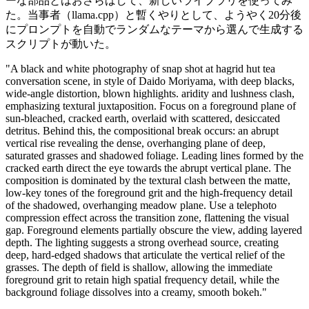
ーな部品とはおさらばして、新しいライブラリを使ってみ
た。当事者（llama.cpp）と暫くやりとして、ようやく20分後
にプロンプトを自動でランダムなテーマから選んで生成する
スクリプトが動いた。
"A black and white photography of snap shot at hagrid hut tea
conversation scene, in style of Daido Moriyama, with deep blacks,
wide-angle distortion, blown highlights. aridity and lushness clash,
emphasizing textural juxtaposition. Focus on a foreground plane of
sun-bleached, cracked earth, overlaid with scattered, desiccated
detritus. Behind this, the compositional break occurs: an abrupt
vertical rise revealing the dense, overhanging plane of deep,
saturated grasses and shadowed foliage. Leading lines formed by the
cracked earth direct the eye towards the abrupt vertical plane. The
composition is dominated by the textural clash between the matte,
low-key tones of the foreground grit and the high-frequency detail
of the shadowed, overhanging meadow plane. Use a telephoto
compression effect across the transition zone, flattening the visual
gap. Foreground elements partially obscure the view, adding layered
depth. The lighting suggests a strong overhead source, creating
deep, hard-edged shadows that articulate the vertical relief of the
grasses. The depth of field is shallow, allowing the immediate
foreground grit to retain high spatial frequency detail, while the
background foliage dissolves into a creamy, smooth bokeh."