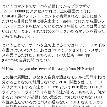
というコマンドでサーバを起動してからブラウザで
127.0.0.1:8080 にアクセスすれば、上の画面のように
ChatGPT 風のフロント・エンドが表示される。試しに使う
だけなら非常に簡単に導入出来て、gpt4all でひたすら重いフ
ロント・エンドを動かしていたのが３年前だったとは思えな
いほどだ（まぁ、それだけのスペックがあるマシンを買った
からでもあるが）。
ということで、サーバを立ち上げるまではバッチ・ファイル
を書けばいいわけで、あとは PHP でアクセスしてレスポン
スを受けるだけだ。もちろん、その方法も llama.cpp
(Gemma4) 自身に聞けばよい。
% How to use you (the server of llama.cpp) from PHP script?
この後の展開は、みなさん自身が適当なモデルに質問すれば
分かることなので引用しないが、cURL 関数を使って POST
をリクエストする方法と、Guzzle という PHP 用の HTTP ク
ライアント・ライブラリを使う方法がある。もちろん、何か
あると Apache が起動しない元凶の一つになりがちな（DLL
を読み込んでいるのにパスが通らない）cURL なんてレガシ