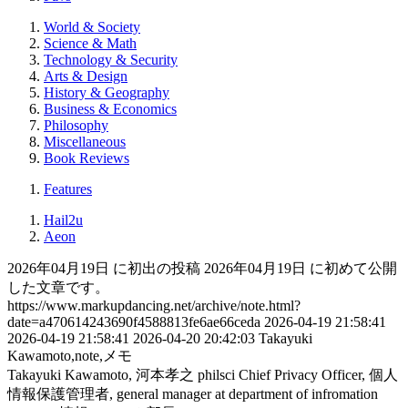
World & Society
Science & Math
Technology & Security
Arts & Design
History & Geography
Business & Economics
Philosophy
Miscellaneous
Book Reviews
Features
Hail2u
Aeon
2026年04月19日 に初出の投稿
2026年04月19日 に初めて公開
した文章です。
https://www.markupdancing.net/archive/note.html?
date=a470614243690f4588813fe6ae66ceda
2026-04-19 21:58:41
2026-04-19 21:58:41
2026-04-20 20:42:03
Takayuki
Kawamoto,note,メモ
Takayuki Kawamoto, 河本孝之
philsci
Chief Privacy Officer, 個人
情報保護管理者, general manager at department of infromation