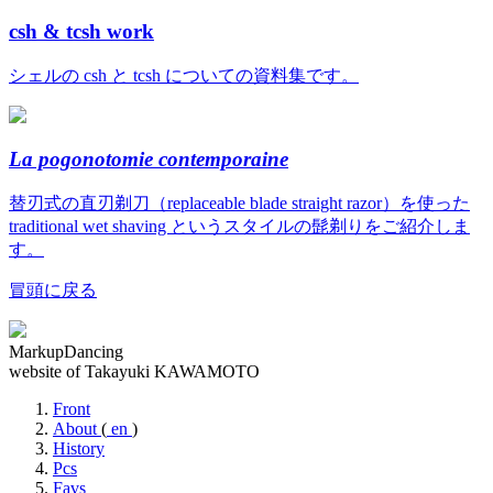
csh & tcsh work
シェルの csh と tcsh についての資料集です。
La pogonotomie contemporaine
替刃式の直刃剃刀（replaceable blade straight razor）を使った
traditional wet shaving というスタイルの髭剃りをご紹介しま
す。
冒頭に戻る
MarkupDancing
website of Takayuki KAWAMOTO
Front
About
(
en
)
History
Pcs
Favs