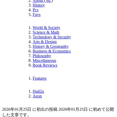
About
(
en
)
History
Pcs
Favs
World & Society
Science & Math
Technology & Security
Arts & Design
History & Geography
Business & Economics
Philosophy
Miscellaneous
Book Reviews
Features
Hail2u
Aeon
2026年01月25日 に初出の投稿
2026年01月25日 に初めて公開
した文章です。