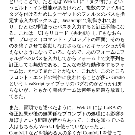
ということで、たとえば Web UI に「タグ付け」とい
うビルト・イン機能があるけれど、複数のファイルに
タグを付けるためにターゲットのフォルダのパスを指
定する入力ボックスは、JavaScript で制御されてお
り、ひとたび間違ったパスを入力すると訂正不能にな
る。これは、UI をリロード（再起動）してもなおら
ず、プロセス（コマンド・プロンプトの画面）そのも
のを終了させて起動しなおさらないとキャッシュが消
えないようになっている。なので、あのフォームにフ
ォルダへのパスを入力してからフォーム上で文字列を
訂正しても無効である。こんな奇妙な動作をするフォ
ームは、かつて見たことがない。これが、このところ
フロント・エンドの制作に使われることが多い Gradio
という JavaScript ライブラリのバグなのかどうかは知
らないが、ともかく開発チームは何年も問題を放置し
てきた。
また、冒頭でも述べたように、Web UI には LoRA の
修正効果が後の無関係なプロンプトの処理にも影響を
及ぼすという問題が昔からあって、これを知っている
人はもちろん Web UI を使っていなかったし、
ComfyUI などを勧める人の多くが ComfyUI を使って