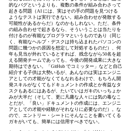
的なバグというよりも、複数の条件が組み合わさって
起きる問題（AI には、実はその手の問題を見つける
ようなテストは実行できない。組み合わせが発散する
可能性があるからだ）なのかもしれない。ただ、条件
の組み合わせで起きるなら、そういうことは当たりを
付けるのが有能なプログラマというものであり（同じ
く、有能なヘルプ・デスクは持ち込まれたパソコンの
問題に幾つかの原因を想定して対処するものだ）、何
年も見当が外れているとすれば、残念ながら50名を超
える開発チームであっても、今後の開発成果に大きな
期待はできない。「GitHub でコミッター」などと自己
紹介する子供は大勢いるが、あんなのは実はエンジニ
アとしての才能がなくてもなれるわけで、もちろん開
発スキルがなくてもドキュメントの作成とか有益なタ
スクもあるにはあるが、たいていはガキのいっちょか
みが大半だ（そして、更に凡庸な人々には気の毒なこ
とだが、「良い」ドキュメントの作成には、エンジニ
アとしての才能や経験がそれなりに必要なのだ）。な
ので、エントリー・シートにそんなことを書いてくる
ガキがいても、簡単には信用すべきでない。