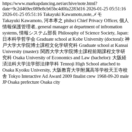
https://www.markupdancing.net/archive/note.html?
date=9c2d469ec089e8cb65bc4d0fa2283d16
2026-01-25 05:51:16
2026-01-25 05:51:16
Takayuki Kawamoto,note,メモ
Takayuki Kawamoto, 河本孝之
philsci
Chief Privacy Officer, 個人
情報保護管理者, general manager at department of infromation
systems, 情報システム部長
Philosophy of Science Society, Japan:
日本科学哲学会
Graduate school at Kobe University (doctoral): 神
戸大学大学院博士課程文化学研究科
Graduate school at Kansai
University (master): 関西大学大学院博士課程前期課程文学研
究科
Osaka University of Economics and Law (bachelor): 大阪経
済法科大学法学部法律学科
Tennoji High School attached to
Osaka Kyoiku University, 大阪教育大学附属高等学校天王寺校
舎
Tokyo Interactive Ad Award 2009 finalist crew
1968-09-20
male
JP
Osaka prefecture
Osaka city