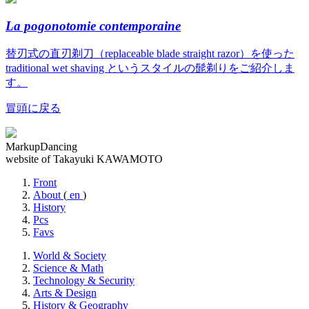
La pogonotomie contemporaine
替刃式の直刃剃刀（replaceable blade straight razor）を使った
traditional wet shaving というスタイルの髭剃りをご紹介しま
す。
冒頭に戻る
MarkupDancing
website of Takayuki KAWAMOTO
Front
About
(
en
)
History
Pcs
Favs
World & Society
Science & Math
Technology & Security
Arts & Design
History & Geography