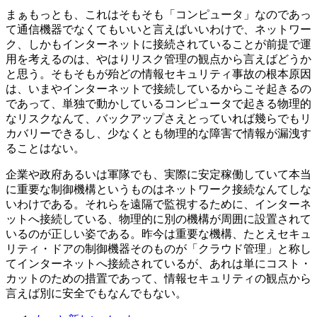
まぁもっとも、これはそもそも「コンピュータ」なのであっ
て通信機器でなくてもいいと言えばいいわけで、ネットワー
ク、しかもインターネットに接続されていることが前提で運
用を考えるのは、やはりリスク管理の観点から言えばどうか
と思う。そもそもが殆どの情報セキュリティ事故の根本原因
は、いまやインターネットで接続しているからこそ起きるの
であって、単独で動かしているコンピュータで起きる物理的
なリスクなんて、バックアップさえとっていれば幾らでもリ
カバリーできるし、少なくとも物理的な障害で情報が漏洩す
ることはない。
企業や政府あるいは軍隊でも、実際に安定稼働していて本当
に重要な制御機構というものはネットワーク接続なんてしな
いわけである。それらを遠隔で監視するために、インターネ
ットへ接続している、物理的に別の機構が周囲に設置されて
いるのが正しい姿である。昨今は重要な機構、たとえセキュ
リティ・ドアの制御機器そのものが「クラウド管理」と称し
てインターネットへ接続されているが、あれは単にコスト・
カットのための措置であって、情報セキュリティの観点から
言えば別に安全でもなんでもない。