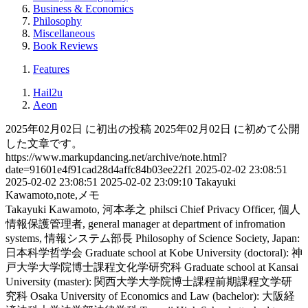
Business & Economics
Philosophy
Miscellaneous
Book Reviews
Features
Hail2u
Aeon
2025年02月02日 に初出の投稿
2025年02月02日 に初めて公開
した文章です。
https://www.markupdancing.net/archive/note.html?
date=91601e4f91cad28d4affc84b03ee22f1
2025-02-02 23:08:51
2025-02-02 23:08:51
2025-02-02 23:09:10
Takayuki
Kawamoto,note,メモ
Takayuki Kawamoto, 河本孝之
philsci
Chief Privacy Officer, 個人
情報保護管理者, general manager at department of infromation
systems, 情報システム部長
Philosophy of Science Society, Japan:
日本科学哲学会
Graduate school at Kobe University (doctoral): 神
戸大学大学院博士課程文化学研究科
Graduate school at Kansai
University (master): 関西大学大学院博士課程前期課程文学研
究科
Osaka University of Economics and Law (bachelor): 大阪経