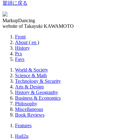
冒頭に戻る
MarkupDancing
website of Takayuki KAWAMOTO
Front
About
(
en
)
History
Pcs
Favs
World & Society
Science & Math
Technology & Security
Arts & Design
History & Geography
Business & Economics
Philosophy
Miscellaneous
Book Reviews
Features
Hail2u