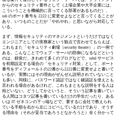
からのセキュリティ要件として（上場企業や大手企業には、
こういうことを機械的に言ってくる部署があるものだ）、
ssh のポート番号を 2222 に変更せよなどと言ってくることが
あり、いつものことだが「やれやれ」と思いながら対応して
いる。
まず、情報セキュリティのマネジメントというだけではなく
エンジニアとしての実務家という観点で言わせてもらえば、
これもまた「セキュリティ劇場（security theatre）」の一例で
ある。こんなことでウェブ・サーバの防御になるなどという
のは、錯覚だ。きわめて多くのブログなどで、sshd サービス
を初期設定する場合の「セキュリティ対策」として、ポート
番号をディフォールトの22番から2222番に変更せよと書いて
いるが、実際にはその理由がぜんぜん説明されていないこと
も多い。同様に、パスワード認証ではなく鍵認証を使えとも
言われる場合があるけれど、これもまともな説明をする人は
殆どいない。どうしてかというと、そういう記事を書いてい
る人間はコタツ記事を書いているだけの学生だったり、ある
いは IT ゼネコンの下っ端などで、要するに会社で教えられ
ている手順を右から左にコピペしているだけであり、そうす
る理由を（それが妥当であろうとなかろうと）全く分かって