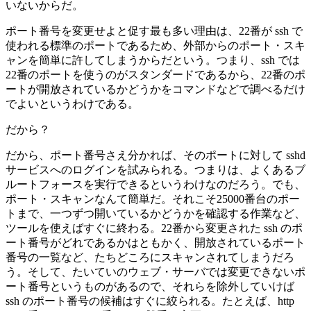
いないからだ。
ポート番号を変更せよと促す最も多い理由は、22番が ssh で
使われる標準のポートであるため、外部からのポート・スキ
ャンを簡単に許してしまうからだという。つまり、ssh では
22番のポートを使うのがスタンダードであるから、22番のポ
ートが開放されているかどうかをコマンドなどで調べるだけ
でよいというわけである。
だから？
だから、ポート番号さえ分かれば、そのポートに対して sshd
サービスへのログインを試みられる。つまりは、よくあるブ
ルートフォースを実行できるというわけなのだろう。でも、
ポート・スキャンなんて簡単だ。それこそ25000番台のポー
トまで、一つずつ開いているかどうかを確認する作業など、
ツールを使えばすぐに終わる。22番から変更された ssh のポ
ート番号がどれであるかはともかく、開放されているポート
番号の一覧など、たちどころにスキャンされてしまうだろ
う。そして、たいていのウェブ・サーバでは変更できないポ
ート番号というものがあるので、それらを除外していけば
ssh のポート番号の候補はすぐに絞られる。たとえば、http