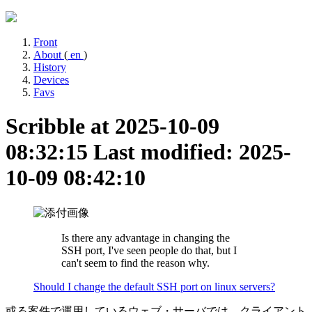
Front
About
(
en
)
History
Devices
Favs
Scribble at 2025-10-09
08:32:15
Last modified: 2025-
10-09 08:42:10
Is there any advantage in changing the
SSH port, I've seen people do that, but I
can't seem to find the reason why.
Should I change the default SSH port on linux servers?
或る案件で運用しているウェブ・サーバでは、クライアント