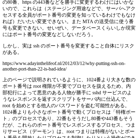
の80番、https の443番などを勝手に変更するわけにはいかな
いので、これらは（ステージング用途などで、サーバへアク
セスする全員がポート番号の変更を知っているわけでもなけ
れば）だいたい変更できない。また MTA の送受信に使う番
号も変更できない。せいぜい、データベースくらいしか現実
にはポート番号の変更などしないだろう。
しかし、実は ssh のポート番号を変更すること自体にリスク
がある。
https://www.adayinthelifeof.nl/2012/03/12/why-putting-ssh-on-
another-port-than-22-is-bad-idea/
上のページで説明されているように、1024番より大きな数の
ポート番号は root 権限が不要でプロセスを扱えるため、内
部犯行によって悪意のある人物が勝手に sshd サービスのよ
うなレスポンスを返すスクリプトをサーバ内に仕込んで、
root を始めとする他人のパスワードを盗む可能性がある。
1024番よりも小さなポート番号で動くプロセスは「特権ポー
ト」のプロセスであり、22番もそうだし80番や443番もそう
だが、これらのポート番号でレスポンスするプロセス、つま
りサービス（デーモン）は、root つまりは特権がないとポー
ト番号を開放したりプロセスを制御したりという操作ができ