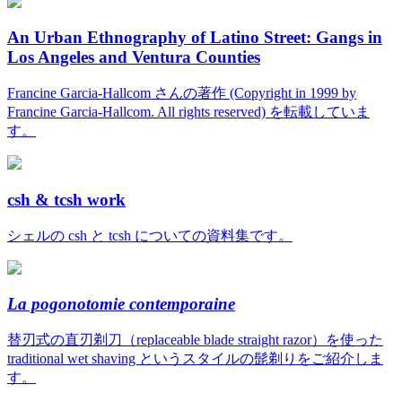
An Urban Ethnography of Latino Street: Gangs in
Los Angeles and Ventura Counties
Francine Garcia-Hallcom さんの著作 (Copyright in 1999 by
Francine Garcia-Hallcom. All rights reserved) を転載していま
す。
csh & tcsh work
シェルの csh と tcsh についての資料集です。
La pogonotomie contemporaine
替刃式の直刃剃刀（replaceable blade straight razor）を使った
traditional wet shaving というスタイルの髭剃りをご紹介しま
す。