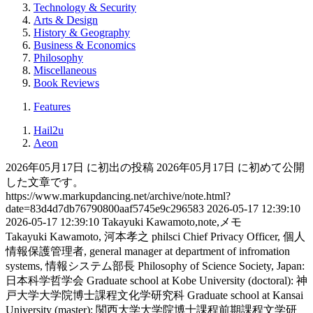
Technology & Security
Arts & Design
History & Geography
Business & Economics
Philosophy
Miscellaneous
Book Reviews
Features
Hail2u
Aeon
2026年05月17日 に初出の投稿
2026年05月17日 に初めて公開
した文章です。
https://www.markupdancing.net/archive/note.html?
date=83d4d7db76790800aaf5745e9c296583
2026-05-17 12:39:10
2026-05-17 12:39:10
Takayuki Kawamoto,note,メモ
Takayuki Kawamoto, 河本孝之
philsci
Chief Privacy Officer, 個人
情報保護管理者, general manager at department of infromation
systems, 情報システム部長
Philosophy of Science Society, Japan:
日本科学哲学会
Graduate school at Kobe University (doctoral): 神
戸大学大学院博士課程文化学研究科
Graduate school at Kansai
University (master): 関西大学大学院博士課程前期課程文学研