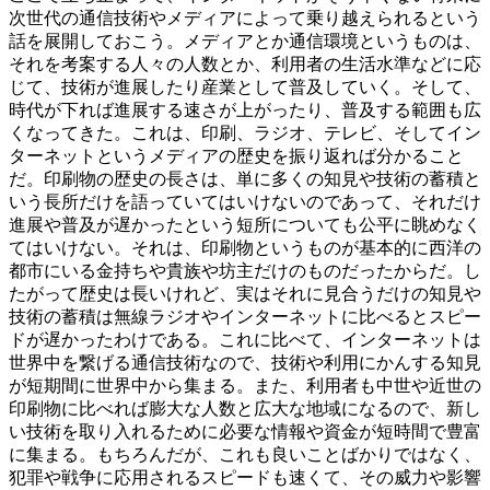
次世代の通信技術やメディアによって乗り越えられるという
話を展開しておこう。メディアとか通信環境というものは、
それを考案する人々の人数とか、利用者の生活水準などに応
じて、技術が進展したり産業として普及していく。そして、
時代が下れば進展する速さが上がったり、普及する範囲も広
くなってきた。これは、印刷、ラジオ、テレビ、そしてイン
ターネットというメディアの歴史を振り返れば分かること
だ。印刷物の歴史の長さは、単に多くの知見や技術の蓄積と
いう長所だけを語っていてはいけないのであって、それだけ
進展や普及が遅かったという短所についても公平に眺めなく
てはいけない。それは、印刷物というものが基本的に西洋の
都市にいる金持ちや貴族や坊主だけのものだったからだ。し
たがって歴史は長いけれど、実はそれに見合うだけの知見や
技術の蓄積は無線ラジオやインターネットに比べるとスピー
ドが遅かったわけである。これに比べて、インターネットは
世界中を繋げる通信技術なので、技術や利用にかんする知見
が短期間に世界中から集まる。また、利用者も中世や近世の
印刷物に比べれば膨大な人数と広大な地域になるので、新し
い技術を取り入れるために必要な情報や資金が短時間で豊富
に集まる。もちろんだが、これも良いことばかりではなく、
犯罪や戦争に応用されるスピードも速くて、その威力や影響