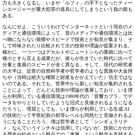
力も大きくなるし、いまや「ルフィ」の手下となったティー
ンエージャーが重大犯罪の道具にしてしまうという負の面も
ある。
なんにせよ、こういうわけでインターネットという現在のメ
ディアと通信環境によって、昔のメディアや通信環境とは比
べ物にならない規模やスピードで技術とか知見が集まり、そ
して吟味されたり比較されて次の技術や理論が提案される。
確かに、一つ一つはデカルトやニュートンらの業績に比べて
矮小とすら言える成果だが、彼らが生きていた時代に比べて
分量と進展のスピードが全く異なる。そして、現代の研究者
の大半は、近世の自然科学者や哲学者のような貴族や大金持
ちや（当時は絶大な権限と財産をかかえていた）坊主ではな
いのである。それでも、世界中から新しい知見が集約される
ことによって、どんどん技術や理論が進展しており、いま僕
らが利用している通信環境は1980年代の「音響カプラ」でデ
ータをやりとりしていたような旧式と見做されるようになる
だろうし、理屈としても、いま僕らが利用している生成 AI
の技術だって半世紀前の初等レベルも同然だと見做されるよ
うになることだろう。僕は哲学者として「シンギュラリテ
ィ」なんていうインチキは信用していないが、技術にかかわ
る歴史や社会という観点での「進展」という観念を支持する