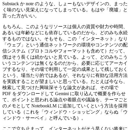
Substack か note のような、しょーもないデザインの、まった
く味のない見栄えになってしまっている。もはや「廃墟」と
言った方がいい。
もちろん、このようなリソースは個人の資質や財力や時間、
あるいは年齢などにも依存しているのだから、どのみち永続
するものではない。そもそも、この「インターネット」なり
「ウェブ」という通信ネットワークの環境やコンテンツの配
信システム（プロトコルやフォーマットも含めて）だって、
僕はそう長くは続かないと見ている。よって、どのみちこう
いうコンテンツは無くなるのだから、必要に応じてアーカイ
ブするなり、その場で利用して一定の成果として残しておく
という、場当たり的ではあるが、それなりに有効な活用方法
を実践することが望ましいと思っている。たとえば今なら、
検索して見つけた興味深そうな論文があれば、その場で
PDF をダウンロードして Gemini に取り込んで概要を作らせ
て、ポイントと思われる論点や着眼点や議論を、テーマごと
のメモとして NotebookLM に追加していくという方法を採用
している（これを「ウィンドウ・ショッピング」ならぬ「ウ
ィンドウ・サーベイ」と呼んでいる）。
ここで立ち止まって、インターネットがそう早くない将来に